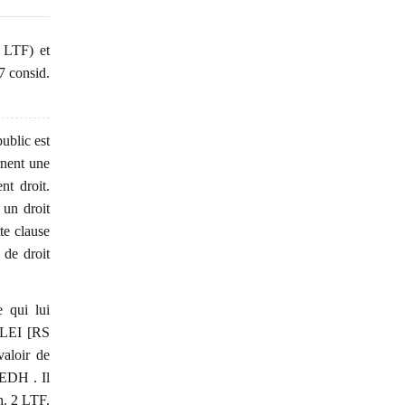
 LTF) et
7 consid.
public est
rnent une
nt droit.
e un droit
te clause
 de droit
e qui lui
1 LEI [RS
valoir de
CEDH . Il
ch. 2 LTF.