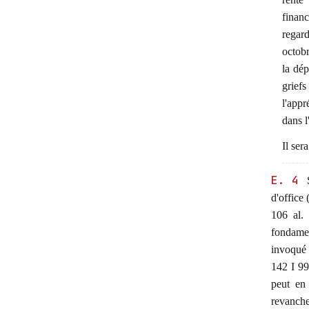
financ
regard
octobr
la dép
grief
l'appr
dans l
Il ser
E. 4
S
d'office 
106 al. 
fondamen
invoqué 
142 I 99
peut en
revanche