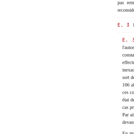
pas rem
reconsid
E. 3
L
E. 
l'auto
const
effect
inexac
sort d
106 al
ces co
état d
cas pr
Par ai
devant
En mat