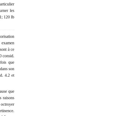
rticulier
urner les
1; 120 Ib
orisation
Un examen
 sont à ce
0 consid.
fois que
s dans son
d. 4.2 et
cause que
s raisons
octroyer
tinence.