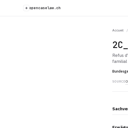
+
opencaselaw.ch
Accueil
/
2C
Refus d
familial
Bundesge
O
SOURCE
Sachve
Erwägu