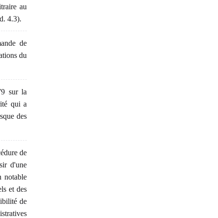
itraire au
d. 4.3).
mande de
ations du
79 sur la
ité qui a
orsque des
cédure de
sir d'une
n notable
ls et des
bilité de
stratives