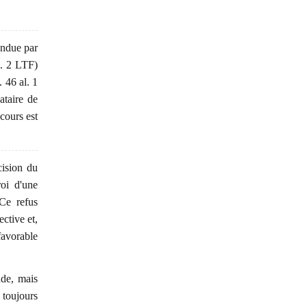
endue par
al. 2 LTF)
. 46 al. 1
ataire de
ecours est
cision du
roi d'une
 Ce refus
ective et,
favorable
nde, mais
t toujours