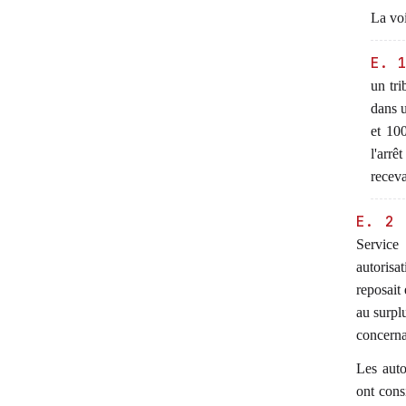
La voi
E. 
un tri
dans u
et 100
l'arrê
receva
E. 2
Service 
autorisa
reposait 
au surpl
concerna
Les auto
ont consi