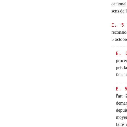
cantonal 
sens de l
E. 5
reconsid
5 octobr
E. 
procéd
pris l
faits 
E. 
l'art.
deman
depuis
moyens
faire 