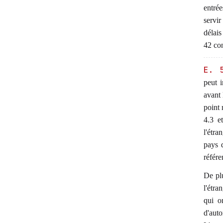
entrée
servi
délais
42 con
E. 
peut 
avant 
point 
4.3 e
l'étra
pays 
référe
De plu
l'étra
qui o
d'aut