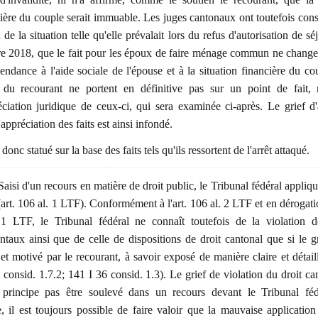
ière du couple serait immuable. Les juges cantonaux ont toutefois cons
 de la situation telle qu'elle prévalait lors du refus d'autorisation de s
e 2018, que le fait pour les époux de faire ménage commun ne changea
endance à l'aide sociale de l'épouse et à la situation financière du co
s du recourant ne portent en définitive pas sur un point de fait,
éciation juridique de ceux-ci, qui sera examinée ci-après. Le grief d'a
'appréciation des faits est ainsi infondé.
a donc statué sur la base des faits tels qu'ils ressortent de l'arrêt attaqué.
aisi d'un recours en matière de droit public, le Tribunal fédéral appliqu
(art. 106 al. 1 LTF). Conformément à l'art. 106 al. 2 LTF et en dérogatio
1 LTF, le Tribunal fédéral ne connaît toutefois de la violation d
taux ainsi que de celle de dispositions de droit cantonal que si le gr
et motivé par le recourant, à savoir exposé de manière claire et détai
 consid. 1.7.2; 141 I 36 consid. 1.3). Le grief de violation du droit ca
 principe pas être soulevé dans un recours devant le Tribunal féd
, il est toujours possible de faire valoir que la mauvaise application