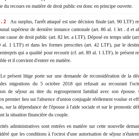
e du recours en matière de droit public est donc en principe ouverte.
1.2
Au surplus, l'arrêt attaqué est une décision finale (art. 90 LTF) r
bunal supérieur de dernière instance cantonale (art. 86 al. 1 let . d et 
ne cause de droit public (art. 82 let. a LTF). Déposé en temps utile (art
 al. 1 LTF) et dans les formes prescrites (art. 42 LTF), par le destin
t entrepris qui a qualité pour recourir (cf. art. 89 al. 1 LTF), le présent r
ble et il convient d'entrer en matière.
Le présent litige porte sur une demande de reconsidération de la dé
des migrations du 5 octobre 2018 qui refusait au recourant l'oct
tion de séjour au titre du regroupement familial avec son épouse.
en premier lieu sur l'absence d'union conjugale réellement voulue et eff
us, sur la dépendance de l'épouse à l'aide sociale et sur le pronostic dé
nt la situation financière du couple.
rités administratives sont entrées en matière sur cette nouvelle dema
déré que les conditions à l'octroi d'une autorisation de séjour n'étaien