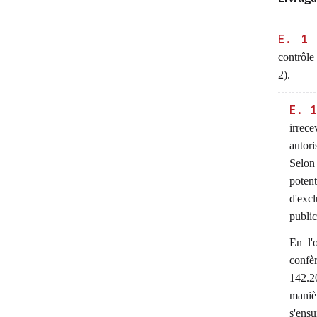
E. 1
contrôle
2).
E. 
irrece
autori
Selon 
potent
d'excl
public
En l'
confèr
142.2
manièr
s'ensu