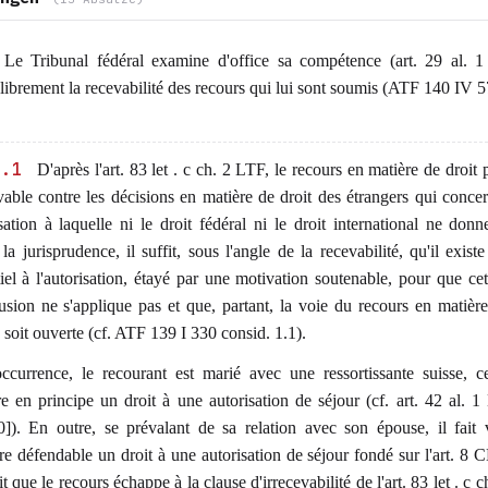
Le Tribunal fédéral examine d'office sa compétence (art. 29 al. 1
 librement la recevabilité des recours qui lui sont soumis (ATF 140 IV 5
1.1
D'après l'art. 83 let . c ch. 2 LTF, le recours en matière de droit 
vable contre les décisions en matière de droit des étrangers qui conce
sation à laquelle ni le droit fédéral ni le droit international ne donne
la jurisprudence, il suffit, sous l'angle de la recevabilité, qu'il exist
iel à l'autorisation, étayé par une motivation soutenable, pour que cet
usion ne s'applique pas et que, partant, la voie du recours en matière
 soit ouverte (cf. ATF 139 I 330 consid. 1.1).
occurrence, le recourant est marié avec une ressortissante suisse, c
e en principe un droit à une autorisation de séjour (cf. art. 42 al. 
0]). En outre, se prévalant de sa relation avec son épouse, il fait 
e défendable un droit à une autorisation de séjour fondé sur l'art. 8 
it que le recours échappe à la clause d'irrecevabilité de l'art. 83 let . c 