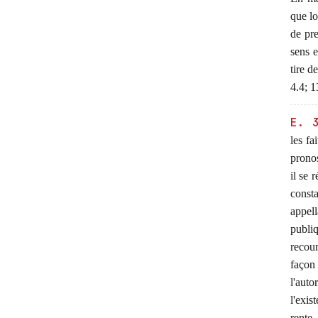
que lo
de pre
sens e
tire d
4.4; 1
E. 
les fa
pronos
il se 
consta
appell
publiq
recour
façon 
l'aut
l'exis
rente 