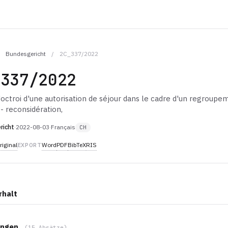
Bundesgericht
/
2C_337/2022
_337/2022
'octroi d'une autorisation de séjour dans le cadre d'un regroupe
 - reconsidération,
richt
·
2022-08-03
·
Français
CH
riginal
Word
PDF
BibTeX
RIS
EXPORT
rhalt
ngen
(15 Absätze)