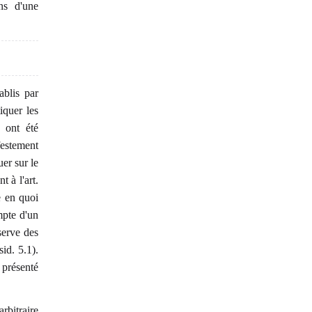
ns d'une
ablis par
iquer les
i ont été
festement
uer sur le
 à l'art.
e en quoi
mpte d'un
serve des
id. 5.1).
 présenté
rbitraire