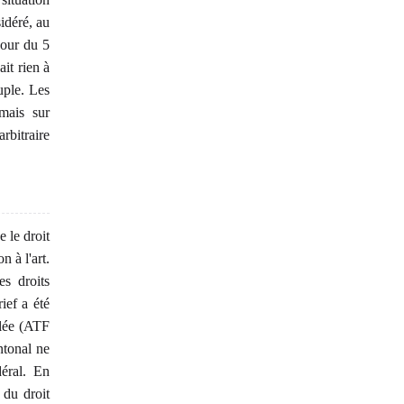
idéré, au
éjour du 5
it rien à
uple. Les
 mais sur
rbitraire
e le droit
n à l'art.
es droits
ief a été
llée (ATF
ntonal ne
éral. En
 du droit