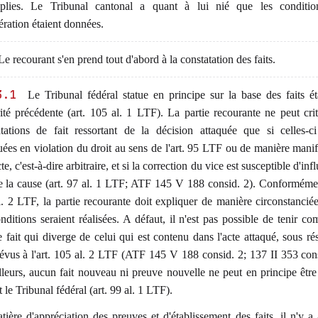
plies. Le Tribunal cantonal a quant à lui nié que les conditio
ération étaient données.
e recourant s'en prend tout d'abord à la constatation des faits.
3.1
Le Tribunal fédéral statue en principe sur la base des faits ét
rité précédente (art. 105 al. 1 LTF). La partie recourante ne peut crit
atations de fait ressortant de la décision attaquée que si celles-c
uées en violation du droit au sens de l'art. 95 LTF ou de manière mani
te, c'est-à-dire arbitraire, et si la correction du vice est susceptible d'infl
e la cause (art. 97 al. 1 LTF; ATF 145 V 188 consid. 2). Conformément
. 2 LTF, la partie recourante doit expliquer de manière circonstancié
nditions seraient réalisées. A défaut, il n'est pas possible de tenir co
e fait qui diverge de celui qui est contenu dans l'acte attaqué, sous ré
évus à l'art. 105 al. 2 LTF (ATF 145 V 188 consid. 2; 137 II 353 cons
lleurs, aucun fait nouveau ni preuve nouvelle ne peut en principe être
 le Tribunal fédéral (art. 99 al. 1 LTF).
ière d'appréciation des preuves et d'établissement des faits, il n'y a a