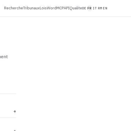
Recherche
Tribunaux
Lois
Word
MCP
API
Qualite
DE
FR
IT
RM
EN
ment