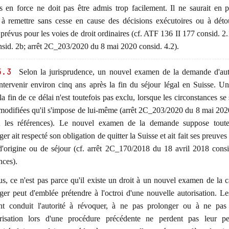
s en force ne doit pas être admis trop facilement. Il ne saurait en pa
r à remettre sans cesse en cause des décisions exécutoires ou à déto
 prévus pour les voies de droit ordinaires (cf. ATF 136 II 177 consid. 2.
sid. 2b; arrêt 2C_203/2020 du 8 mai 2020 consid. 4.2).
5.3
Selon la jurisprudence, un nouvel examen de la demande d'aut
intervenir environ cinq ans après la fin du séjour légal en Suisse. 
la fin de ce délai n'est toutefois pas exclu, lorsque les circonstances se
modifiées qu'il s'impose de lui-même (arrêt 2C_203/2020 du 8 mai 202
t les références). Le nouvel examen de la demande suppose toute
nger ait respecté son obligation de quitter la Suisse et ait fait ses preuve
d'origine ou de séjour (cf. arrêt 2C_170/2018 du 18 avril 2018 consi
nces).
s, ce n'est pas parce qu'il existe un droit à un nouvel examen de la 
nger peut d'emblée prétendre à l'octroi d'une nouvelle autorisation. Le
nt conduit l'autorité à révoquer, à ne pas prolonger ou à ne pas 
orisation lors d'une procédure précédente ne perdent pas leur per