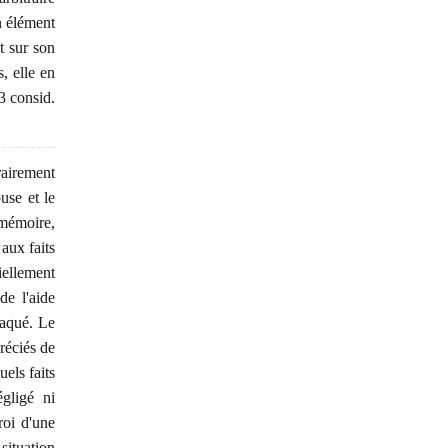
n élément
t sur son
, elle en
3 consid.
rairement
use et le
 mémoire,
 aux faits
iellement
de l'aide
taqué. Le
réciés de
uels faits
égligé ni
roi d'une
situation