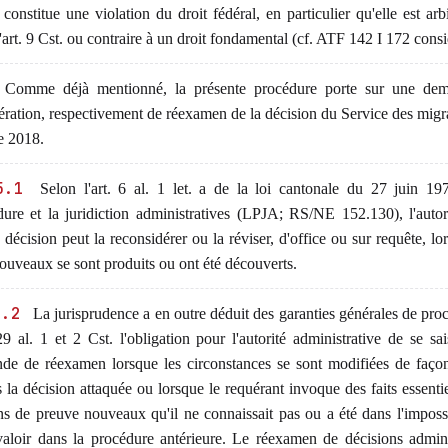
constitue une violation du droit fédéral, en particulier qu'elle est arb
'art. 9 Cst. ou contraire à un droit fondamental (cf. ATF 142 I 172 consi
Comme déjà mentionné, la présente procédure porte sur une de
ération, respectivement de réexamen de la décision du Service des migr
e 2018.
5.1
Selon l'art. 6 al. 1 let. a de la loi cantonale du 27 juin 19
ure et la juridiction administratives (LPJA; RS/NE 152.130), l'autor
a décision peut la reconsidérer ou la réviser, d'office ou sur requête, l
nouveaux se sont produits ou ont été découverts.
5.2
La jurisprudence a en outre déduit des garanties générales de pro
 29 al. 1 et 2 Cst. l'obligation pour l'autorité administrative de se sai
de de réexamen lorsque les circonstances se sont modifiées de faço
 la décision attaquée ou lorsque le requérant invoque des faits essentie
 de preuve nouveaux qu'il ne connaissait pas ou a été dans l'impossi
valoir dans la procédure antérieure. Le réexamen de décisions admini