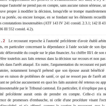
rsque l'autorité ne prend pas en compte, sans aucune raison sérieuse, u
uve propre à modifier la décision, lorsqu'elle se trompe manifestemen
t sa portée, ou encore lorsque, en se fondant sur les éléments recueillis
es constatations insoutenables (ATF 143 IV 241 consid. 2.3.1; 142 II 43
36 III 552 consid. 4.2).
3.2
Le recourant reproche à l'autorité précédente d'avoir établi arbit
its, en particulier concernant la dépendance à l'aide sociale de son épo
tic défavorable du couple sur le plan financier. Au chiffre III/1 de son
réfère toutefois aux faits retenus dans la décision sur recours et non pas
tés dans l'arrêt attaqué. En outre, l'argumentation du recourant est part
atoire, notamment lorsqu'il prétend que son épouse aurait bénéficié 
ue en raison de problèmes de santé, ce qui ne ressort pas de l'arrêt at
ant ne précise aucunement en quoi les faits auraient été retenus ou app
insoutenable par le Tribunal cantonal. En particulier, il n'explique pas q
orité précédente aurait omis de prendre en compte. Celle-ci n'a n
tence de promesses d'embauche, ni celle d'une procédure visant l'oct
d'invalidité, ni n'a affirmé, comme le soutien le recourant, que la 