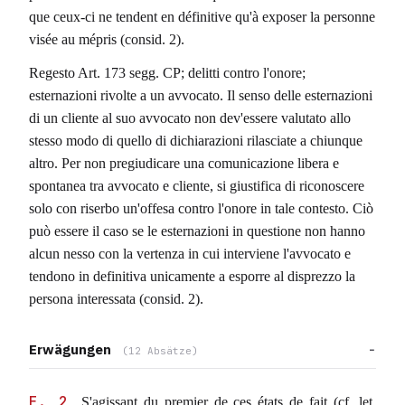
que ceux-ci ne tendent en définitive qu'à exposer la personne
visée au mépris (consid. 2).
Regesto Art. 173 segg. CP; delitti contro l'onore;
esternazioni rivolte a un avvocato. Il senso delle esternazioni
di un cliente al suo avvocato non dev'essere valutato allo
stesso modo di quello di dichiarazioni rilasciate a chiunque
altro. Per non pregiudicare una comunicazione libera e
spontanea tra avvocato e cliente, si giustifica di riconoscere
solo con riserbo un'offesa contro l'onore in tale contesto. Ciò
può essere il caso se le esternazioni in questione non hanno
alcun nesso con la vertenza in cui interviene l'avvocato e
tendono in definitiva unicamente a esporre al disprezzo la
persona interessata (consid. 2).
Erwägungen
(12 Absätze)
E. 2
S'agissant du premier de ces états de fait (cf. let.