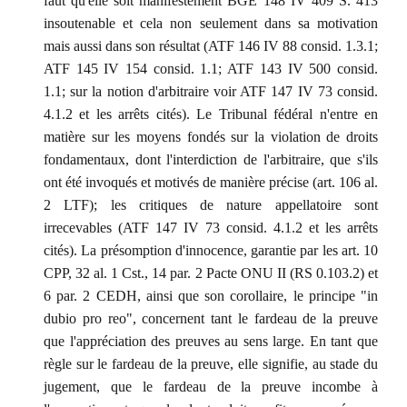
faut qu'elle soit manifestement BGE 148 IV 409 S. 413
insoutenable et cela non seulement dans sa motivation
mais aussi dans son résultat (ATF 146 IV 88 consid. 1.3.1;
ATF 145 IV 154 consid. 1.1; ATF 143 IV 500 consid.
1.1; sur la notion d'arbitraire voir ATF 147 IV 73 consid.
4.1.2 et les arrêts cités). Le Tribunal fédéral n'entre en
matière sur les moyens fondés sur la violation de droits
fondamentaux, dont l'interdiction de l'arbitraire, que s'ils
ont été invoqués et motivés de manière précise (art. 106 al.
2 LTF); les critiques de nature appellatoire sont
irrecevables (ATF 147 IV 73 consid. 4.1.2 et les arrêts
cités). La présomption d'innocence, garantie par les art. 10
CPP, 32 al. 1 Cst., 14 par. 2 Pacte ONU II (RS 0.103.2) et
6 par. 2 CEDH, ainsi que son corollaire, le principe "in
dubio pro reo", concernent tant le fardeau de la preuve
que l'appréciation des preuves au sens large. En tant que
règle sur le fardeau de la preuve, elle signifie, au stade du
jugement, que le fardeau de la preuve incombe à