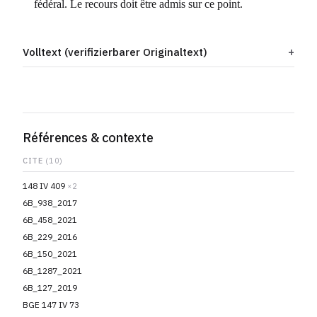
fédéral. Le recours doit être admis sur ce point.
Volltext (verifizierbarer Originaltext)
Références & contexte
CITE
(10)
148 IV 409
×2
6B_938_2017
6B_458_2021
6B_229_2016
6B_150_2021
6B_1287_2021
6B_127_2019
BGE 147 IV 73