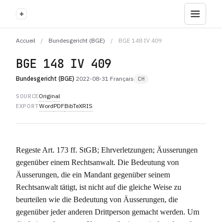
+
Accueil
/
Bundesgericht (BGE)
/
BGE 148 IV 409
BGE 148 IV 409
Bundesgericht (BGE)
·
2022-08-31
·
Français
CH
Original
SOURCE
Word
PDF
BibTeX
RIS
EXPORT
Regeste Art. 173 ff. StGB; Ehrverletzungen; Äusserungen
gegenüber einem Rechtsanwalt. Die Bedeutung von
Äusserungen, die ein Mandant gegenüber seinem
Rechtsanwalt tätigt, ist nicht auf die gleiche Weise zu
beurteilen wie die Bedeutung von Äusserungen, die
gegenüber jeder anderen Drittperson gemacht werden. Um