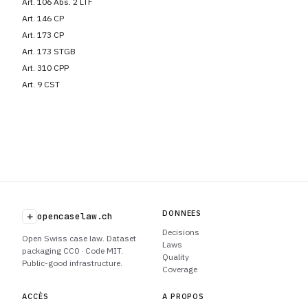
Art. 106 Abs. 2 LTF
Art. 146 CP
Art. 173 CP
Art. 173 STGB
Art. 310 CPP
Art. 9 CST
DONNEES
+
opencaselaw.ch
Decisions
Open Swiss case law. Dataset
Laws
packaging CC0 · Code MIT.
Quality
Public-good infrastructure.
Coverage
ACCÈS
A PROPOS