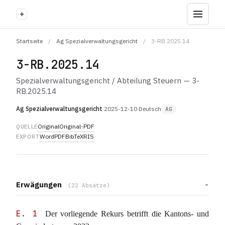
+
Startseite
/
Ag Spezialverwaltungsgericht
/
3-RB.2025.14
3-RB.2025.14
Spezialverwaltungsgericht / Abteilung Steuern — 3-
RB.2025.14
Ag Spezialverwaltungsgericht
·
2025-12-10
·
Deutsch
AG
Original
Original-PDF
QUELLE
Word
PDF
BibTeX
RIS
EXPORT
Erwägungen
(22 Absätze)
E. 1
Der vorliegende Rekurs betrifft die Kantons- und