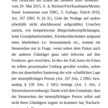
von Gesuchen um Erlass der direkten Bun- dessteuer"
vom 29. Mai 2015, S. 4; Richner/Frei/Kaufmann/Meuter,
Hand- kommentar zum DBG, 3. Auflage, Zürich 2016,
Art. 167 DBG N 24 ff.). Geht die Notlage auf andere
(ebenfalls nicht abschliessend aufgezählte) Ursachen
zurück, wie beispielsweise Bürgschaftsverpflichtungen,
hohe Grundpfandschulden, Kleinkreditschulden aufgrund
eines überhöhten Le- bensstandards etc., kommt ein
Steuererlass nur in Frage, wenn neben dem Fiskus auch
die anderen Gläubiger ganz oder teilweise auf ihre
Forderun- gen verzichten. Ist dies der Fall, kann ein Erlass
im selben prozentualen Umfang gewährt werden, sofern
dies zur dauerhaften Sanierung der wirt- schaftlichen Lage
der steuerpflichtigen Person (Art. 167 Abs. 2 DBG bzw.
analog § 230 Abs. 2 StG) beiträgt (Art. 3 Abs. 2
Steuererlassverordnung). Damit wird dem Grundsatz, dass
der Steuererlass der steuerpflichtigen Person selbst und
nicht ihren Gläubigern zugute zu kommen hat, Nachach-