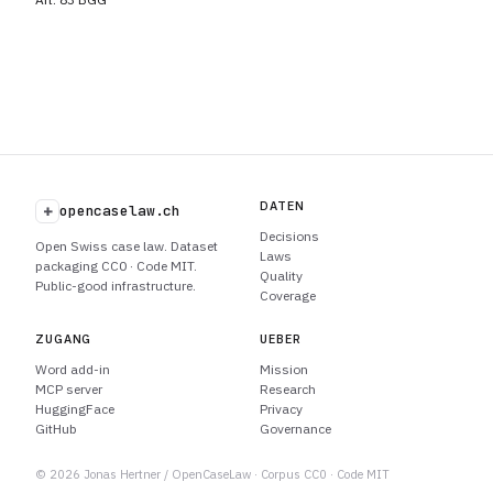
DATEN
+
opencaselaw.ch
Decisions
Open Swiss case law. Dataset
Laws
packaging CC0 · Code MIT.
Quality
Public-good infrastructure.
Coverage
ZUGANG
UEBER
Word add-in
Mission
MCP server
Research
HuggingFace
Privacy
GitHub
Governance
© 2026 Jonas Hertner / OpenCaseLaw · Corpus CC0 · Code MIT