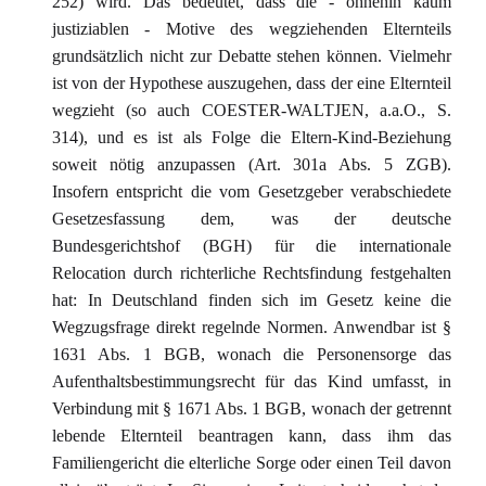
252) wird. Das bedeutet, dass die - ohnehin kaum
justiziablen - Motive des wegziehenden Elternteils
grundsätzlich nicht zur Debatte stehen können. Vielmehr
ist von der Hypothese auszugehen, dass der eine Elternteil
wegzieht (so auch COESTER-WALTJEN, a.a.O., S.
314), und es ist als Folge die Eltern-Kind-Beziehung
soweit nötig anzupassen (Art. 301a Abs. 5 ZGB).
Insofern entspricht die vom Gesetzgeber verabschiedete
Gesetzesfassung dem, was der deutsche
Bundesgerichtshof (BGH) für die internationale
Relocation durch richterliche Rechtsfindung festgehalten
hat: In Deutschland finden sich im Gesetz keine die
Wegzugsfrage direkt regelnde Normen. Anwendbar ist §
1631 Abs. 1 BGB, wonach die Personensorge das
Aufenthaltsbestimmungsrecht für das Kind umfasst, in
Verbindung mit § 1671 Abs. 1 BGB, wonach der getrennt
lebende Elternteil beantragen kann, dass ihm das
Familiengericht die elterliche Sorge oder einen Teil davon