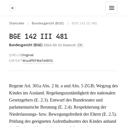
+
Startseite
/
Bundesgericht (BGE)
/
BGE 142 III 481
BGE 142 III 481
Bundesgericht (BGE)
·
2016-03-11
·
Deutsch
CH
Original
QUELLE
Word
PDF
BibTeX
RIS
EXPORT
Regeste Art. 301a Abs. 2 lit. a und Abs. 5 ZGB; Wegzug des
Kindes ins Ausland. Regelungszuständigkeit des nationalen
Gesetzgebers (E. 2.3). Entwurf des Bundesrates und
parlamentarische Beratung (E. 2.4). Respektierung der
Niederlassungs- bzw. Bewegungsfreiheit der Eltern (E. 2.5).
Prüfung des geeigneten Aufenthaltsortes des Kindes anhand