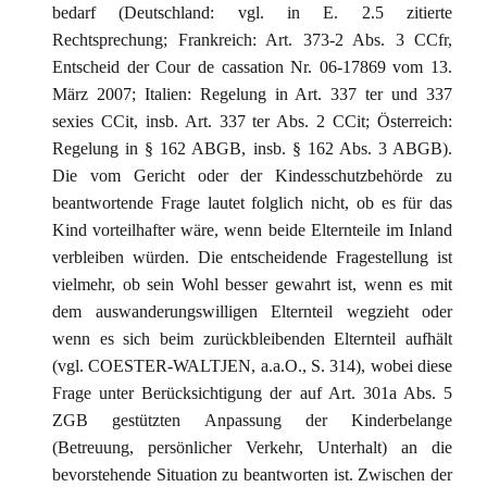
bedarf (Deutschland: vgl. in E. 2.5 zitierte
Rechtsprechung; Frankreich: Art. 373-2 Abs. 3 CCfr,
Entscheid der Cour de cassation Nr. 06-17869 vom 13.
März 2007; Italien: Regelung in Art. 337 ter und 337
sexies CCit, insb. Art. 337 ter Abs. 2 CCit; Österreich:
Regelung in § 162 ABGB, insb. § 162 Abs. 3 ABGB).
Die vom Gericht oder der Kindesschutzbehörde zu
beantwortende Frage lautet folglich nicht, ob es für das
Kind vorteilhafter wäre, wenn beide Elternteile im Inland
verbleiben würden. Die entscheidende Fragestellung ist
vielmehr, ob sein Wohl besser gewahrt ist, wenn es mit
dem auswanderungswilligen Elternteil wegzieht oder
wenn es sich beim zurückbleibenden Elternteil aufhält
(vgl. COESTER-WALTJEN, a.a.O., S. 314), wobei diese
Frage unter Berücksichtigung der auf Art. 301a Abs. 5
ZGB gestützten Anpassung der Kinderbelange
(Betreuung, persönlicher Verkehr, Unterhalt) an die
bevorstehende Situation zu beantworten ist. Zwischen der