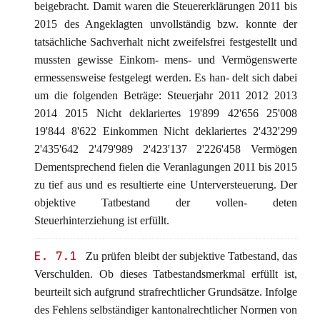
beigebracht. Damit waren die Steuererklärungen 2011 bis
2015 des Angeklagten unvollständig bzw. konnte der
tatsächliche Sachverhalt nicht zweifelsfrei festgestellt und
mussten gewisse Einkom- mens- und Vermögenswerte
ermessensweise festgelegt werden. Es han- delt sich dabei
um die folgenden Beträge: Steuerjahr 2011 2012 2013
2014 2015 Nicht deklariertes 19'899 42'656 25'008
19'844 8'622 Einkommen Nicht deklariertes 2'432'299
2'435'642 2'479'989 2'423'137 2'226'458 Vermögen
Dementsprechend fielen die Veranlagungen 2011 bis 2015
zu tief aus und es resultierte eine Unterversteuerung. Der
objektive Tatbestand der vollen- deten
Steuerhinterziehung ist erfüllt.
E. 7.1
Zu prüfen bleibt der subjektive Tatbestand, das
Verschulden. Ob dieses Tatbestandsmerkmal erfüllt ist,
beurteilt sich aufgrund strafrechtlicher Grundsätze. Infolge
des Fehlens selbständiger kantonalrechtlicher Normen von