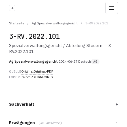
+
Startseite
/
Ag Spezialverwaltungsgericht
/
3-RV.2022.101
3-RV.2022.101
Spezialverwaltungsgericht / Abteilung Steuern — 3-
RV.2022.101
Ag Spezialverwaltungsgericht
·
2024-06-27
·
Deutsch
AG
Original
Original-PDF
QUELLE
Word
PDF
BibTeX
RIS
EXPORT
Sachverhalt
Erwägungen
(48 Absätze)