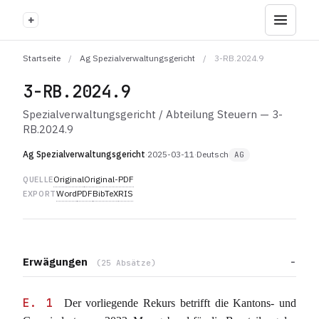
+
Startseite
/
Ag Spezialverwaltungsgericht
/
3-RB.2024.9
3-RB.2024.9
Spezialverwaltungsgericht / Abteilung Steuern — 3-
RB.2024.9
Ag Spezialverwaltungsgericht
·
2025-03-11
·
Deutsch
AG
Original
Original-PDF
QUELLE
Word
PDF
BibTeX
RIS
EXPORT
Erwägungen
(25 Absätze)
E. 1
Der vorliegende Rekurs betrifft die Kantons- und