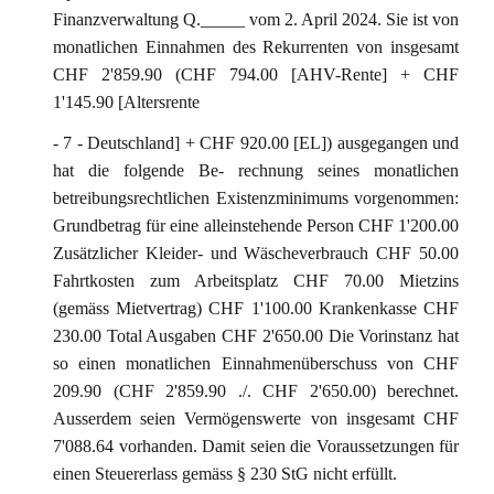
Finanzverwaltung Q._____ vom 2. April 2024. Sie ist von
monatlichen Einnahmen des Rekurrenten von insgesamt
CHF 2'859.90 (CHF 794.00 [AHV-Rente] + CHF
1'145.90 [Altersrente
- 7 - Deutschland] + CHF 920.00 [EL]) ausgegangen und
hat die folgende Be- rechnung seines monatlichen
betreibungsrechtlichen Existenzminimums vorgenommen:
Grundbetrag für eine alleinstehende Person CHF 1'200.00
Zusätzlicher Kleider- und Wäscheverbrauch CHF 50.00
Fahrtkosten zum Arbeitsplatz CHF 70.00 Mietzins
(gemäss Mietvertrag) CHF 1'100.00 Krankenkasse CHF
230.00 Total Ausgaben CHF 2'650.00 Die Vorinstanz hat
so einen monatlichen Einnahmenüberschuss von CHF
209.90 (CHF 2'859.90 ./. CHF 2'650.00) berechnet.
Ausserdem seien Vermögenswerte von insgesamt CHF
7'088.64 vorhanden. Damit seien die Voraussetzungen für
einen Steuererlass gemäss § 230 StG nicht erfüllt.