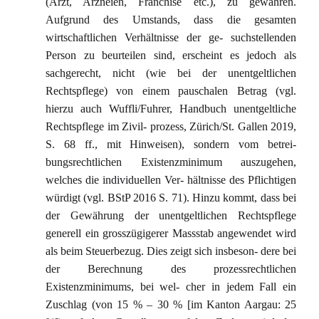
(Arzt, Arzneien, Franchise etc.), zu gewähren.
Aufgrund des Umstands, dass die gesamten
wirtschaftlichen Verhältnisse der ge- suchstellenden
Person zu beurteilen sind, erscheint es jedoch als
sachgerecht, nicht (wie bei der unentgeltlichen
Rechtspflege) von einem pauschalen Betrag (vgl.
hierzu auch Wuffli/Fuhrer, Handbuch unentgeltliche
Rechtspflege im Zivil- prozess, Zürich/St. Gallen 2019,
S. 68 ff., mit Hinweisen), sondern vom betrei-
bungsrechtlichen Existenzminimum auszugehen,
welches die individuellen Ver- hältnisse des Pflichtigen
würdigt (vgl. BStP 2016 S. 71). Hinzu kommt, dass bei
der Gewährung der unentgeltlichen Rechtspflege
generell ein grosszügigerer Massstab angewendet wird
als beim Steuerbezug. Dies zeigt sich insbeson- dere bei
der Berechnung des prozessrechtlichen
Existenzminimums, bei wel- cher in jedem Fall ein
Zuschlag (von 15 % – 30 % [im Kanton Aargau: 25