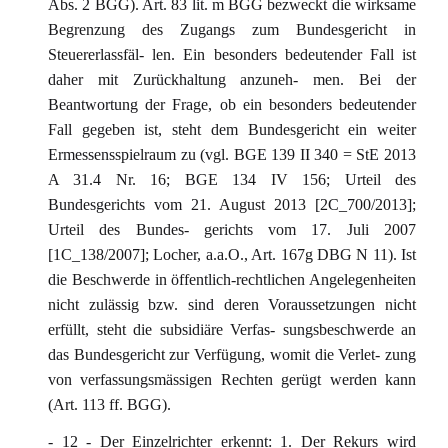
Abs. 2 BGG). Art. 83 lit. m BGG bezweckt die wirksame
Begrenzung des Zugangs zum Bundesgericht in
Steuererlassfäl- len. Ein besonders bedeutender Fall ist
daher mit Zurückhaltung anzuneh- men. Bei der
Beantwortung der Frage, ob ein besonders bedeutender
Fall gegeben ist, steht dem Bundesgericht ein weiter
Ermessensspielraum zu (vgl. BGE 139 II 340 = StE 2013
A 31.4 Nr. 16; BGE 134 IV 156; Urteil des
Bundesgerichts vom 21. August 2013 [2C_700/2013];
Urteil des Bundes- gerichts vom 17. Juli 2007
[1C_138/2007]; Locher, a.a.O., Art. 167g DBG N 11). Ist
die Beschwerde in öffentlich-rechtlichen Angelegenheiten
nicht zulässig bzw. sind deren Voraussetzungen nicht
erfüllt, steht die subsidiäre Verfas- sungsbeschwerde an
das Bundesgericht zur Verfügung, womit die Verlet- zung
von verfassungsmässigen Rechten gerügt werden kann
(Art. 113 ff. BGG).
- 12 - Der Einzelrichter erkennt: 1. Der Rekurs wird