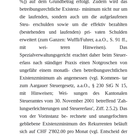
%]) auf dem Grundbetrag erfolgt. Zudem wird das
betreibungsrechtliche Existenz- minimum nicht nur um
die laufenden, sondern auch um die aufgelaufenen
Steu- erschulden sowie um die effektiv bezahlten
(bestehenden und laufenden) pri- vaten Schulden
erweitert (zum Ganzen: Wuffli/Fuhrer, a.a.O., S. 91 ff.,
mit wei- teren Hinweisen). Das
Spezialverwaltungsgericht erachtet daher beim Steuer-
erlass nach ständiger Praxis einen Notgroschen von
ungefähr einem monatli- chen betreibungsrechtlichen
Existenzminimum als angemessen (vgl. Kommen- tar
zum Aargauer Steuergesetz, a.a.O., § 230 StG N 15,
mit Hinweisen; Wei- sungen des Kantonalen
Steueramtes vom 30. November 2001 betreffend 'Zah-
lungserleichterungen und Steuererlass', Ziff. 2.5.2). Das
von der Vorinstanz be- rechnete und unangefochten
gebliebene Existenzminimum des Rekurrenten beläuft
sich auf CHF 2'802.00 pro Monat (vgl. Entscheid der