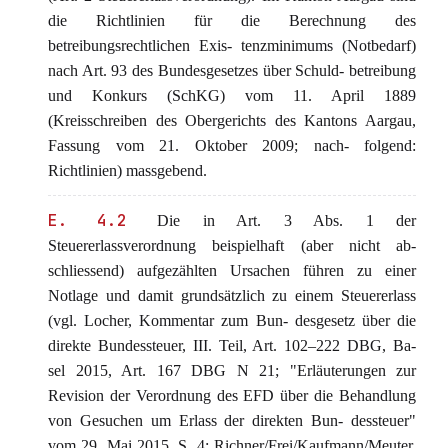
die Richtlinien für die Berechnung des
betreibungsrechtlichen Exis- tenzminimums (Notbedarf)
nach Art. 93 des Bundesgesetzes über Schuld- betreibung
und Konkurs (SchKG) vom 11. April 1889
(Kreisschreiben des Obergerichts des Kantons Aargau,
Fassung vom 21. Oktober 2009; nach- folgend:
Richtlinien) massgebend.
E. 4.2
Die in Art. 3 Abs. 1 der
Steuererlassverordnung beispielhaft (aber nicht ab-
schliessend) aufgezählten Ursachen führen zu einer
Notlage und damit grundsätzlich zu einem Steuererlass
(vgl. Locher, Kommentar zum Bun- desgesetz über die
direkte Bundessteuer, III. Teil, Art. 102–222 DBG, Ba-
sel 2015, Art. 167 DBG N 21; "Erläuterungen zur
Revision der Verordnung des EFD über die Behandlung
von Gesuchen um Erlass der direkten Bun- dessteuer"
vom 29. Mai 2015, S. 4; Richner/Frei/Kaufmann/Meuter,