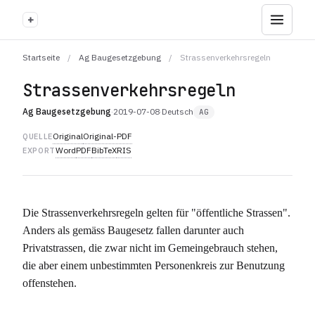
+
Startseite
/
Ag Baugesetzgebung
/
Strassenverkehrsregeln
Strassenverkehrsregeln
Ag Baugesetzgebung
·
2019-07-08
·
Deutsch
AG
Original
Original-PDF
QUELLE
Word
PDF
BibTeX
RIS
EXPORT
Die Strassenverkehrsregeln gelten für "öffentliche Strassen".
Anders als gemäss Baugesetz fallen darunter auch
Privatstrassen, die zwar nicht im Gemeingebrauch stehen,
die aber einem unbestimmten Personenkreis zur Benutzung
offenstehen.