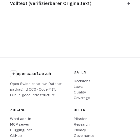
Volltext (verifizierbarer Originaltext)
DATEN
+
opencaselaw.ch
Decisions
Open Swiss case law. Dataset
Laws
packaging CC0 · Code MIT.
Quality
Public-good infrastructure.
Coverage
ZUGANG
UEBER
Word add-in
Mission
MCP server
Research
HuggingFace
Privacy
GitHub
Governance