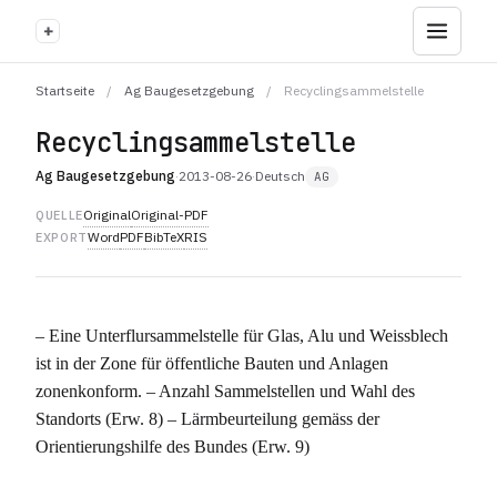
+
Startseite
/
Ag Baugesetzgebung
/
Recyclingsammelstelle
Recyclingsammelstelle
Ag Baugesetzgebung
·
2013-08-26
·
Deutsch
AG
Original
Original-PDF
QUELLE
Word
PDF
BibTeX
RIS
EXPORT
– Eine Unterflursammelstelle für Glas, Alu und Weissblech
ist in der Zone für öffentliche Bauten und Anlagen
zonenkonform. – Anzahl Sammelstellen und Wahl des
Standorts (Erw. 8) – Lärmbeurteilung gemäss der
Orientierungshilfe des Bundes (Erw. 9)