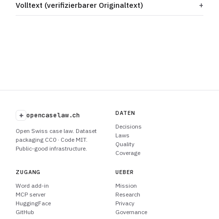
Volltext (verifizierbarer Originaltext)
DATEN
+
opencaselaw.ch
Decisions
Open Swiss case law. Dataset
Laws
packaging CC0 · Code MIT.
Quality
Public-good infrastructure.
Coverage
ZUGANG
UEBER
Word add-in
Mission
MCP server
Research
HuggingFace
Privacy
GitHub
Governance