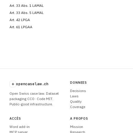
Art. 33 Abs. 1 LAMAL
Art. 33 Abs. 5 LAMAL
Art. 42 LPGA
Art. 61 LPGAA
DONNEES
+
opencaselaw.ch
Decisions
Open Swiss case law. Dataset
Laws
packaging CC0 · Code MIT.
Quality
Public-good infrastructure.
Coverage
ACCÈS
A PROPOS
Word add-in
Mission
MCP server
Research