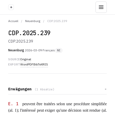
+
Accueil
/
Neuenburg
/
CDP.2025.239
CDP.2025.239
CDP.2025.239
Neuenburg
·
2026-03-09
·
Français
NE
Original
SOURCE
Word
PDF
BibTeX
RIS
EXPORT
Erwägungen
(1 Absätze)
E. 1
peuvent être traitées selon une procédure simplifiée
(al. 1); l'intéressé peut exiger qu'une décision soit rendue (al.