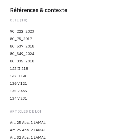
Références & contexte
CITE
(10)
9C_222_2023
8C_75_2017
8C_537_2018
8C_349_2024
8C_335_2018
142 II 218
142 III 48
136 V 121
135 V 465
134 V 231
ARTICLES DE LOI
Art. 25 Abs. 1 LAMAL
Art. 25 Abs. 2 LAMAL
Art. 32 Abs. 1 LAMAL