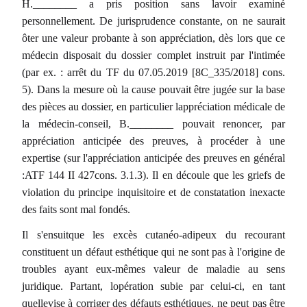
H.________ a pris position sans lavoir examiné
personnellement. De jurisprudence constante, on ne saurait
ôter une valeur probante à son appréciation, dès lors que ce
médecin disposait du dossier complet instruit par l'intimée
(par ex. : arrêt du TF du 07.05.2019 [8C_335/2018] cons.
5). Dans la mesure où la cause pouvait être jugée sur la base
des pièces au dossier, en particulier lappréciation médicale de
la médecin-conseil, B.________ pouvait renoncer, par
appréciation anticipée des preuves, à procéder à une
expertise (sur l'appréciation anticipée des preuves en général
:ATF 144 II 427cons. 3.1.3). Il en découle que les griefs de
violation du principe inquisitoire et de constatation inexacte
des faits sont mal fondés.
Il s'ensuitque les excès cutanéo-adipeux du recourant
constituent un défaut esthétique qui ne sont pas à l'origine de
troubles ayant eux-mêmes valeur de maladie au sens
juridique. Partant, lopération subie par celui-ci, en tant
quellevise à corriger des défauts esthétiques, ne peut pas être