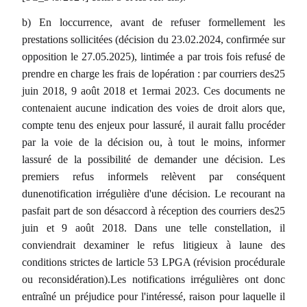
b) En loccurrence, avant de refuser formellement les
prestations sollicitées (décision du 23.02.2024, confirmée sur
opposition le 27.05.2025), lintimée a par trois fois refusé de
prendre en charge les frais de lopération : par courriers des25
juin 2018, 9 août 2018 et 1ermai 2023. Ces documents ne
contenaient aucune indication des voies de droit alors que,
compte tenu des enjeux pour lassuré, il aurait fallu procéder
par la voie de la décision ou, à tout le moins, informer
lassuré de la possibilité de demander une décision. Les
premiers refus informels relèvent par conséquent
dunenotification irrégulière d'une décision. Le recourant na
pasfait part de son désaccord à réception des courriers des25
juin et 9 août 2018. Dans une telle constellation, il
conviendrait dexaminer le refus litigieux à laune des
conditions strictes de larticle 53 LPGA (révision procédurale
ou reconsidération).Les notifications irrégulières ont donc
entraîné un préjudice pour l'intéressé, raison pour laquelle il