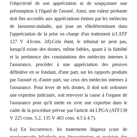
l'objectivité de son appréciation ni de soupçonner une
présomption à l'égard de l'assuré. Ainsi, une valeur probante
doit être accordée aux appréciations émises par les médecins
de lassureur-maladie, qui joue un rôledéterminant dans
l'appréciation de la prise en charge d'un traitement (cf.ATF
127 V 43cons. 2d).Cela étant, le tribunal ne peut pas,
lorsqu'il existe des doutes, même faibles, quant à la fiabilité
et la pertinence des constatations des médecins internes à
l'assurance, procéder à une appréciation des preuves
définitive en se fondant, d'une part, sur les rapports produits
par l'assuré et, d'autre part, sur ceux des médecins internes à
l'assurance. Pour lever de tels doutes, il doit soit ordonner
une expertise judiciaire, soit renvoyer la cause à l'organe de
l'assurance pour qu'il mette en uvre une expertise dans le
cadre de la procédure prévue par l'article 44 LPGA (ATF139
V 225 cons. 5.2, 135 V 465 cons. 4.5 à 4.7).
6.a) En loccurrence, les traitements litigieux (cure de
gynécomastie bilatérale par lipoaspiration et excision des