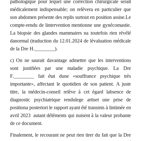
pathologique pour lequel une correction chirurgicale serait
médicalement indispensable; on relèvera en particulier que
son abdomen présente des replis surtout en position assise.Le
compte-rendu de lintervention mentionne une gynécomastie.
La biopsie des glandes mammaires na toutefois rien révélé
danormal (traduction du 12.01.2024 de lévaluation médicale
de la Dre H.________).
c) On ne saurait davantage admettre que les interventions
sont justifiées par une maladie psychique. La Dre
F.________ fait état dune «souffrance psychique très
importante», affectant le quotidien de son patient. A juste
titre, la médecin-conseil relève à cet égard labsence de
diagnostic psychiatrique rendulege artiset une prise de
positiona posteriori le rapport ayant été transmis à lintimée en
avril 2023  autant déléments qui nuisent à la valeur probante
de ce document.
Finalement, le recourant ne peut rien tirer du fait que la Dre