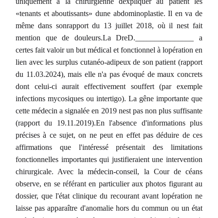
uniquement à la chirurgienne dexpliquer au patient les
«tenants et aboutissants» dune abdominoplastie. Il en va de
même dans sonrapport du 13 juillet 2018, où il nest fait
mention que de douleurs.La DreD._______________ a
certes fait valoir un but médical et fonctionnel à lopération en
lien avec les surplus cutanéo-adipeux de son patient (rapport
du 11.03.2024), mais elle n'a pas évoqué de maux concrets
dont celui-ci aurait effectivement souffert (par exemple
infections mycosiques ou intertigo). La gêne importante que
cette médecin a signalée en 2019 nest pas non plus suffisante
(rapport du 19.11.2019).En l'absence d'informations plus
précises à ce sujet, on ne peut en effet pas déduire de ces
affirmations que l'intéressé présentait des limitations
fonctionnelles importantes qui justifieraient une intervention
chirurgicale. Avec la médecin-conseil, la Cour de céans
observe, en se référant en particulier aux photos figurant au
dossier, que l'état clinique du recourant avant lopération ne
laisse pas apparaître d'anomalie hors du commun ou un état