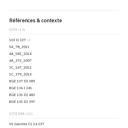
Références & contexte
CITE
(10)
103 II 227
×2
5A_78_2011
4A_582_2014
4A_372_2007
2C_167_2012
1C_379_2014
BGE 137 III 389
BGE 136 I 241
BGE 135 III 483
BGE 135 III 397
CITÉ PAR
(10)
VS Gerichte C1 14 237