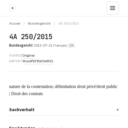
+
Accueil
/
Bundesgericht
/
4A 250/2015
4A 250/2015
Bundesgericht
·
2015-07-21
·
Français
CH
Original
SOURCE
Word
PDF
BibTeX
RIS
EXPORT
nature de la contestation; délimitation droit privé/droit public
| Droit des contrats
Sachverhalt