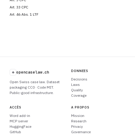
Art. 33 CPC
Art. 46 Abs. 1 LTF
DONNEES
+
opencaselaw.ch
Decisions
Open Swiss case law. Dataset
Laws
packaging CC0 · Code MIT.
Quality
Public-good infrastructure.
Coverage
ACCÈS
A PROPOS
Word add-in
Mission
MCP server
Research
HuggingFace
Privacy
GitHub
Governance