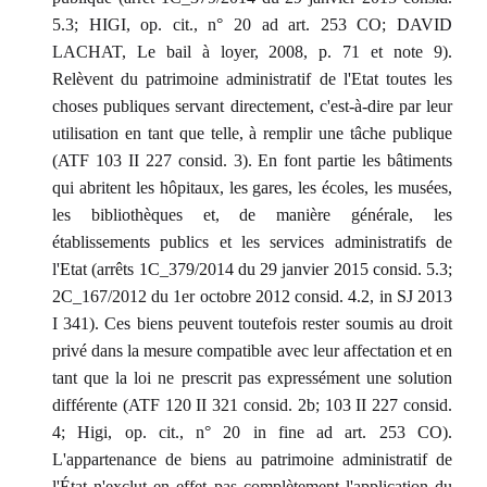
5.3; HIGI, op. cit., n° 20 ad art. 253 CO; DAVID
LACHAT, Le bail à loyer, 2008, p. 71 et note 9).
Relèvent du patrimoine administratif de l'Etat toutes les
choses publiques servant directement, c'est-à-dire par leur
utilisation en tant que telle, à remplir une tâche publique
(ATF 103 II 227 consid. 3). En font partie les bâtiments
qui abritent les hôpitaux, les gares, les écoles, les musées,
les bibliothèques et, de manière générale, les
établissements publics et les services administratifs de
l'Etat (arrêts 1C_379/2014 du 29 janvier 2015 consid. 5.3;
2C_167/2012 du 1er octobre 2012 consid. 4.2, in SJ 2013
I 341). Ces biens peuvent toutefois rester soumis au droit
privé dans la mesure compatible avec leur affectation et en
tant que la loi ne prescrit pas expressément une solution
différente (ATF 120 II 321 consid. 2b; 103 II 227 consid.
4; Higi, op. cit., n° 20 in fine ad art. 253 CO).
L'appartenance de biens au patrimoine administratif de
l'État n'exclut en effet pas complètement l'application du