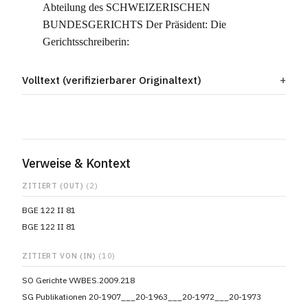
Abteilung des SCHWEIZERISCHEN
BUNDESGERICHTS Der Präsident: Die
Gerichtsschreiberin:
Volltext (verifizierbarer Originaltext)
Verweise & Kontext
ZITIERT (OUT)
(2)
BGE 122 II 81
BGE 122 II 81
ZITIERT VON (IN)
(10)
SO Gerichte VWBES.2009.218
SG Publikationen 20-1907___20-1963___20-1972___20-1973