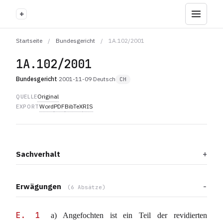
+
Startseite
/
Bundesgericht
/
1A.102/2001
1A.102/2001
Bundesgericht
·
2001-11-09
·
Deutsch
CH
Original
QUELLE
Word
PDF
BibTeX
RIS
EXPORT
Sachverhalt
Erwägungen
(6 Absätze)
E. 1
a) Angefochten ist ein Teil der revidierten