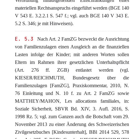
Verordnung hinausgehenden Einschränkungen eines
materiellen Rechtsanspruchs eingeführt werden (BGE 140
V 543 E. 3.2.2.1 S. 547 f.; vgl. auch BGE 140 V 343 E.
5.2 S. 346; je mit Hinweisen).
E. 5.3
Nach Art. 2 FamZG bezweckt die Ausrichtung
von Familienzulagen einen Ausgleich an die finanziellen
Lasten infolge der Kinder; mit anderen Worten sollen
Eltern im Rahmen ihrer gesetzlichen Unterhaltspflicht
(Art. 276 ff. ZGB) entlastet werden (vgl.
KIESER/REICHMUTH, Bundesgesetz über die
Familienzulagen [FamZG], Praxiskommentar, 2010, N.
76 Einleitung und N. 10 f. zu Art. 2 FamZG sowie
MATTHEY/MAHON, Les allocations familiales, in:
Soziale Sicherheit, SBVR Bd. XIV, 3. Aufl. 2016, S.
1998 Rz. 5; vgl. zum Ganzen auch die Botschaft vom 29.
November 2013 zu einer Änderung des Schweizerischen
Zivilgesetzbuches [Kindesunterhalt], BBl 2014 529, 578