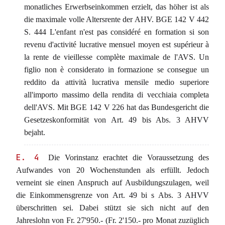
monatliches Erwerbseinkommen erzielt, das höher ist als
die maximale volle Altersrente der AHV. BGE 142 V 442
S. 444 L'enfant n'est pas considéré en formation si son
revenu d'activité lucrative mensuel moyen est supérieur à
la rente de vieillesse complète maximale de l'AVS. Un
figlio non è considerato in formazione se consegue un
reddito da attività lucrativa mensile medio superiore
all'importo massimo della rendita di vecchiaia completa
dell'AVS. Mit BGE 142 V 226 hat das Bundesgericht die
Gesetzeskonformität von Art. 49 bis Abs. 3 AHVV
bejaht.
E. 4
Die Vorinstanz erachtet die Voraussetzung des
Aufwandes von 20 Wochenstunden als erfüllt. Jedoch
verneint sie einen Anspruch auf Ausbildungszulagen, weil
die Einkommensgrenze von Art. 49 bi s Abs. 3 AHVV
überschritten sei. Dabei stützt sie sich nicht auf den
Jahreslohn von Fr. 27'950.- (Fr. 2'150.- pro Monat zuzüglich