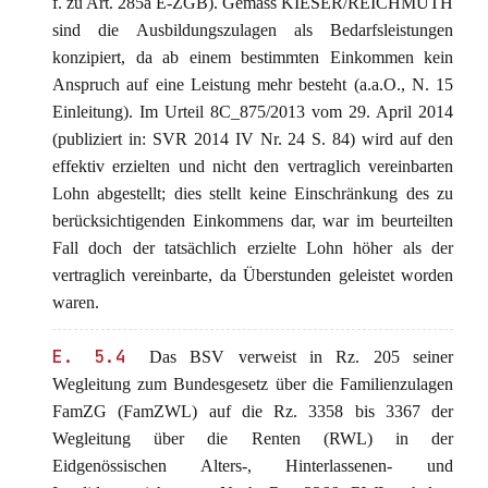
f. zu Art. 285a E-ZGB). Gemäss KIESER/REICHMUTH
sind die Ausbildungszulagen als Bedarfsleistungen
konzipiert, da ab einem bestimmten Einkommen kein
Anspruch auf eine Leistung mehr besteht (a.a.O., N. 15
Einleitung). Im Urteil 8C_875/2013 vom 29. April 2014
(publiziert in: SVR 2014 IV Nr. 24 S. 84) wird auf den
effektiv erzielten und nicht den vertraglich vereinbarten
Lohn abgestellt; dies stellt keine Einschränkung des zu
berücksichtigenden Einkommens dar, war im beurteilten
Fall doch der tatsächlich erzielte Lohn höher als der
vertraglich vereinbarte, da Überstunden geleistet worden
waren.
E. 5.4
Das BSV verweist in Rz. 205 seiner
Wegleitung zum Bundesgesetz über die Familienzulagen
FamZG (FamZWL) auf die Rz. 3358 bis 3367 der
Wegleitung über die Renten (RWL) in der
Eidgenössischen Alters-, Hinterlassenen- und