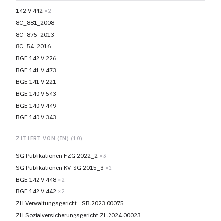
142 V 442
×2
8C_881_2008
8C_875_2013
8C_54_2016
BGE 142 V 226
BGE 141 V 473
BGE 141 V 221
BGE 140 V 543
BGE 140 V 449
BGE 140 V 343
ZITIERT VON (IN)
(10)
SG Publikationen FZG 2022_2
×3
SG Publikationen KV-SG 2015_3
×2
BGE 142 V 448
×2
BGE 142 V 442
×2
ZH Verwaltungsgericht _SB.2023.00075
ZH Sozialversicherungsgericht ZL.2024.00023