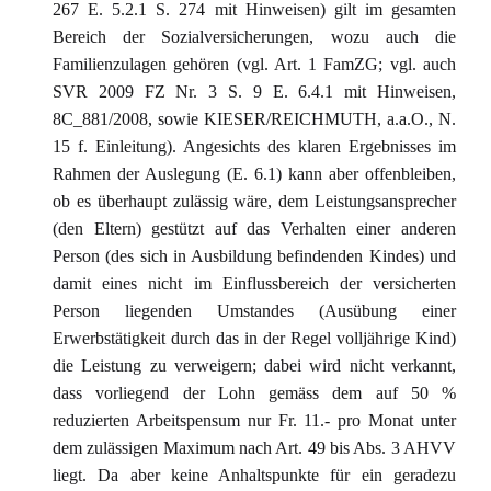
267 E. 5.2.1 S. 274 mit Hinweisen) gilt im gesamten
Bereich der Sozialversicherungen, wozu auch die
Familienzulagen gehören (vgl. Art. 1 FamZG; vgl. auch
SVR 2009 FZ Nr. 3 S. 9 E. 6.4.1 mit Hinweisen,
8C_881/2008, sowie KIESER/REICHMUTH, a.a.O., N.
15 f. Einleitung). Angesichts des klaren Ergebnisses im
Rahmen der Auslegung (E. 6.1) kann aber offenbleiben,
ob es überhaupt zulässig wäre, dem Leistungsansprecher
(den Eltern) gestützt auf das Verhalten einer anderen
Person (des sich in Ausbildung befindenden Kindes) und
damit eines nicht im Einflussbereich der versicherten
Person liegenden Umstandes (Ausübung einer
Erwerbstätigkeit durch das in der Regel volljährige Kind)
die Leistung zu verweigern; dabei wird nicht verkannt,
dass vorliegend der Lohn gemäss dem auf 50 %
reduzierten Arbeitspensum nur Fr. 11.- pro Monat unter
dem zulässigen Maximum nach Art. 49 bis Abs. 3 AHVV
liegt. Da aber keine Anhaltspunkte für ein geradezu