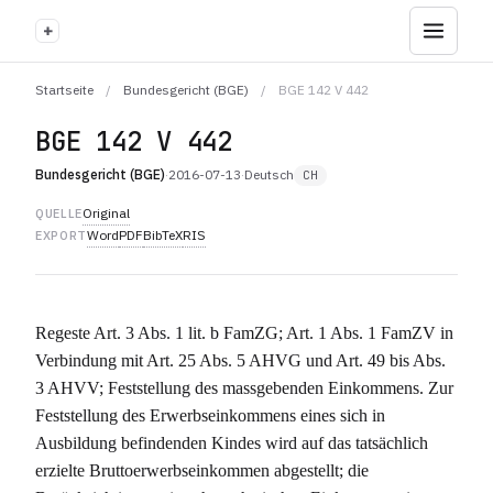
+
Startseite
/
Bundesgericht (BGE)
/
BGE 142 V 442
BGE 142 V 442
Bundesgericht (BGE)
·
2016-07-13
·
Deutsch
CH
Original
QUELLE
Word
PDF
BibTeX
RIS
EXPORT
Regeste Art. 3 Abs. 1 lit. b FamZG; Art. 1 Abs. 1 FamZV in
Verbindung mit Art. 25 Abs. 5 AHVG und Art. 49 bis Abs.
3 AHVV; Feststellung des massgebenden Einkommens. Zur
Feststellung des Erwerbseinkommens eines sich in
Ausbildung befindenden Kindes wird auf das tatsächlich
erzielte Bruttoerwerbseinkommen abgestellt; die