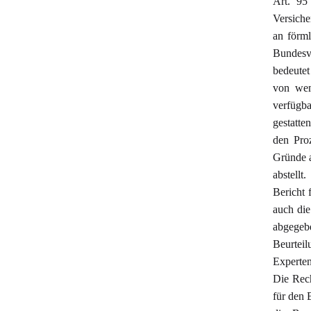
Art. 9
Versiche
an förm
Bundesv
bedeutet
von wem
verfügba
gestatte
den Pro
Gründe a
abstellt
Bericht 
auch die
abgegebe
Beurteil
Experte
Die Rech
für den 