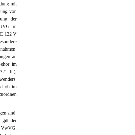
dung mit
lung von
rung der
6 UVG in
GE 122 V
esondere
ngnahmen,
ungen an
Gehör im
321 ff.),
wenders,
und ob im
nzuordnen
gen sind.
gilt der
 19 VwVG;