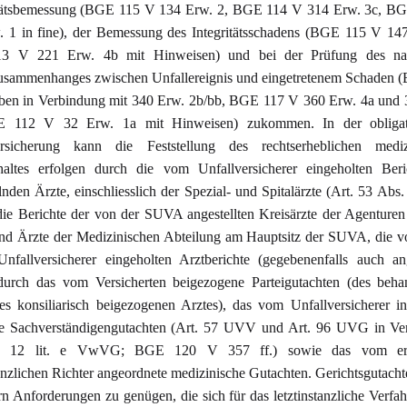
itätsbemessung (BGE 115 V 134 Erw. 2, BGE 114 V 314 Erw. 3c, B
 1 in fine), der Bemessung des Integritätsschadens (BGE 115 V 14
 V 221 Erw. 4b mit Hinweisen) und bei der Prüfung des nat
usammenhanges zwischen Unfallereignis und eingetretenem Schaden 
ben in Verbindung mit 340 Erw. 2b/bb, BGE 117 V 360 Erw. 4a und 
 112 V 32 Erw. 1a mit Hinweisen) zukommen. In der obligat
ersicherung kann die Feststellung des rechtserheblichen mediz
haltes erfolgen durch die vom Unfallversicherer eingeholten Beri
nden Ärzte, einschliesslich der Spezial- und Spitalärzte (Art. 53 Abs. 3
e Berichte der von der SUVA angestellten Kreisärzte der Agenturen
d Ärzte der Medizinischen Abteilung am Hauptsitz der SUVA, die v
nfallversicherer eingeholten Arztberichte (gegebenenfalls auch ang
 durch das vom Versicherten beigezogene Parteigutachten (des beha
es konsiliarisch beigezogenen Arztes), das vom Unfallversicherer i
e Sachverständigengutachten (Art. 57 UVV und Art. 96 UVG in Ve
t. 12 lit. e VwVG; BGE 120 V 357 ff.) sowie das vom ers
tanzlichen Richter angeordnete medizinische Gutachten. Gerichtsgutach
n Anforderungen zu genügen, die sich für das letztinstanzliche Verfa