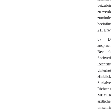
beizubri
zu werde
zumindes
beeinfl
211 Erw.
b) Den
anspruch
Beeinträ
Sachver
Rechtsf
Unterlag
Hinblick
Sozialv
Richter 
MEYER-B
ärztlich
umschr