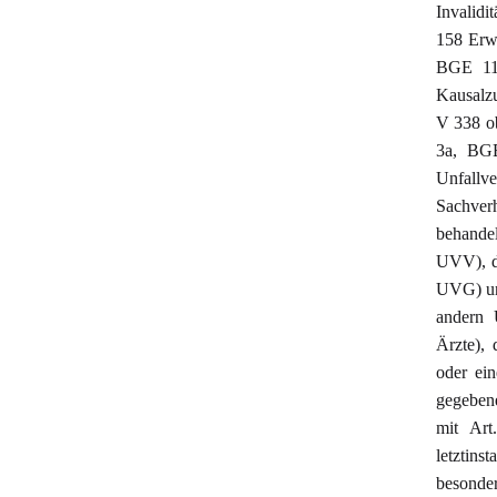
Invalid
158 Erw.
BGE 113
Kausalz
V 338 o
3a, BGE
Unfallv
Sachver
behandel
UVV), di
UVG) un
andern U
Ärzte),
oder ein
gegeben
mit Ar
letztins
besonder