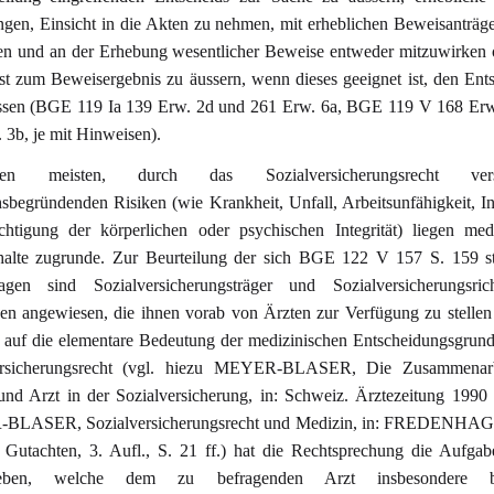
ngen, Einsicht in die Akten zu nehmen, mit erheblichen Beweisanträg
n und an der Erhebung wesentlicher Beweise entweder mitzuwirken 
t zum Beweisergebnis zu äussern, wenn dieses geeignet ist, den Ent
ussen (BGE 119 Ia 139 Erw. 2d und 261 Erw. 6a, BGE 119 V 168 Erw
 3b, je mit Hinweisen).
 meisten, durch das Sozialversicherungsrecht versi
sbegründenden Risiken (wie Krankheit, Unfall, Arbeitsunfähigkeit, Inv
chtigung der körperlichen oder psychischen Integrität) liegen med
halte zugrunde. Zur Beurteilung der sich BGE 122 V 157 S. 159 st
ragen sind Sozialversicherungsträger und Sozialversicherungsric
en angewiesen, die ihnen vorab von Ärzten zur Verfügung zu stellen
 auf die elementare Bedeutung der medizinischen Entscheidungsgrun
ersicherungsrecht (vgl. hiezu MEYER-BLASER, Die Zusammenar
und Arzt in der Sozialversicherung, in: Schweiz. Ärztezeitung 1990
LASER, Sozialversicherungsrecht und Medizin, in: FREDENHA
e Gutachten, 3. Aufl., S. 21 ff.) hat die Rechtsprechung die Aufga
ieben, welche dem zu befragenden Arzt insbesondere 