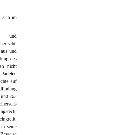
n sich im
s- und
herrscht.
 aus und
llung des
en nicht
 Parteien
echte auf
idfindung
 und 263
inerseits
ungsrecht
ingreift.
 in seine
 Beweise