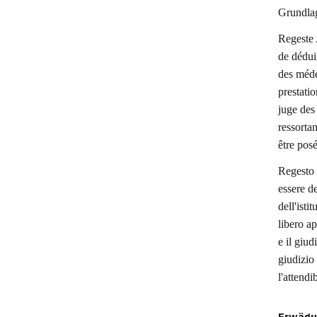
Grundlag
Regeste 
de dédui
des médec
prestatio
juge des
ressortan
être posé
Regesto 
essere de
dell'isti
libero a
e il giud
giudizio 
l'attendi
Erwägu