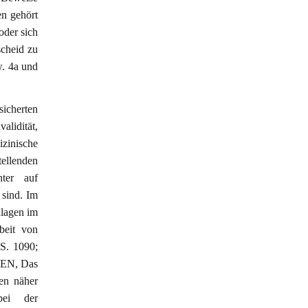
en gehört
oder sich
scheid zu
. 4a und
cherten
alidität,
izinische
ellenden
hter auf
 sind. Im
dlagen im
beit von
 S. 1090;
GEN, Das
ben näher
bei der