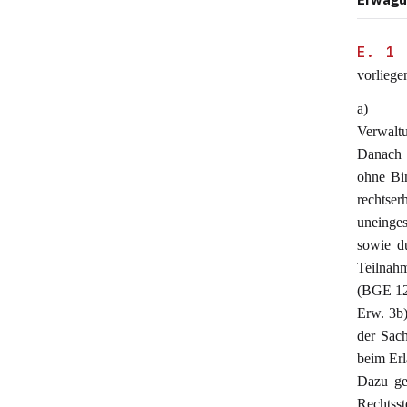
E. 1
vorliege
a) Da
Verwaltu
Danach 
ohne Bin
rechtse
uneinges
sowie du
Teilnahm
(BGE 12
Erw. 3b)
der Sach
beim Erl
Dazu geh
Rechtss