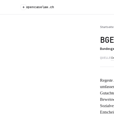
+
opencaselaw.ch
Startseite
BG
Bundesge
Or
QUELLE
Regeste 
umfassen
Gutachte
Beweiswü
Sozialve
Entschei