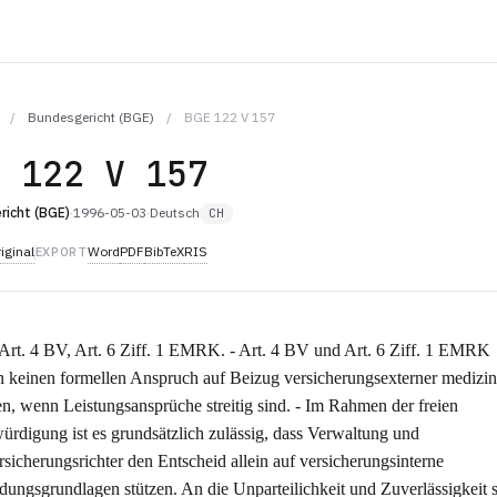
/
Bundesgericht (BGE)
/
BGE 122 V 157
E 122 V 157
richt (BGE)
·
1996-05-03
·
Deutsch
CH
iginal
Word
PDF
BibTeX
RIS
EXPORT
Art. 4 BV, Art. 6 Ziff. 1 EMRK. - Art. 4 BV und Art. 6 Ziff. 1 EMRK
 keinen formellen Anspruch auf Beizug versicherungsexterner medizin
n, wenn Leistungsansprüche streitig sind. - Im Rahmen der freien
rdigung ist es grundsätzlich zulässig, dass Verwaltung und
rsicherungsrichter den Entscheid allein auf versicherungsinterne
dungsgrundlagen stützen. An die Unparteilichkeit und Zuverlässigkeit 