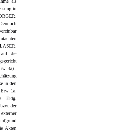
ahme als
essung in
 MORGER,
 Dennoch
vereinbar
utachten
-BLASER,
 auf die
gsgericht
rw. 3a) -
schätzung
se in den
 Erw. 1a,
s Eidg.
(bzw. der
 externer
 aufgrund
ie Akten