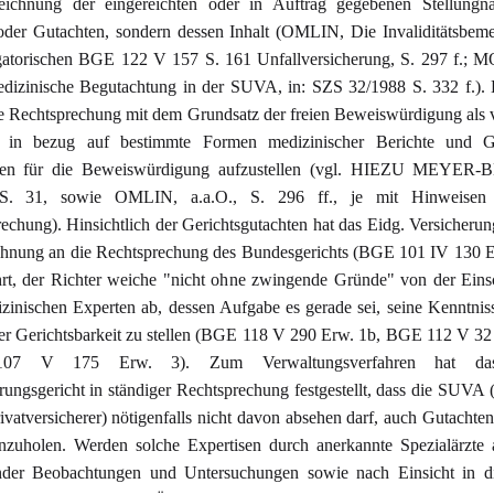
eichnung der eingereichten oder in Auftrag gegebenen Stellungn
oder Gutachten, sondern dessen Inhalt (OMLIN, Die Invaliditätsbem
igatorischen BGE 122 V 157 S. 161 Unfallversicherung, S. 297 f.;
edizinische Begutachtung in der SUVA, in: SZS 32/1988 S. 332 f.).
ie Rechtsprechung mit dem Grundsatz der freien Beweiswürdigung als 
t, in bezug auf bestimmte Formen medizinischer Berichte und G
nien für die Beweiswürdigung aufzustellen (vgl. HIEZU MEYER
 S. 31, sowie OMLIN, a.a.O., S. 296 ff., je mit Hinweisen
echung). Hinsichtlich der Gerichtsgutachten hat das Eidg. Versicherun
ehnung an die Rechtsprechung des Bundesgerichts (BGE 101 IV 130 E
rt, der Richter weiche "nicht ohne zwingende Gründe" von der Ein
zinischen Experten ab, dessen Aufgabe es gerade sei, seine Kenntnis
er Gerichtsbarkeit zu stellen (BGE 118 V 290 Erw. 1b, BGE 112 V 32
7 V 175 Erw. 3). Zum Verwaltungsverfahren hat da
rungsgericht in ständiger Rechtsprechung festgestellt, dass die SUVA 
atversicherer) nötigenfalls nicht davon absehen darf, auch Gutachten
nzuholen. Werden solche Expertisen durch anerkannte Spezialärzte
nder Beobachtungen und Untersuchungen sowie nach Einsicht in d