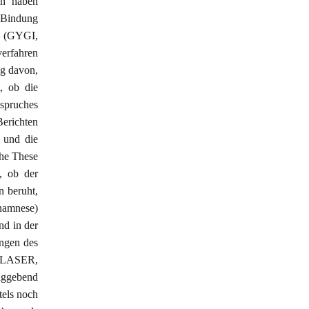
h haben
e Bindung
n (GYGI,
erfahren
ig davon,
, ob die
nspruches
Berichten
 und die
che These
d, ob der
n beruht,
Anamnese)
nd in der
ungen des
-BLASER,
laggebend
tels noch