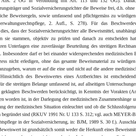
5 Abs. 2 OG in Verbindung mit Art. 113 und 132 OG). Danac
rungsträger und Sozialversicherungsrichter die Beweise frei, d.h. ohn
liche Beweisregeln, sowie umfassend und pflichtgemäss zu würdige
erwaltungsrechtspflege, 2. Aufl., S. 278). Für das Beschwerdev
 dies, dass der Sozialversicherungsrichter alle Beweismittel, unabhäng
 sie stammen, objektiv zu prüfen und danach zu entscheiden hat
ren Unterlagen eine zuverlässige Beurteilung des streitigen Rechtsa
n. Insbesondere darf er bei einander widersprechenden medizinischen 
zess nicht erledigen, ohne das gesamte Beweismaterial zu würdigen
nzugeben, warum er auf die eine und nicht auf die andere medizinis
. Hinsichtlich des Beweiswertes eines Arztberichtes ist entscheiden
für die streitigen Belange umfassend ist, auf allseitigen Untersuchunge
 geklagten Beschwerden berücksichtigt, in Kenntnis der Vorakten (
n worden ist, in der Darlegung der medizinischen Zusammenhänge u
ung der medizinischen Situation einleuchtet und ob die Schlussfolger
n begründet sind (RKUV 1991 Nr. U 133 S. 312; vgl. auch MEYER
tspflege in der Sozialversicherung, in: BJM, 1989 S. 30 f.). Aussch
Beweiswert ist grundsätzlich somit weder die Herkunft eines Beweismit