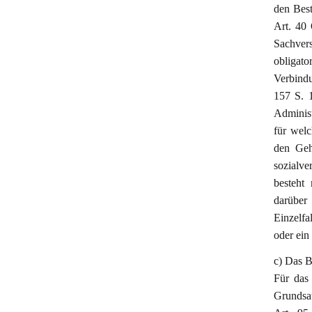
den Bes
Art. 40
Sachver
obligat
Verbind
157 S. 
Administ
für wel
den Geh
sozialve
besteht
darüber 
Einzelfa
oder ein
c) Das B
Für das
Grundsat