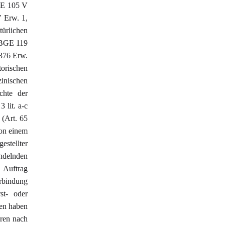
GE 105 V
7 Erw. 1,
ürlichen
(BGE 119
376 Erw.
orischen
inischen
chte der
 lit. a-c
 (Art. 65
on einem
estellter
ndelnden
n Auftrag
rbindung
t- oder
ten haben
hren nach