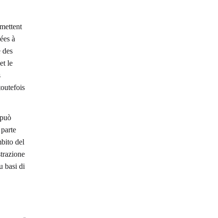
rmettent
ées à
e des
et le
s
toutefois
 può
 parte
mbito del
strazione
u basi di