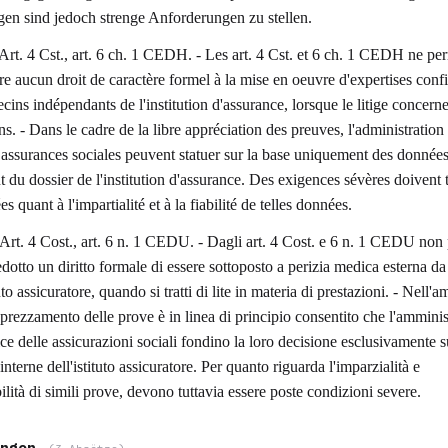
en sind jedoch strenge Anforderungen zu stellen.
Art. 4 Cst., art. 6 ch. 1 CEDH. - Les art. 4 Cst. et 6 ch. 1 CEDH ne pe
re aucun droit de caractère formel à la mise en oeuvre d'expertises confi
ins indépendants de l'institution d'assurance, lorsque le litige concern
ns. - Dans le cadre de la libre appréciation des preuves, l'administration 
 assurances sociales peuvent statuer sur la base uniquement des donnée
t du dossier de l'institution d'assurance. Des exigences sévères doivent 
es quant à l'impartialité et à la fiabilité de telles données.
Art. 4 Cost., art. 6 n. 1 CEDU. - Dagli art. 4 Cost. e 6 n. 1 CEDU non
dotto un diritto formale di essere sottoposto a perizia medica esterna da
tuto assicuratore, quando si tratti di lite in materia di prestazioni. - Nell'a
pprezzamento delle prove è in linea di principio consentito che l'ammini
ice delle assicurazioni sociali fondino la loro decisione esclusivamente s
interne dell'istituto assicuratore. Per quanto riguarda l'imparzialità e
bilità di simili prove, devono tuttavia essere poste condizioni severe.
ngen