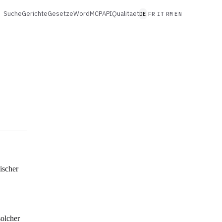
Suche
Gerichte
Gesetze
Word
MCP
API
Qualitaet
DE
FR
IT
RM
EN
ischer
solcher