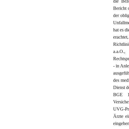
die Bez
Bericht 
der obl
Unfallm
hat es d
erachte
Richtli
a.a.O.,
Rechtspr
- in Anl
ausgefüh
des medi
Dienst d
BGE 10
Versiche
UVG-Priv
Ärzte ei
eingehe