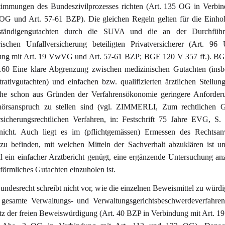
timmungen des Bundeszivilprozesses richten (Art. 135 OG in Verbin
 OG und Art. 57-61 BZP). Die gleichen Regeln gelten für die Einho
ständigengutachten durch die SUVA und die an der Durchfüh
orischen Unfallversicherung beteiligten Privatversicherer (Art. 9
ung mit Art. 19 VwVG und Art. 57-61 BZP; BGE 120 V 357 ff.). B
160 Eine klare Abgrenzung zwischen medizinischen Gutachten (insb
rativgutachten) und einfachen bzw. qualifizierten ärztlichen Stellu
che schon aus Gründen der Verfahrensökonomie geringere Anforder
örsanspruch zu stellen sind (vgl. ZIMMERLI, Zum rechtlichen 
rsicherungsrechtlichen Verfahren, in: Festschrift 75 Jahre EVG, S. 
 nicht. Auch liegt es im (pflichtgemässen) Ermessen des Rechtsan
zu befinden, mit welchen Mitteln der Sachverhalt abzuklären ist 
ll ein einfacher Arztbericht genügt, eine ergänzende Untersuchung a
 förmliches Gutachten einzuholen ist.
undesrecht schreibt nicht vor, wie die einzelnen Beweismittel zu würdi
 gesamte Verwaltungs- und Verwaltungsgerichtsbeschwerdeverfahren 
z der freien Beweiswürdigung (Art. 40 BZP in Verbindung mit Art.