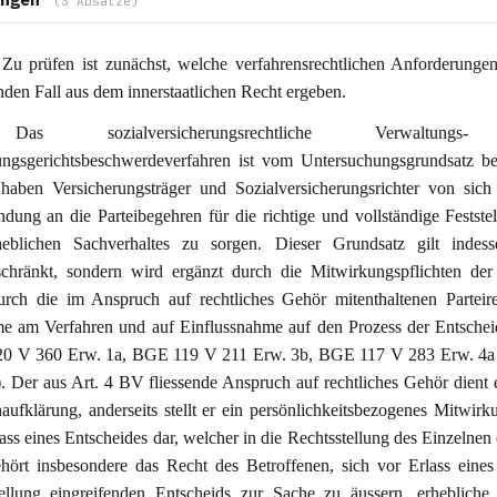
(3 Absätze)
Zu prüfen ist zunächst, welche verfahrensrechtlichen Anforderunge
nden Fall aus dem innerstaatlichen Recht ergeben.
s sozialversicherungsrechtliche Verwaltung
ngsgerichtsbeschwerdeverfahren ist vom Untersuchungsgrundsatz be
haben Versicherungsträger und Sozialversicherungsrichter von sich
dung an die Parteibegehren für die richtige und vollständige Festste
rheblichen Sachverhaltes zu sorgen. Dieser Grundsatz gilt indess
chränkt, sondern wird ergänzt durch die Mitwirkungspflichten der
rch die im Anspruch auf rechtliches Gehör mitenthaltenen Parteir
e am Verfahren und auf Einflussnahme auf den Prozess der Entsche
0 V 360 Erw. 1a, BGE 119 V 211 Erw. 3b, BGE 117 V 283 Erw. 4a
. Der aus Art. 4 BV fliessende Anspruch auf rechtliches Gehör dient e
aufklärung, anderseits stellt er ein persönlichkeitsbezogenes Mitwirk
ass eines Entscheides dar, welcher in die Rechtsstellung des Einzelnen e
ört insbesondere das Recht des Betroffenen, sich vor Erlass eines
tellung eingreifenden Entscheids zur Sache zu äussern, erhebliche