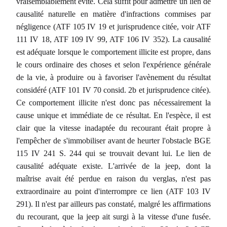
vraisemblablement évité. Cela suffit pour admettre un lien de
causalité naturelle en matière d'infractions commises par
négligence (ATF 105 IV 19 et jurisprudence citée, voir ATF
111 IV 18, ATF 109 IV 99, ATF 106 IV 352). La causalité
est adéquate lorsque le comportement illicite est propre, dans
le cours ordinaire des choses et selon l'expérience générale
de la vie, à produire ou à favoriser l'avènement du résultat
considéré (ATF 101 IV 70 consid. 2b et jurisprudence citée).
Ce comportement illicite n'est donc pas nécessairement la
cause unique et immédiate de ce résultat. En l'espèce, il est
clair que la vitesse inadaptée du recourant était propre à
l'empêcher de s'immobiliser avant de heurter l'obstacle BGE
115 IV 241 S. 244 qui se trouvait devant lui. Le lien de
causalité adéquate existe. L'arrivée de la jeep, dont la
maîtrise avait été perdue en raison du verglas, n'est pas
extraordinaire au point d'interrompre ce lien (ATF 103 IV
291). Il n'est par ailleurs pas constaté, malgré les affirmations
du recourant, que la jeep ait surgi à la vitesse d'une fusée.