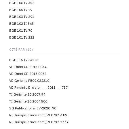
BGE 106 IV 352
BGE 105 IV 19
BGE 103 IV 291
BGE 102 II 345
BGE 101 IV 70
BGE 101 IV 222
CITÉ PAR
(10)
BGE 115 IV 241
×2
VD Omni CR.2015.0034
VD Omni CR.2013.0062
VD Gerichte PE09.024210
VD Findinfo D_cision___2011___717
TI Gerichte 30.2007.94
TI Gerichte 10.2004.506
SG Publikationen IV-2020_70
NE Jurisprudence adm_REC.2014.89
NE Jurisprudence adm_REC.2013.116