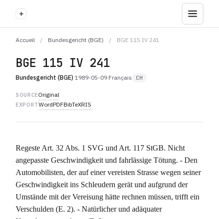
+
Accueil
/
Bundesgericht (BGE)
/
BGE 115 IV 241
BGE 115 IV 241
Bundesgericht (BGE)
·
1989-05-09
·
Français
CH
Original
SOURCE
Word
PDF
BibTeX
RIS
EXPORT
Regeste Art. 32 Abs. 1 SVG und Art. 117 StGB. Nicht
angepasste Geschwindigkeit und fahrlässige Tötung. - Den
Automobilisten, der auf einer vereisten Strasse wegen seiner
Geschwindigkeit ins Schleudern gerät und aufgrund der
Umstände mit der Vereisung hätte rechnen müssen, trifft ein
Verschulden (E. 2). - Natürlicher und adäquater