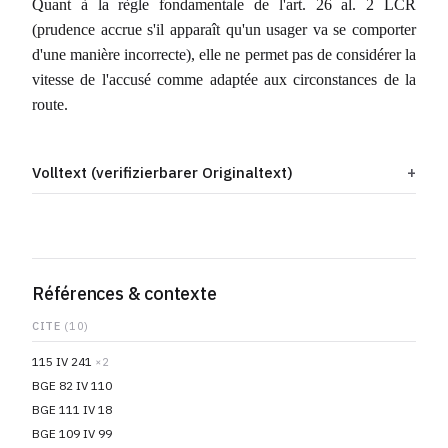
Quant à la règle fondamentale de l'art. 26 al. 2 LCR
(prudence accrue s'il apparaît qu'un usager va se comporter
d'une manière incorrecte), elle ne permet pas de considérer la
vitesse de l'accusé comme adaptée aux circonstances de la
route.
Volltext (verifizierbarer Originaltext)
Références & contexte
CITE
(10)
115 IV 241
×2
BGE 82 IV 110
BGE 111 IV 18
BGE 109 IV 99