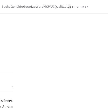
Suche
Gerichte
Gesetze
Word
MCP
API
Qualitaet
DE
FR
IT
RM
EN
eschwer-
on Aargau