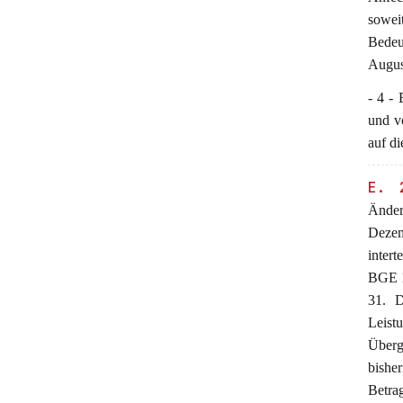
sowei
Bedeu
Augus
- 4 -
und v
auf di
E. 
Änder
Dezem
intert
BGE 1
31. D
Leist
Überg
bishe
Betra