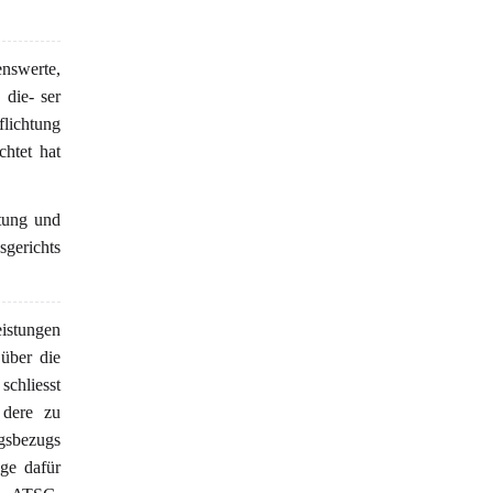
nswerte,
 die- ser
flichtung
htet hat
stung und
sgerichts
eistungen
 über die
schliesst
 dere zu
ngsbezugs
age dafür