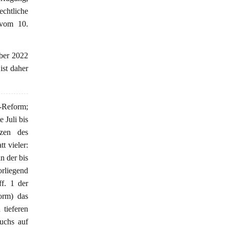
chtliche
 vom 10.
ber 2022
ist daher
-Reform;
 Juli bis
tzen des
t vieler:
 der bis
rliegend
ff. 1 der
orm) das
tieferen
ruchs auf