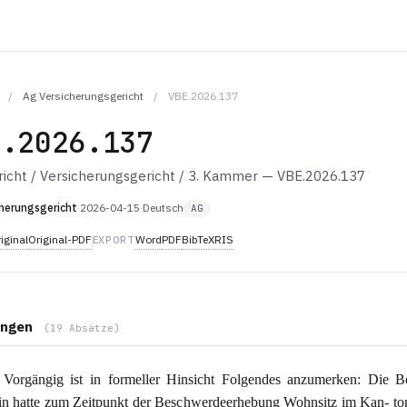
/
Ag Versicherungsgericht
/
VBE.2026.137
E.2026.137
icht / Versicherungsgericht / 3. Kammer — VBE.2026.137
herungsgericht
·
2026-04-15
·
Deutsch
AG
iginal
Original-PDF
Word
PDF
BibTeX
RIS
EXPORT
ngen
(19 Absätze)
Vorgängig ist in formeller Hinsicht Folgendes anzumerken: Die B
in hatte zum Zeitpunkt der Beschwerdeerhebung Wohnsitz im Kan- t