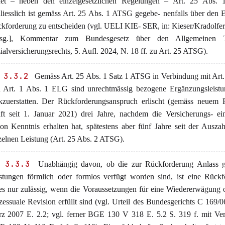
det – neben den einzelgesetzlichen Regelungen – Art. 25 Abs.
liesslich ist gemäss Art. 25 Abs. 1 ATSG gegebe- nenfalls über den E
kforderung zu entscheiden (vgl. UELI KIE- SER, in: Kieser/Kradolfe
rsg.], Kommentar zum Bundesgesetz über den Allgemeinen T
ialversicherungsrechts, 5. Aufl. 2024, N. 18 ff. zu Art. 25 ATSG).
 3.3.2
Gemäss Art. 25 Abs. 1 Satz 1 ATSG in Verbindung mit Art
 Art. 1 Abs. 1 ELG sind unrechtmässig bezogene Ergänzungsleistu
kzuerstatten. Der Rückforderungsanspruch erlischt (gemäss neuem R
ft seit 1. Januar 2021) drei Jahre, nachdem die Versicherungs- ei
on Kenntnis erhalten hat, spätestens aber fünf Jahre seit der Ausza
zelnen Leistung (Art. 25 Abs. 2 ATSG).
 3.3.3
Unabhängig davon, ob die zur Rückforderung Anlass 
stungen förmlich oder formlos verfügt worden sind, ist eine Rückf
es nur zulässig, wenn die Voraussetzungen für eine Wiedererwägung 
zessuale Revision erfüllt sind (vgl. Urteil des Bundesgerichts C 169/
z 2007 E. 2.2; vgl. ferner BGE 130 V 318 E. 5.2 S. 319 f. mit Ver