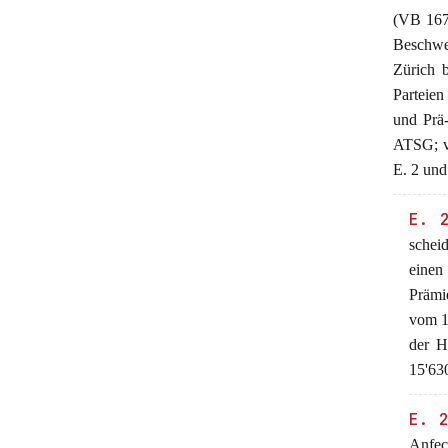
(VB 167)
Beschwer
Zürich 
Parteien
und Prä-
ATSG; v
E. 2 und
E. 
schei
eine
Prämie
vom 1
der H
15'630
E. 
Anfec