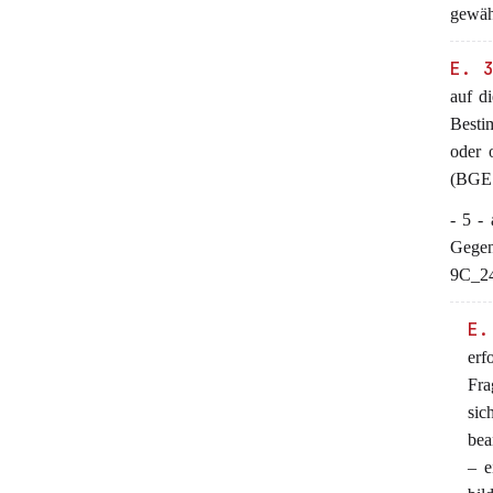
gewäh
E. 
auf d
Bestim
oder 
(BGE 
- 5 -
Gegen
9C_24
E.
erf
Fra
sic
bea
– e