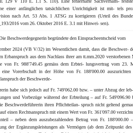
 129 V 110 E. 1.1 S. 110). Eine fehlerhafte Sachverhalts- festste
ne einer anfänglichen tatsächlichen Unrichtigkeit ist mit- tels pro
ision nach Art. 53 Abs. 1 ATSG zu korrigieren (Urteil des Bundes
193/2016 vom 26. Oktober 2016 E. 3.1 mit Hinwei- sen).
ie Beschwerdegegnerin begründete den Einspracheentscheid vom
ember 2024 (VB V/32) im Wesentlichen damit, dass die Beschwer- d
m Erbanspruch aus dem Nachlass ihrer am tt.mm.2020 verstorbenen 
e von Fr. 988'749.45 gemäss dem Erbtei- lungsvertrag vom 23. 
ch eine Vorerbschaft in der Höhe von Fr. 188'000.00 auszurichten 
eilanspruch der Beschwerde-
hrerin habe sich jedoch auf Fr. 749'062.00 bzw. – unter Abzug der leb-
ngen und Vorbezüge während der Erbteilung – auf Fr. 549'096.90 b
e Beschwerdeführerin ihren Pflichtteilan- spruch nicht geltend gema
 auf einen Rechtsanspruch mit einem Wert von Fr. 361'097.00 verzicht
Anteil – neben dem auszubezahlenden Betrag von Fr. 188'000.00 –
ung der Ergänzungsleistungen als Vermögen (ab dem Zeitpunkt des