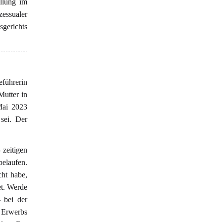
llung im
zessualer
gerichts
eführerin
Mutter in
Mai 2023
sei. Der
 zeitigen
elaufen.
cht habe,
et. Werde
 bei der
 Erwerbs