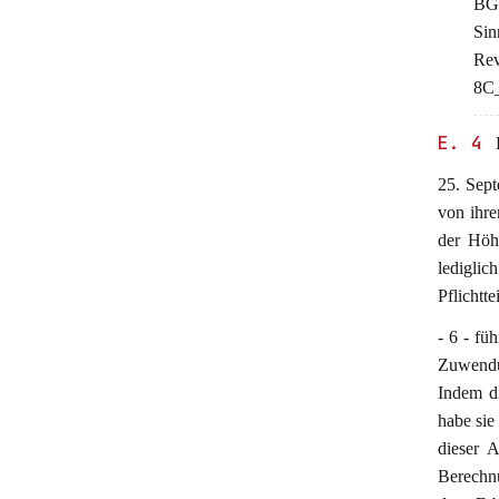
BGE
Sin
Rev
8C_
E. 4
D
25. Sept
von ihre
der Höh
ledigli
Pflichtt
- 6 - fü
Zuwendu
Indem di
habe sie
dieser 
Berechn