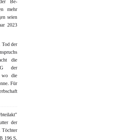
 der Be-
gen mehr
gen seien
uar 2023
n Tod der
anspruchs
acht die
ELG der
, wo die
önne. Für
rbschaft
bteilakt"
tter der
i Töchter
VB 196 S.