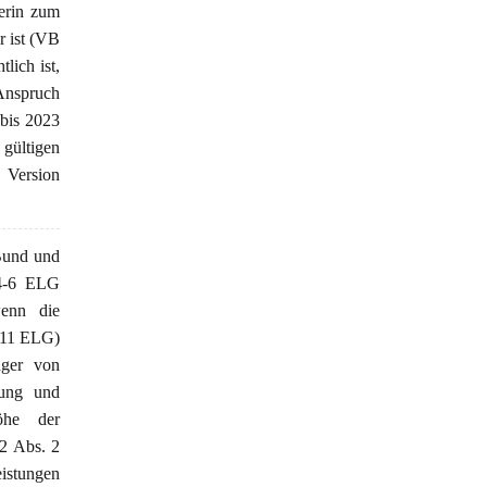
erin zum
r ist (VB
lich ist,
Anspruch
 bis 2023
gültigen
 Version
Bund und
 4-6 ELG
wenn die
 11 ELG)
üger von
tung und
Höhe der
 2 Abs. 2
istungen