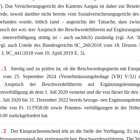
. Das Versicherungsgericht des Kantons Aargau ist daher zur Beurte
de, soweit darüber nicht bereits vom Sozialversicherungsgericht de
befunden wurde, örtlich (und – angesichts der Tatsache, dass zwis
 noch der wei- tere Anspruch der Beschwerdeführerin auf Ergänzungsl
 mienverbilligung strittig ist – auch sachlich) zuständig (vgl. Art. 
gl. auch Urteile des Bundesgerichts 9C_260/2018 vom 18. Dezem- 
 3, 9C_441/2018 vom 10. April 2019 E. 3).
2.1
Streitig und zu prüfen ist, ob die Beschwerdegegnerin mit Einsp
d vom 25. September 2024 (Vernehmlassungsbeilage [VB] V/32) 
n Anspruch der Beschwerdeführerin auf Ergänzungsleistun
nverbilligung ab dem 1. Juli 2020 verneint und die von dieser für den
. Juli 2020 bis 31. Dezember 2022 bereits bezoge- nen Ergänzungsleis
öhe von Fr. 113'958.00 sowie Prämien- verbilligungen in der Höhe
.00 zurückgefordert hat.
2.2
Der Einspracheentscheid tritt an die Stelle der Verfügung. Er ist a
htungsgegenstand des erstinstanzlichen Beschwerdeverfahrens. Die V