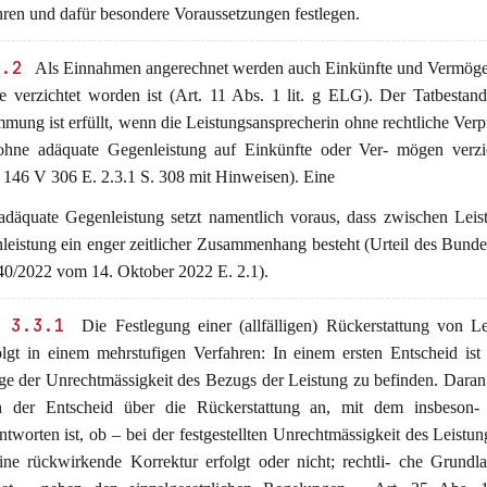
ren und dafür besondere Voraussetzungen festlegen.
3.2
Als Einnahmen angerechnet werden auch Einkünfte und Vermöge
ie verzichtet worden ist (Art. 11 Abs. 1 lit. g ELG). Der Tatbestand
mung ist erfüllt, wenn die Leistungsansprecherin ohne rechtliche Verp
ohne adäquate Gegenleistung auf Einkünfte oder Ver- mögen verzic
146 V 306 E. 2.3.1 S. 308 mit Hinweisen). Eine
 adäquate Gegenleistung setzt namentlich voraus, dass zwischen Lei
leistung ein enger zeitlicher Zusammenhang besteht (Urteil des Bunde
0/2022 vom 14. Oktober 2022 E. 2.1).
 3.3.1
Die Festlegung einer (allfälligen) Rückerstattung von L
olgt in einem mehrstufigen Verfahren: In einem ersten Entscheid ist
ge der Unrechtmässigkeit des Bezugs der Leistung zu befinden. Daran 
h der Entscheid über die Rückerstattung an, mit dem insbeson-
ntworten ist, ob – bei der festgestellten Unrechtmässigkeit des Leistu
ine rückwirkende Korrektur erfolgt oder nicht; rechtli- che Grundl