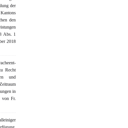
ilung der
s Kantons
chen den
eistungen
58 Abs. 1
ber 2018
racheent-
zu Recht
gen und
 Zeitraum
tungen in
 von Fr.
lleiniger
erfügung,