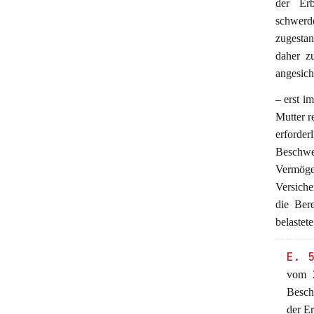
der Erb
schwerd
zugestan
daher z
angesich
– erst i
Mutter r
erforde
Beschw
Vermöge
Versiche
die Ber
belastet
E. 
vom 2
Besch
der E