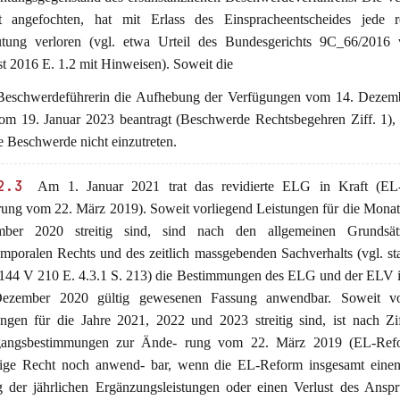
t angefochten, hat mit Erlass des Einspracheentscheides jede re
tung verloren (vgl. etwa Urteil des Bundesgerichts 9C_66/2016
t 2016 E. 1.2 mit Hinweisen). Soweit die
 Beschwerdeführerin die Aufhebung der Verfügungen vom 14. Dezem
om 19. Januar 2023 beantragt (Beschwerde Rechtsbegehren Ziff. 1), 
e Beschwerde nicht einzutreten.
2.3
Am 1. Januar 2021 trat das revidierte ELG in Kraft (EL
ung vom 22. März 2019). Soweit vorliegend Leistungen für die Monate
ber 2020 streitig sind, sind nach den allgemeinen Grundsä
emporalen Rechts und des zeitlich massgebenden Sachverhalts (vgl. stat
44 V 210 E. 4.3.1 S. 213) die Bestimmungen des ELG und der ELV in
ezember 2020 gültig gewesenen Fassung anwendbar. Soweit vo
ungen für die Jahre 2021, 2022 und 2023 streitig sind, ist nach Zi
angsbestimmungen zur Ände- rung vom 22. März 2019 (EL-Ref
rige Recht noch anwend- bar, wenn die EL-Reform insgesamt einen 
g der jährlichen Ergänzungsleistungen oder einen Verlust des Ansp