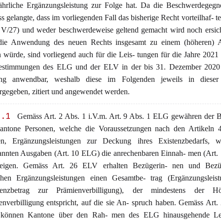
jährliche Ergänzungsleistung zur Folge hat. Da die Beschwerdegegn
s gelangte, dass im vorliegenden Fall das bisherige Recht vorteilhaf- te
 V/27) und weder beschwerdeweise geltend gemacht wird noch ersicht
die Anwendung des neuen Rechts insgesamt zu einem (höheren) 
 würde, sind vorliegend auch für die Leis- tungen für die Jahre 2021
estimmungen des ELG und der ELV in der bis 31. Dezember 2020 
ng anwendbar, weshalb diese im Folgenden jeweils in dieser
rgegeben, zitiert und angewendet werden.
3.1
Gemäss Art. 2 Abs. 1 i.V.m. Art. 9 Abs. 1 ELG gewähren der 
antone Personen, welche die Voraussetzungen nach den Artikeln
len, Ergänzungsleistungen zur Deckung ihres Existenzbedarfs, 
annten Ausgaben (Art. 10 ELG) die anrechenbaren Einnah- men (Art.
teigen. Gemäss Art. 26 ELV erhalten Bezügerin- nen und Bez
ichen Ergänzungsleistungen einen Gesamtbe- trag (Ergänzungsleis
renzbetrag zur Prämienverbilligung), der mindestens der 
enverbilligung entspricht, auf die sie An- spruch haben. Gemäss Art.
önnen Kantone über den Rah- men des ELG hinausgehende Le