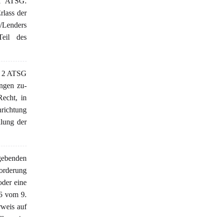
 1 ATSG.
rlass der
r/Lenders
eil des
. 2 ATSG
ngen zu-
echt, in
nrichtung
hlung der
gebenden
orderung
oder eine
06 vom 9.
weis auf