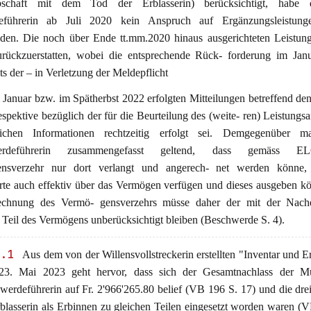
schaft mit dem Tod der Erblasserin) berücksichtigt, habe
eführerin ab Juli 2020 kein Anspruch auf Ergänzungsleistun
den. Die noch über Ende tt.mm.2020 hinaus ausgerichteten Leistun
urückzuerstatten, wobei die entsprechende Rück- forderung im Jan
ts der – in Verletzung der Meldepflicht
m Januar bzw. im Spätherbst 2022 erfolgten Mitteilungen betreffend de
espektive bezüglich der für die Beurteilung des (weite- ren) Leistungs
rlichen Informationen rechtzeitig erfolgt sei. Demgegenüber m
erdeführerin zusammengefasst geltend, dass gemäss 
nsverzehr nur dort verlangt und angerech- net werden könne
rte auch effektiv über das Vermögen verfügen und dieses ausgeben k
echnung des Vermö- gensverzehrs müsse daher der mit der Nache
e Teil des Vermögens unberücksichtigt bleiben (Beschwerde S. 4).
5.1
Aus dem von der Willensvollstreckerin erstellten "Inventar und Er
3. Mai 2023 geht hervor, dass sich der Gesamtnachlass der Mu
werdeführerin auf Fr. 2'966'265.80 belief (VB 196 S. 17) und die dre
rblasserin als Erbinnen zu gleichen Teilen eingesetzt worden waren (