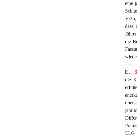
eine 
Schlus
V/26,
dass 
führen
die B
Fassu
wiede
E. 
die K
erfül
anerk
übers
jährl
Diffe
Prämi
ELG k