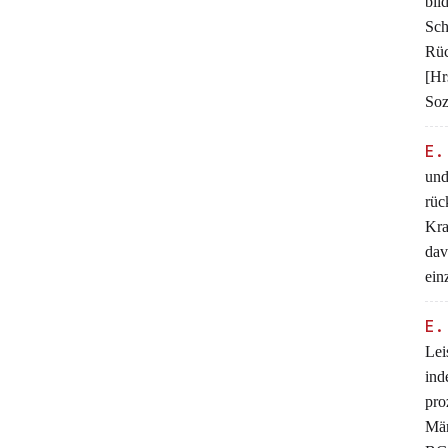
bil
Sch
Rüc
[H
Soz
E.
und
rüc
Kra
dav
ein
E.
Lei
ind
pro
Mär