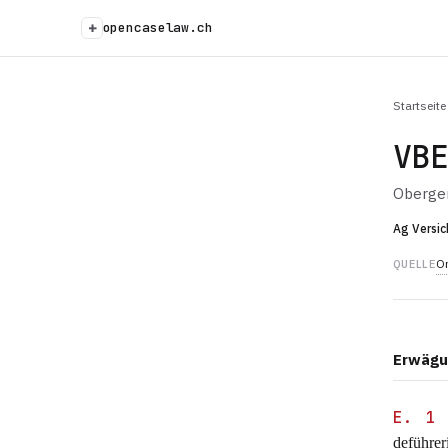
+
opencaselaw.ch
Startseite
VB
Oberger
Ag Versic
Or
QUELLE
Erwägu
E. 1
deführer