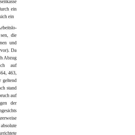
senkasse
durch ein
ich ein
beitslo-
 sen, die
hnen und
rvor). Da
ach Abzug
uch auf
464, 463,
 geltend
ach stand
pruch auf
ngen der
ngesichts
arerweise
 absolute
ichtete