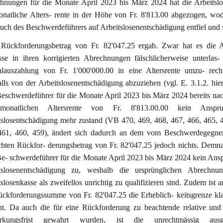
hnungen für die Monate April 2023 bis März 2024 hat die Arbeitslo
onatliche Alters- rente in der Höhe von Fr. 8'813.00 abgezogen, wo
uch des Beschwerdeführers auf Arbeitslosenentschädigung entfiel und s
 Rückforderungsbetrag von Fr. 82'047.25 ergab. Zwar hat es die Ar
sse in ihren korrigierten Abrechnungen fälschlicherweise unterlas-
alauszahlung von Fr. 1'000'000.00 in eine Altersrente umzu- rec
lls von der Arbeitslosenentschädigung abzuziehen (vgl. E. 3.1.2. hie
eschwerdeführer für die Monate April 2023 bis März 2024 bereits n
monatlichen Altersrente von Fr. 8'813.00.00 kein Anspr
tslosentschädigung mehr zustand (VB 470, 469, 468, 467, 466, 465, 
461, 460, 459), ändert sich dadurch an dem vom Beschwerdegegner
hten Rückfor- derungsbetrag von Fr. 82'047.25 jedoch nichts. Demn
e- schwerdeführer für die Monate April 2023 bis März 2024 kein Ans
tslosenentschädigung zu, weshalb die ursprünglichen Abrechnu
slosenkasse als zweifellos unrichtig zu qualifizieren sind. Zudem ist a
ückforderungssumme von Fr. 82'047.25 die Erheblich- keitsgrenze kl
cht. Da auch die für eine Rückforderung zu beachtende relative und
irkungsfrist gewahrt wurden, ist die unrechtmässig ausger