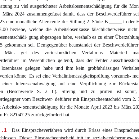
attung zu viel ausgerichteter Arbeitslosenentschädigung für die Mon
s März 2024 zusammengefasst damit, dass der Beschwerdeführer sei
23 eine monatliche Altersrente der Stiftung 2. Säule B._____ in der
3.00 beziehe, welche die Arbeitslosenkasse fälschlicherweise nich
osenentschädi- gung abgezogen habe, weshalb es zu einer Überzahlun
25 gekommen sei. Demgegenüber beanstandet der Beschwerdeführer
le Män- gel des vorinstanzlichen Verfahrens. Materiell ma
deführer im Wesentlichen geltend, dass der Fehler ausschliesslic
- losenkasse gelegen habe und ihm kein grobfahrlässiges Verhalte
erden könne. Es sei eine Verhältnismässigkeitsprüfung vorzuneh- m
einer Interessenabwägung auf eine Verpflichtung zur Rückersta
ten (Beschwerde S. 2 f.). Streitig und zu prüfen ist somit
rdegegner vom Beschwer- deführer mit Einspracheentscheid vom 2. J
 Arbeitslo- senentschädigung für die Monate April 2023 bis März 20
 Fr. 82'047.25 zurückgefordert hat.
2.1
Das Einspracheverfahren wird durch Erlass eines Einspracheen
hlossen. Dieser Einspracheentscheid tritt im sozialversicherungs- re