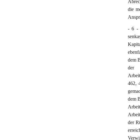
Abrec
die m
Anspr
- 6 -
senka
Kapit
ebenfa
dem B
der 
Arbei
462, 
gemac
dem B
Arbei
Arbeit
der R
errei
Verw