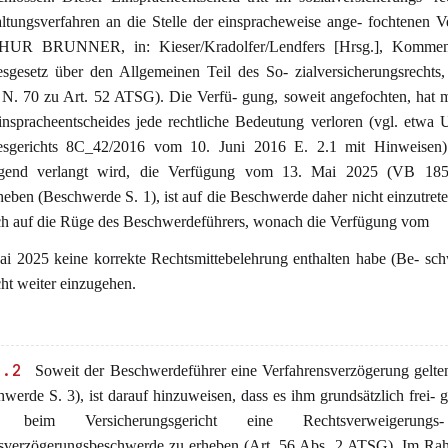
ltungsverfahren an die Stelle der einspracheweise ange- fochtenen 
UR BRUNNER, in: Kieser/Kradolfer/Lendfers [Hrsg.], Komme
sgesetz über den Allgemeinen Teil des So- zialversicherungsrechts,
 N. 70 zu Art. 52 ATSG). Die Verfü- gung, soweit angefochten, hat m
inspracheentscheides jede rechtliche Bedeutung verloren (vgl. etwa U
sgerichts 8C_42/2016 vom 10. Juni 2016 E. 2.1 mit Hinweisen)
egend verlangt wird, die Verfügung vom 13. Mai 2025 (VB 185 
eben (Beschwerde S. 1), ist auf die Beschwerde daher nicht einzutret
uch auf die Rüge des Beschwerdeführers, wonach die Verfügung vom
ai 2025 keine korrekte Rechtsmittebelehrung enthalten habe (Be- sc
cht weiter einzugehen.
2.2
Soweit der Beschwerdeführer eine Verfahrensverzögerung gelte
werde S. 3), ist darauf hinzuweisen, dass es ihm grundsätzlich frei- 
e, beim Versicherungsgericht eine Rechtsverweigerung
sverzögerungsbeschwerde zu erheben (Art. 56 Abs. 2 ATSG). Im Ra