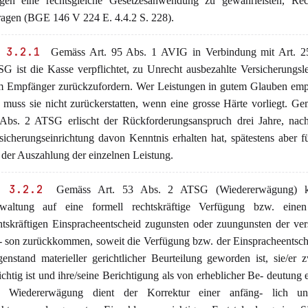
gen eine rechtsgleiche Gesetzesanwendung zu gewährleisten, Re
ragen (BGE 146 V 224 E. 4.4.2 S. 228).
 3.2.1
Gemäss Art. 95 Abs. 1 AVIG in Verbindung mit Art. 2
G ist die Kasse verpflichtet, zu Unrecht ausbezahlte Versicherungsl
 Empfänger zurückzufordern. Wer Leistungen in gutem Glauben emp
, muss sie nicht zurückerstatten, wenn eine grosse Härte vorliegt. Ge
Abs. 2 ATSG erlischt der Rückforderungsanspruch drei Jahre, nac
sicherungseinrichtung davon Kenntnis erhalten hat, spätestens aber f
t der Auszahlung der einzelnen Leistung.
 3.2.2
Gemäss Art. 53 Abs. 2 ATSG (Wiedererwägung) k
waltung auf eine formell rechtskräftige Verfügung bzw. einen
htskräftigen Einspracheentscheid zugunsten oder zuungunsten der ver
- son zurückkommen, soweit die Verfügung bzw. der Einspracheentsch
enstand materieller gerichtlicher Beurteilung geworden ist, sie/er z
ichtig ist und ihre/seine Berichtigung als von erheblicher Be- deutung e
 Wiedererwägung dient der Korrektur einer anfäng- lich unr