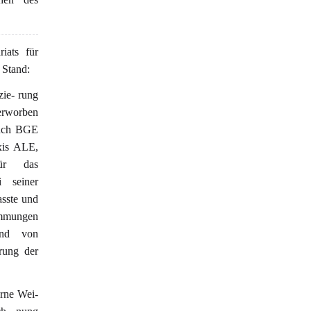
iats für
 Stand:
zie- rung
 erworben
auch BGE
xis ALE,
ür das
i seiner
asste und
immungen
und von
rung der
erne Wei-