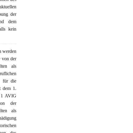
ktuellen
bung der
und dem
lls kein
n werden
e von der
lten als
ruflichen
 für die
t dem 1.
. 1 AVIG
von der
lten als
chädigung
orischen
chen des