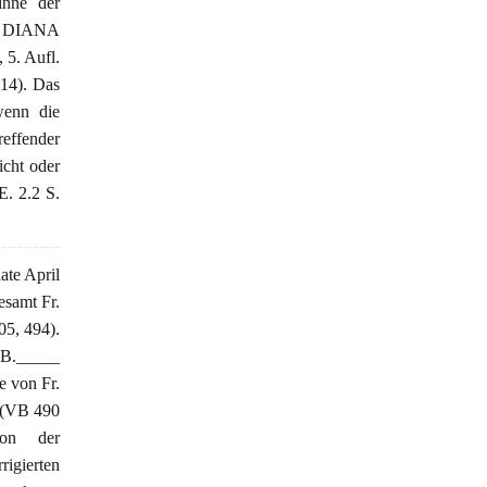
inne der
ch DIANA
5. Aufl.
14). Das
 wenn die
effender
cht oder
. 2.2 S.
ate April
esamt Fr.
05, 494).
 B._____
e von Fr.
u (VB 490
von der
rigierten