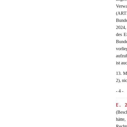
Verwa
(ARTH
Bunde
2024,
des E
Bunde
vorli
aufzuh
ist a
13. M
2), ni
- 4 -
E. 
(Besch
hätt
Recht