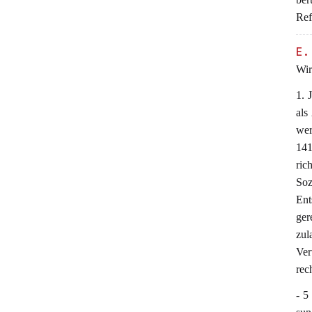
Ref
E.
Wir
1. 
als
wer
141
ri
Soz
Ent
ger
zu
Ver
rec
- 5