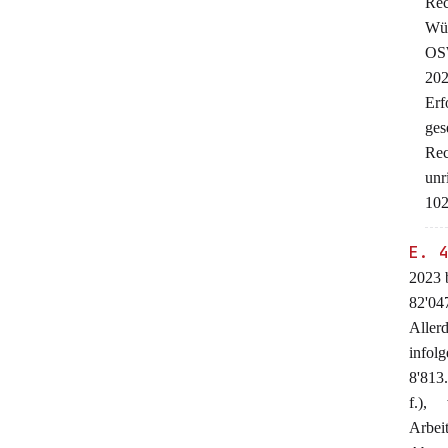
Rec
Wür
OSW
202
Erf
ges
Rec
unr
102 
E. 
2023 
82'047
Aller
infolg
8'813
f.),
Arbei