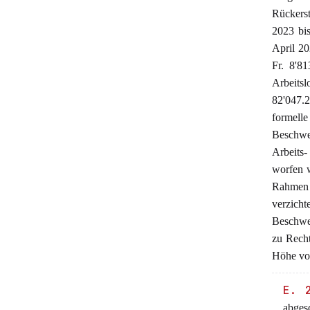
Rückerst
2023 bi
April 20
Fr. 8'81
Arbeitsl
82'047.
formel
Beschwer
Arbeits
worfen w
Rahmen 
verzich
Beschwe
zu Recht
Höhe von
E. 
abgesc