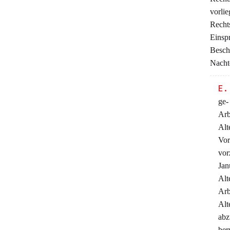
vorli
Recht
Eins
Besch
Nachte
E.
ge-
Ar
Alt
Vor
vor
Jan
Al
Ar
Alt
abz
ber