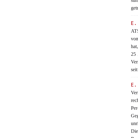
sun
get
E.
ATS
vom
hat
25 
Ver
sei
E.
Ver
rec
Per
Geg
unr
Die