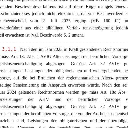
egenden Beschwerdeverfahrens ist auf diese Rüge mangels eines a
sschutzinteresses jedoch nicht einzutreten, da vor Beschwerdeerhe
pracheentscheid vom 2. Juli 2025 erging (VB 160 ff.) 
werdeführer aus einer allfälligen Verfah- rensverzögerung jedenfa
il erwachsen ist (vgl. Beschwerde S. 2 unten).
 3.1.1
Nach den im Jahr 2023 in Kraft gestandenen Rechtsnorme
 mäss Art. 18c Abs. 1 AVIG Altersleistungen der beruflichen Vorsorg
beitslosenentschädigung abgezogen. Gemäss Art. 32 AVIV ge
ersleistungen Leistungen der obligatorischen und weitergehenden be
sorge, auf die bei Erreichen der reglementarischen Alters- grenze
zeitige Pensionierung ein Anspruch erworben wurde. Nach den sei
uar 2024 geltenden Rechtsnormen werden ge- mäss Art. 18c Abs
tersleistungen der AHV und der beruflichen Vorsorge 
beitslosenentschädigung abgezogen. Gemäss Art. 32 AVIV ge
ersleistungen der beruflichen Vorsorge, die von der Ar- beitslosenents
uziehen sind, Leistungen der obligatorischen und der überobligat
uflichen Vorsorge, die der versicherten Per- son vor Errei