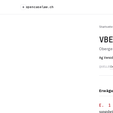
+
opencaselaw.ch
Startseite
VB
Oberger
Ag Versic
Or
QUELLE
Erwägu
E. 1
sungsbe