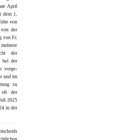
ate April
t dem 1.
 Höhe von
t von der
g von Fr.
 mehrere
cht der
h bei der
n vorge-
en und im
ttung zu
, ob der
uli 2025
24 in der
tscheids
chtlichen