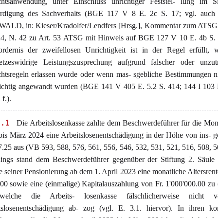
htsanwendung, unter Einschluss unrichtiger Feststel- lung im S
digung des Sachverhalts (BGE 117 V 8 E. 2c S. 17; vgl. au
ALD, in: Kieser/Kradolfer/Lendfers [Hrsg.], Kommentar zum ATSG, 
4, N. 42 zu Art. 53 ATSG mit Hinweis auf BGE 127 V 10 E. 4b S. 
ordernis der zweifellosen Unrichtigkeit ist in der Regel erfüllt,
etzeswidrige Leistungszusprechung aufgrund falscher oder unzutr
htsregeln erlassen wurde oder wenn mas- sgebliche Bestimmungen ni
ichtig angewandt wurden (BGE 141 V 405 E. 5.2 S. 414; 144 I 103 E
f.).
4.1
Die Arbeitslosenkasse zahlte dem Beschwerdeführer für die Mon
bis März 2024 eine Arbeitslosenentschädigung in der Höhe von ins- g
.25 aus (VB 593, 588, 576, 561, 556, 546, 532, 531, 521, 516, 508, 5
dings stand dem Beschwerdeführer gegenüber der Stiftung 2. Säule
e seiner Pensionierung ab dem 1. April 2023 eine monatliche Altersrent
.00 sowie eine (einmalige) Kapitalauszahlung von Fr. 1'000'000.00 z
 welche die Arbeits- losenkasse fälschlicherweise nicht 
tslosenentschädigung ab- zog (vgl. E. 3.1. hiervor). In ihren kor