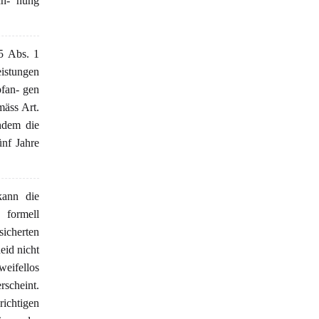
ch- nung
5 Abs. 1
eistungen
fan- gen
mäss Art.
hdem die
ünf Jahre
ann die
 formell
sicherten
eid nicht
weifellos
rscheint.
ichtigen