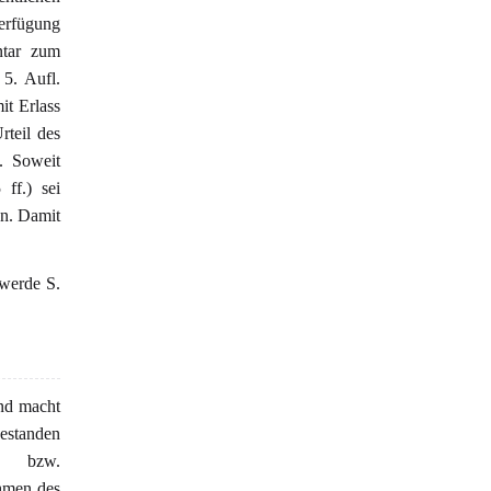
Verfügung
ntar zum
 5. Aufl.
it Erlass
rteil des
. Soweit
ff.) sei
en. Damit
hwerde S.
nd macht
gestanden
s- bzw.
hmen des