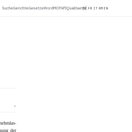
Suche
Gerichte
Gesetze
Word
MCP
API
Qualitaet
DE
FR
IT
RM
EN
nehmlas-
nung der