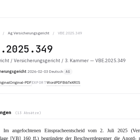
/
Ag Versicherungsgericht
/
VBE.2025.349
E.2025.349
icht / Versicherungsgericht / 3. Kammer — VBE.2025.349
herungsgericht
·
2026-02-03
·
Deutsch
AG
iginal
Original-PDF
Word
PDF
BibTeX
RIS
EXPORT
ngen
(13 Absätze)
Im angefochtenen Einspracheentscheid vom 2. Juli 2025 (Ver
ilage [VB] 160 ff.) begründete der Beschwerdegegner die Anord- 