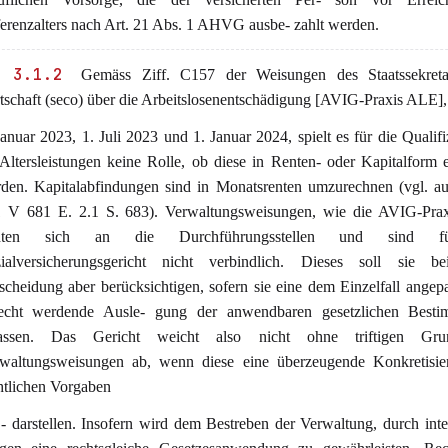
erenzalters nach Art. 21 Abs. 1 AHVG ausbe- zahlt werden.
 3.1.2
Gemäss Ziff. C157 der Weisungen des Staatssekretar
tschaft (seco) über die Arbeitslosenentschädigung [AVIG-Praxis ALE],
Januar 2023, 1. Juli 2023 und 1. Januar 2024, spielt es für die Qualifi
 Altersleistungen keine Rolle, ob diese in Renten- oder Kapitalform
den. Kapitalabfindungen sind in Monatsrenten umzurechnen (vgl. 
 V 681 E. 2.1 S. 683). Verwaltungsweisungen, wie die AVIG-Pra
chten sich an die Durchführungsstellen und sind f
ialversicherungsgericht nicht verbindlich. Dieses soll sie be
scheidung aber berücksichtigen, sofern sie eine dem Einzelfall angep
echt werdende Ausle- gung der anwendbaren gesetzlichen Best
lassen. Das Gericht weicht also nicht ohne triftigen Gr
waltungsweisungen ab, wenn diese eine überzeugende Konkretisie
htlichen Vorgaben
 - darstellen. Insofern wird dem Bestreben der Verwaltung, durch int