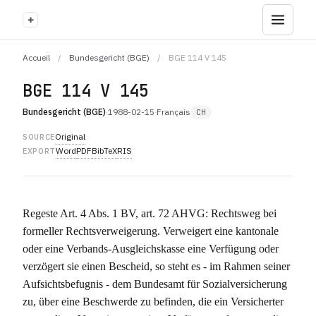
+
Accueil
/
Bundesgericht (BGE)
/
BGE 114 V 145
BGE 114 V 145
Bundesgericht (BGE)
·
1988-02-15
·
Français
CH
Original
SOURCE
Word
PDF
BibTeX
RIS
EXPORT
Regeste Art. 4 Abs. 1 BV, art. 72 AHVG: Rechtsweg bei
formeller Rechtsverweigerung. Verweigert eine kantonale
oder eine Verbands-Ausgleichskasse eine Verfügung oder
verzögert sie einen Bescheid, so steht es - im Rahmen seiner
Aufsichtsbefugnis - dem Bundesamt für Sozialversicherung
zu, über eine Beschwerde zu befinden, die ein Versicherter