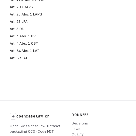
Art. 203 RAVS
Art. 23 Abs. 1 LAPG
Art. 25 LFA
Art. 3 PA
Art. 4 Abs. 1 BV
Art. 4 Abs. 1 CST
Art. 64 Abs. 1 LAI
Art. 69 LAI
DONNEES
+
opencaselaw.ch
Decisions
Open Swiss case law. Dataset
Laws
packaging CC0 · Code MIT.
Quality