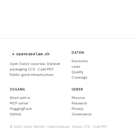
DATEN
+
opencaselaw.ch
Decisions
Open Swiss case law. Dataset
Laws
packaging CC0 · Code MIT.
Quality
Public-good infrastructure.
Coverage
ZUGANG
UEBER
Word add-in
Mission
MCP server
Research
HuggingFace
Privacy
GitHub
Governance
© 2026 Jonas Hertner / OpenCaseLaw · Corpus CC0 · Code MIT