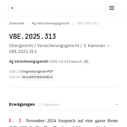
+
Startseite
/
Ag Versicherungsgericht
/
VBE.2025.313
VBE.2025.313
Obergericht / Versicherungsgericht / 3. Kammer —
VBE.2025.313
Ag Versicherungsgericht
·
2025-12-12
·
Deutsch
AG
Original
Original-PDF
QUELLE
Word
PDF
BibTeX
RIS
EXPORT
Erwägungen
(7 Absätze)
E. 1
November 2024 Anspruch auf eine ganze Rente