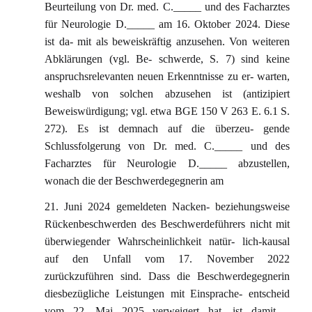
Beurteilung von Dr. med. C._____ und des Facharztes
für Neurologie D._____ am 16. Oktober 2024. Diese
ist da- mit als beweiskräftig anzusehen. Von weiteren
Abklärungen (vgl. Be- schwerde, S. 7) sind keine
anspruchsrelevanten neuen Erkenntnisse zu er- warten,
weshalb von solchen abzusehen ist (antizipiert
Beweiswürdigung; vgl. etwa BGE 150 V 263 E. 6.1 S.
272). Es ist demnach auf die überzeu- gende
Schlussfolgerung von Dr. med. C._____ und des
Facharztes für Neurologie D._____ abzustellen,
wonach die der Beschwerdegegnerin am
21. Juni 2024 gemeldeten Nacken- beziehungsweise
Rückenbeschwerden des Beschwerdeführers nicht mit
überwiegender Wahrscheinlichkeit natür- lich-kausal
auf den Unfall vom 17. November 2022
zurückzuführen sind. Dass die Beschwerdegegnerin
diesbezügliche Leistungen mit Einsprache- entscheid
vom 22. Mai 2025 verweigert hat, ist damit –