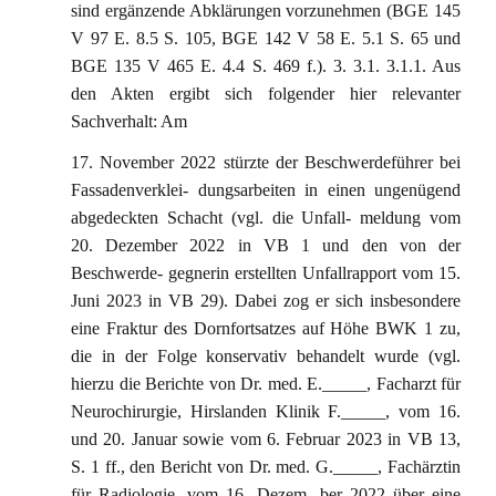
sind ergänzende Abklärungen vorzunehmen (BGE 145
V 97 E. 8.5 S. 105, BGE 142 V 58 E. 5.1 S. 65 und
BGE 135 V 465 E. 4.4 S. 469 f.). 3. 3.1. 3.1.1. Aus
den Akten ergibt sich folgender hier relevanter
Sachverhalt: Am
17. November 2022 stürzte der Beschwerdeführer bei
Fassadenverklei- dungsarbeiten in einen ungenügend
abgedeckten Schacht (vgl. die Unfall- meldung vom
20. Dezember 2022 in VB 1 und den von der
Beschwerde- gegnerin erstellten Unfallrapport vom 15.
Juni 2023 in VB 29). Dabei zog er sich insbesondere
eine Fraktur des Dornfortsatzes auf Höhe BWK 1 zu,
die in der Folge konservativ behandelt wurde (vgl.
hierzu die Berichte von Dr. med. E._____, Facharzt für
Neurochirurgie, Hirslanden Klinik F._____, vom 16.
und 20. Januar sowie vom 6. Februar 2023 in VB 13,
S. 1 ff., den Bericht von Dr. med. G._____, Fachärztin
für Radiologie, vom 16. Dezem- ber 2022 über eine