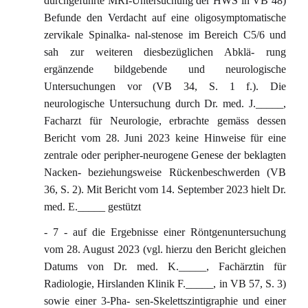
durchgeführte MRI-Untersuchung der HWS in VB 48)
Befunde den Verdacht auf eine oligosymptomatische
zervikale Spinalka- nal-stenose im Bereich C5/6 und
sah zur weiteren diesbezüglichen Abklä- rung
ergänzende bildgebende und neurologische
Untersuchungen vor (VB 34, S. 1 f.). Die
neurologische Untersuchung durch Dr. med. J._____,
Facharzt für Neurologie, erbrachte gemäss dessen
Bericht vom 28. Juni 2023 keine Hinweise für eine
zentrale oder peripher-neurogene Genese der beklagten
Nacken- beziehungsweise Rückenbeschwerden (VB
36, S. 2). Mit Bericht vom 14. September 2023 hielt Dr.
med. E._____ gestützt
- 7 - auf die Ergebnisse einer Röntgenuntersuchung
vom 28. August 2023 (vgl. hierzu den Bericht gleichen
Datums von Dr. med. K._____, Fachärztin für
Radiologie, Hirslanden Klinik F._____, in VB 57, S. 3)
sowie einer 3-Pha- sen-Skelettszintigraphie und einer