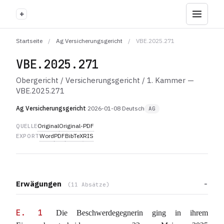
+
Startseite
/
Ag Versicherungsgericht
/
VBE.2025.271
VBE.2025.271
Obergericht / Versicherungsgericht / 1. Kammer —
VBE.2025.271
Ag Versicherungsgericht
·
2026-01-08
·
Deutsch
AG
Original
Original-PDF
QUELLE
Word
PDF
BibTeX
RIS
EXPORT
Erwägungen
(11 Absätze)
E. 1
Die Beschwerdegegnerin ging in ihrem