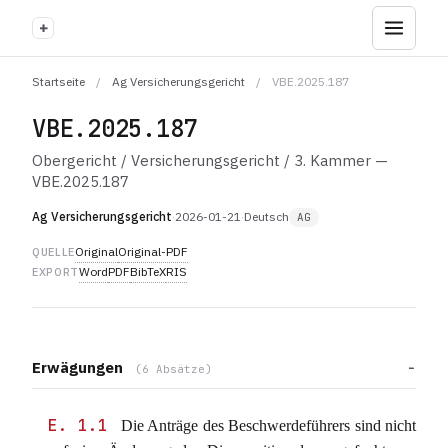
+
Startseite
/
Ag Versicherungsgericht
/
VBE.2025.187
VBE.2025.187
Obergericht / Versicherungsgericht / 3. Kammer —
VBE.2025.187
Ag Versicherungsgericht
·
2026-01-21
·
Deutsch
AG
Original
Original-PDF
QUELLE
Word
PDF
BibTeX
RIS
EXPORT
Erwägungen
(6 Absätze)
E. 1.1
Die Anträge des Beschwerdeführers sind nicht