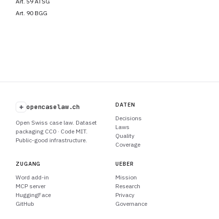
Art. 59 ATSG
Art. 90 BGG
DATEN
+
opencaselaw.ch
Decisions
Open Swiss case law. Dataset
Laws
packaging CC0 · Code MIT.
Quality
Public-good infrastructure.
Coverage
ZUGANG
UEBER
Word add-in
Mission
MCP server
Research
HuggingFace
Privacy
GitHub
Governance