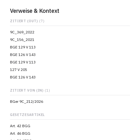
Verweise & Kontext
ZITIERT (OUT)
(7)
9C_369_2022
9C_156_2021
BGE 129 V 113
BGE 126 V 143
BGE 129 V 113
127 V 205
BGE 126 V 143
ZITIERT VON (IN)
(1)
BGer 9C_212/2026
GESETZESARTIKEL
Art. 42 BGG
Art. 46 BGG