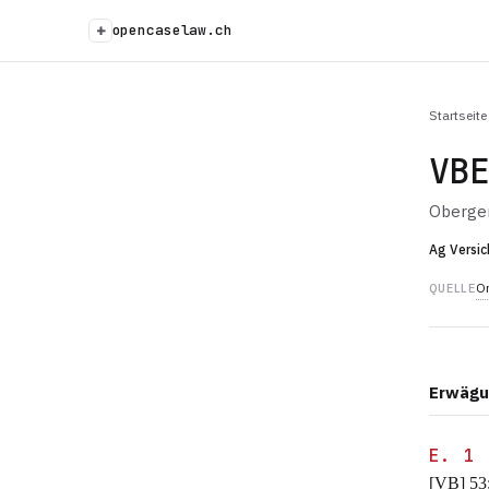
+
opencaselaw.ch
Startseite
VB
Oberger
Ag Versic
Or
QUELLE
Erwägu
E. 1
[VB] 53;