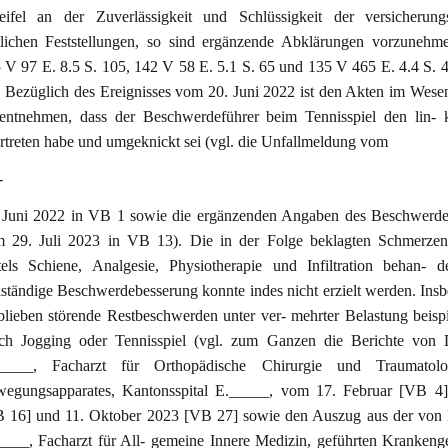
ifel an der Zuverlässigkeit und Schlüssigkeit der versicherungs
tlichen Feststellungen, so sind ergänzende Abklärungen vorzuneh
 V 97 E. 8.5 S. 105, 142 V 58 E. 5.1 S. 65 und 135 V 465 E. 4.4 S. 46
. Bezüglich des Ereignisses vom 20. Juni 2022 ist den Akten im Wesen
entnehmen, dass der Beschwerdeführer beim Tennisspiel den lin- 
rtreten habe und umgeknickt sei (vgl. die Unfallmeldung vom
-
 Juni 2022 in VB 1 sowie die ergänzenden Angaben des Beschwerde-
 29. Juli 2023 in VB 13). Die in der Folge beklagten Schmerze
tels Schiene, Analgesie, Physiotherapie und Infiltration behan- d
lständige Beschwerdebesserung konnte indes nicht erzielt werden. Ins
blieben störende Restbeschwerden unter ver- mehrter Belastung beisp
ch Jogging oder Tennisspiel (vgl. zum Ganzen die Berichte von 
_____, Facharzt für Orthopädische Chirurgie und Traumatol
egungsapparates, Kantonsspital E._____, vom 17. Februar [VB 4]
 16] und 11. Oktober 2023 [VB 27] sowie den Auszug aus der von 
____, Facharzt für All- gemeine Innere Medizin, geführten Krankeng