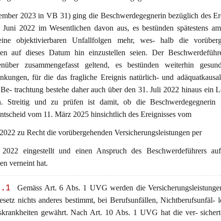
mber 2023 in VB 31) ging die Beschwerdegegnerin bezüglich des Er
 Juni 2022 im Wesentlichen davon aus, es bestünden spätestens am 
ine objektivierbaren Unfallfolgen mehr, wes- halb die vorüber
gen auf dieses Datum hin einzustellen seien. Der Beschwerdeführ
nüber zusammengefasst geltend, es bestünden weiterhin gesundh
nkungen, für die das fragliche Ereignis natürlich- und adäquatkausal
r Be- trachtung bestehe daher auch über den 31. Juli 2022 hinaus ein L
h. Streitig und zu prüfen ist damit, ob die Beschwerdegegnerin 
ntscheid vom 11. März 2025 hinsichtlich des Ereignisses vom
 2022 zu Recht die vorübergehenden Versicherungsleistungen per
i 2022 eingestellt und einen Anspruch des Beschwerdeführers auf
en verneint hat.
2.1
Gemäss Art. 6 Abs. 1 UVG werden die Versicherungsleistungen
setz nichts anderes bestimmt, bei Berufsunfällen, Nichtberufsunfäl- 
skrankheiten gewährt. Nach Art. 10 Abs. 1 UVG hat die ver- sicher