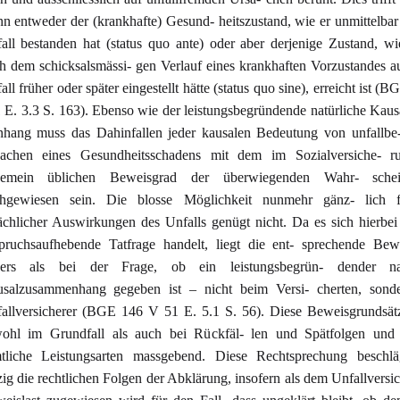
n entweder der (krankhafte) Gesund- heitszustand, wie er unmittelba
all bestanden hat (status quo ante) oder aber derjenige Zustand, wi
h dem schicksalsmässi- gen Verlauf eines krankhaften Vorzustandes 
all früher oder später eingestellt hätte (status quo sine), erreicht ist 
 E. 3.3 S. 163). Ebenso wie der leistungsbegründende natürliche Kau
hang muss das Dahinfallen jeder kausalen Bedeutung von unfallbe-
achen eines Gesundheitsschadens mit dem im Sozialversiche- ru
gemein üblichen Beweisgrad der überwiegenden Wahr- schein
hgewiesen sein. Die blosse Möglichkeit nunmehr gänz- lich f
ächlicher Auswirkungen des Unfalls genügt nicht. Da es sich hierbe
pruchsaufhebende Tatfrage handelt, liegt die ent- sprechende Bewe
ers als bei der Frage, ob ein leistungsbegrün- dender nat
salzusammenhang gegeben ist – nicht beim Versi- cherten, sond
allversicherer (BGE 146 V 51 E. 5.1 S. 56). Diese Beweisgrundsätz
ohl im Grundfall als auch bei Rückfäl- len und Spätfolgen und 
tliche Leistungsarten massgebend. Diese Rechtsprechung beschlä
zig die rechtlichen Folgen der Abklärung, insofern als dem Unfallversic