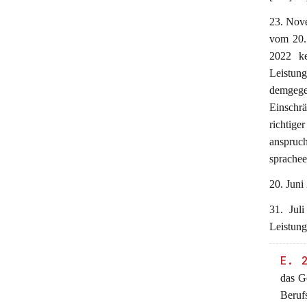
23. Nove
vom 20.
2022 ke
Leistun
demgege
Einschrä
richtige
anspruc
sprachee
20. Juni
31. Jul
Leistung
E. 
das Ge
Beruf