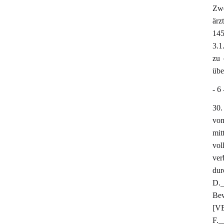
Zwe
ärz
145
3.1
zu 
übe
- 6 
30.
vom
mit
vol
ver
dur
D.
Bew
[VB
F._