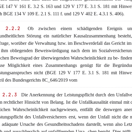
E 147 V 161 E. 3.2 S. 163 und 129 V 177 E. 3.1 S. 181 mit Hinweis
h BGE 134 V 109 E. 2.1 S. 111 f. und 129 V 402 E. 4.3.1 S. 406).
 2.2.2
Ob zwischen einem schädigenden Ereignis un
undheitlichen Störung ein natürlicher Kausalzusammenhang besteht,
frage, worüber die Verwaltung bzw. im Beschwerdefall das Gericht 
 ihm obliegenden Beweiswürdigung nach dem im Sozialversicherung
ichen Beweisgrad der überwiegenden Wahrscheinlichkeit zu be- finden
sse Möglichkeit eines Zusammenhangs genügt für die Begründu
stungsanspruches nicht (BGE 129 V 177 E. 3.1 S. 181 mit Hinwe
eil des Bundesgerichts 8C_646/2019 vom
 2.2.3
Die Anerkennung der Leistungspflicht durch den Unfallve
 in rechtlicher Hinsicht von Belang. Ist die Unfallkausalität einmal mit 
lichen Wahrscheinlichkeit nachgewiesen, entfällt die deswegen ane
stungspflicht des Unfallversicherers erst, wenn der Unfall nicht die n
 adäquate Ursache des Gesundheitsschadens darstellt, wenn also Letz
h und ausschliesslich auf unfallfremden Ursa- chen beruht. Dies trifft