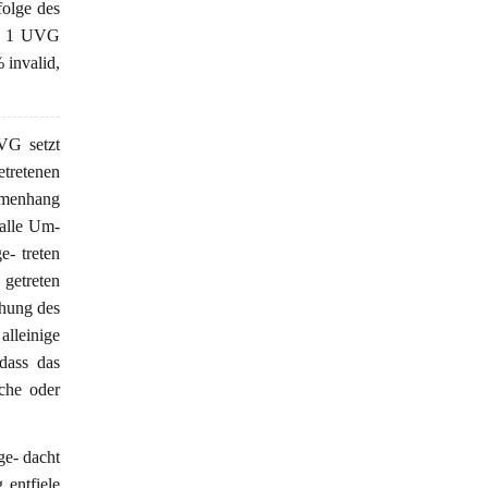
folge des
bs. 1 UVG
 invalid,
VG setzt
tretenen
mmenhang
alle Um-
e- treten
 getreten
ahung des
alleinige
 dass das
che oder
ge- dacht
 entfiele