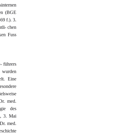
internen
men (BGE
9 f.). 3.
tli- chen
ken Fuss
 führers
n wurden
elt. Eine
besondere
ielsweise
Dr. med.
ogie des
, 3. Mai
Dr. med.
eschichte