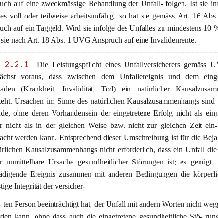
uch auf eine zweckmässige Behandlung der Unfall- folgen. Ist sie in
les voll oder teilweise arbeitsunfähig, so hat sie gemäss Art. 16 A
ch auf ein Taggeld. Wird sie infolge des Unfalles zu mindestens 10 %
 sie nach Art. 18 Abs. 1 UVG Anspruch auf eine Invalidenrente.
 2.2.1
Die Leistungspflicht eines Unfallversicherers gemäss U
ächst voraus, dass zwischen dem Unfallereignis und dem einge
aden (Krankheit, Invalidität, Tod) ein natürlicher Kausalzusa
teht. Ursachen im Sinne des natürlichen Kausalzusammenhangs sind 
nde, ohne deren Vorhandensein der eingetretene Erfolg nicht als eing
r nicht als in der gleichen Weise bzw. nicht zur gleichen Zeit ein-
acht werden kann. Entsprechend dieser Umschreibung ist für die Bej
ürlichen Kausalzusammenhangs nicht erforderlich, dass ein Unfall die 
r unmittelbare Ursache gesundheitlicher Störungen ist; es genügt,
ädigende Ereignis zusammen mit anderen Bedingungen die körperli
tige Integrität der versicher-
 - ten Person beeinträchtigt hat, der Unfall mit andern Worten nicht weg
den kann, ohne dass auch die eingetretene gesundheitliche Stö- rung