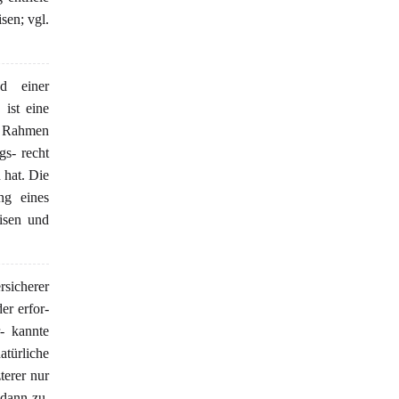
en; vgl.
d einer
 ist eine
im Rahmen
s- recht
 hat. Die
ng eines
isen und
rsicherer
der erfor-
r- kannte
atürliche
terer nur
 dann zu,