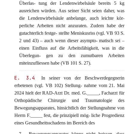
Überlas- tung der Lendenwirbelsäule bereits 5 kg
ausreichen würden. Aus seiner Sicht seien daher, was
die Lendenwirbelsäule anbelange, auch leichte kör-
perliche Arbeiten nicht anzuraten. Zudem habe der
gutachterlich festge- stellte Meniskusriss (vgl. VB 93 S.
2 und 43) – auch wenn dieser asympto- matisch sei –
einen Einfluss auf die Arbeitsfähigkeit, was in die
Überlegun- gen zu den zumutbaren Arbeiten
miteinzufliessen habe (VB 101 S. 27).
E. 3.4
In seiner von der Beschwerdegegnerin
erbetenen (vgl. VB 102) Stellung- nahme vom 21. Mai
2024 hielt der RAD-Arzt Dr. med. G._____, Facharzt für
Orthopädische Chirurgie und Traumatologie des
Bewegungsapparates, hinsichtlich der Stellungnahme von
Herrn F._____ fest, die prinzipiell mög- liche Progredienz
eines Gesundheitsschadens im Bereich des
- 7 - Bewegungsapparates könne nicht heissen, dass