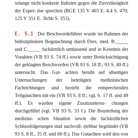
solange nicht konkrete Indizien gegen die Zuverlässigkeit
der Exper- tise sprechen (BGE 135 V 465 E. 4.4 S. 470;
125 V 351 E. 3b/bb S. 353).
E. 5.1
Der Beschwerdeführer wurde im Rahmen der
bidisziplinären Begutachtung durch Dres. med. B._____
und C._____ fachärztlich umfassend und in Kenntnis der
Vorakten (VB 93 S. 74 ff.) sowie unter Berücksichtigung
der geklagten Beschwerden (VB 93 S. 18 ff.; 93 S. 49 ff.)
untersucht. Das Gut- achten beruht auf allseitigen
Untersuchungen der beteiligten medizinischen
Fachrichtungen und bezieht die entsprechenden
Teilgutachten mit ein (VB 93 S. 8 ff.; vgl. S. 17 ff. und 49
ff.). Es wurden eigene Zusatzuntersu- chungen
durchgeführt (vgl. VB 93 S. 33 f.). Die Beurteilung der
medizini- schen Situation sowie die fachärztlichen
Schlussfolgerungen sind nachvoll- ziehbar begründet (VB
93 S. 8 ff., 35 ff. und 60 ff.). Das Gutachten wird den von