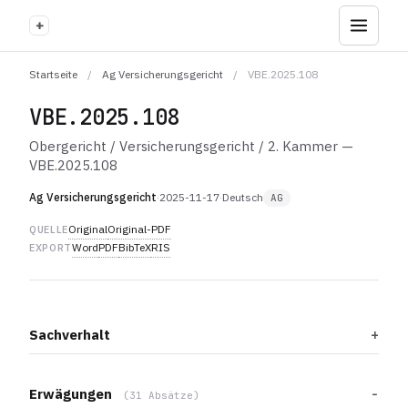
+
Startseite
/
Ag Versicherungsgericht
/
VBE.2025.108
VBE.2025.108
Obergericht / Versicherungsgericht / 2. Kammer —
VBE.2025.108
Ag Versicherungsgericht
·
2025-11-17
·
Deutsch
AG
Original
Original-PDF
QUELLE
Word
PDF
BibTeX
RIS
EXPORT
Sachverhalt
Erwägungen
(31 Absätze)