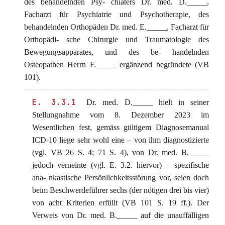
des behandelnden Psy- chiaters Dr. med. D._____,
Facharzt für Psychiatrie und Psychotherapie, des
behandelnden Orthopäden Dr. med. E._____, Facharzt für
Orthopädi- sche Chirurgie und Traumatologie des
Bewegungsapparates, und des be- handelnden
Osteopathen Herrn F._____ ergänzend begründete (VB
101).
E. 3.3.1
Dr. med. D._____ hielt in seiner
Stellungnahme vom 8. Dezember 2023 im
Wesentlichen fest, gemäss gültigem Diagnosemanual
ICD-10 liege sehr wohl eine – von ihm diagnostizierte
(vgl. VB 26 S. 4; 71 S. 4), von Dr. med. B._____
jedoch verneinte (vgl. E. 3.2. hiervor) – spezifische
ana- nkastische Persönlichkeitsstörung vor, seien doch
beim Beschwerdeführer sechs (der nötigen drei bis vier)
von acht Kriterien erfüllt (VB 101 S. 19 ff.). Der
Verweis von Dr. med. B._____ auf die unauffälligen