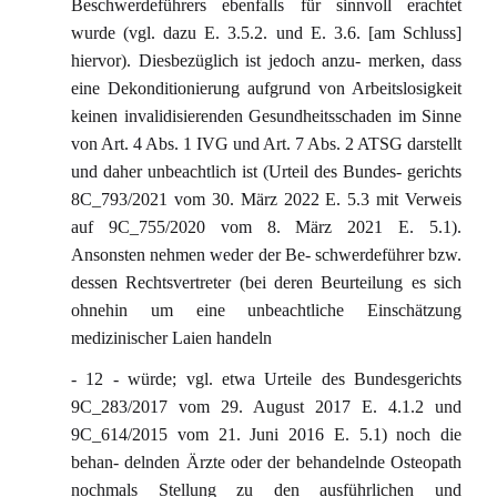
Beschwerdeführers ebenfalls für sinnvoll erachtet
wurde (vgl. dazu E. 3.5.2. und E. 3.6. [am Schluss]
hiervor). Diesbezüglich ist jedoch anzu- merken, dass
eine Dekonditionierung aufgrund von Arbeitslosigkeit
keinen invalidisierenden Gesundheitsschaden im Sinne
von Art. 4 Abs. 1 IVG und Art. 7 Abs. 2 ATSG darstellt
und daher unbeachtlich ist (Urteil des Bundes- gerichts
8C_793/2021 vom 30. März 2022 E. 5.3 mit Verweis
auf 9C_755/2020 vom 8. März 2021 E. 5.1).
Ansonsten nehmen weder der Be- schwerdeführer bzw.
dessen Rechtsvertreter (bei deren Beurteilung es sich
ohnehin um eine unbeachtliche Einschätzung
medizinischer Laien handeln
- 12 - würde; vgl. etwa Urteile des Bundesgerichts
9C_283/2017 vom 29. August 2017 E. 4.1.2 und
9C_614/2015 vom 21. Juni 2016 E. 5.1) noch die
behan- delnden Ärzte oder der behandelnde Osteopath
nochmals Stellung zu den ausführlichen und