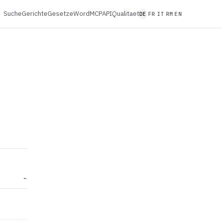
Suche
Gerichte
Gesetze
Word
MCP
API
Qualitaet
DE
FR
IT
RM
EN