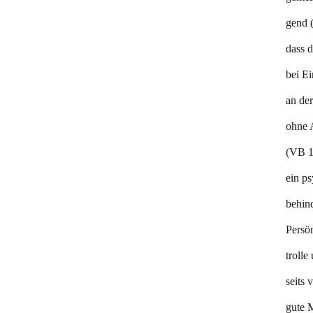
gend (
dass 
bei Ei
an der
ohne 
(VB 11
ein ps
behind
Persön
trolle
seits 
gute M