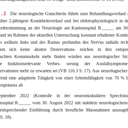
3.2
Die neurologische Gutachterin führte zum Behandlungsverlauf 
über 2-jährigem Krankheitsverlauf und bei elektrophysiologisch in de
ortbestimmung an der Neurologie am Kantonsspital R._____ am 30
und im Rahmen der aktuellen Untersuchung konstant erhaltener Kontin
s axillaris links und des Ramus profundus des Nervus radialis rec
em sich keine akuten Denervations- zeichen in den entspr
suchten Kennmuskeln mehr finden würden aus neurologischer Sic
ere funktionsrelevante Verbes- serung der Ausfallsymptom
rvationen mehr zu erwarten sei (VB 116.3 S. 17). Aus neurologischer 
fend eine adaptierte Tätigkeit von einer Arbeitsfähigkeit von 70 % b
enpräsenz ab
eptember 2022 (Kontrolle in der neuromuskulären Sprechst
nsspital R._____ vom 30. August 2022 mit stabilem neurologischem
entsprechender Einführung durch berufliche Massnahmen auszug
S. 18).