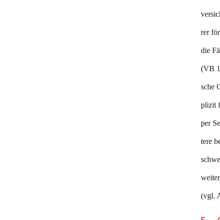
versi
rer fö
die Fä
(VB 1
sche G
plizit
per S
tere 
schwe
weite
(vgl. 