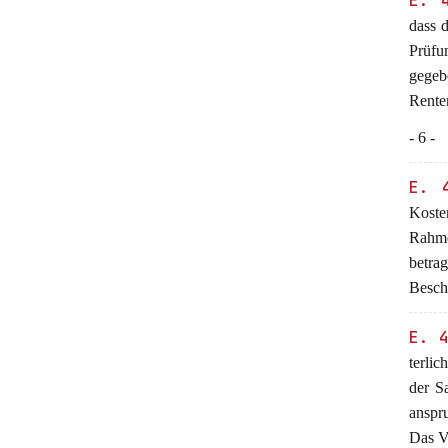
E. 
dass 
Prüfu
gege
Rente
- 6 -
E. 
Koste
Rahme
betra
Besch
E. 
terli
der S
anspr
Das V