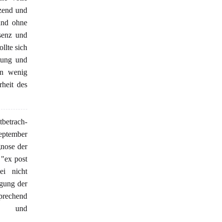
tzend und
 und ohne
äsenz und
llte sich
tung und
en wenig
heit des
tbetrach-
September
gnose der
"ex post
ei nicht
ngung der
prechend
en und