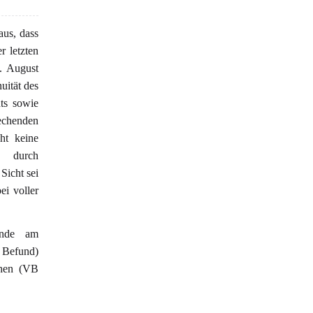
aus, dass
r letzten
. August
uität des
hts sowie
echenden
ht keine
e durch
Sicht sei
ei voller
unde am
 Befund)
ehen (VB