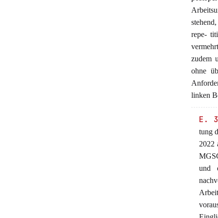
Arbeitsu
stehend,
repe- ti
vermehrt
zudem u
ohne üb
Anforde
linken B
E. 
tung 
2022 a
MGSG-
und d
nachv
Arbei
vora
Eingli