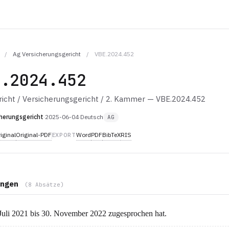
/
Ag Versicherungsgericht
/
VBE.2024.452
E.2024.452
icht / Versicherungsgericht / 2. Kammer — VBE.2024.452
herungsgericht
·
2025-06-04
·
Deutsch
AG
iginal
Original-PDF
Word
PDF
BibTeX
RIS
EXPORT
ngen
(8 Absätze)
uli 2021 bis 30. November 2022 zugesprochen hat.