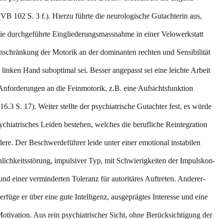
VB 102 S. 3 f.). Hierzu führte die neurologische Gutachterin aus,
die durchgeführte Eingliederungsmassnahme in einer Velowerkstatt
nschränkung der Motorik an der dominanten rechten und Sensibilität
 linken Hand suboptimal sei. Besser angepasst sei eine leichte Arbeit
Anforderungen an die Feinmotorik, z.B. eine Aufsichtsfunktion
6.3 S. 17). Weiter stellte der psychiatrische Gutachter fest, es würde
ychiatrisches Leiden bestehen, welches die berufliche Reintegration
ere. Der Beschwerdeführer leide unter einer emotional instabilen
lichkeitsstörung, impulsiver Typ, mit Schwierigkeiten der Impulskon-
 und einer verminderten Toleranz für autoritäres Auftreten. Anderer-
verfüge er über eine gute Intelligenz, ausgeprägtes Interesse und eine
otivation. Aus rein psychiatrischer Sicht, ohne Berücksichtigung der