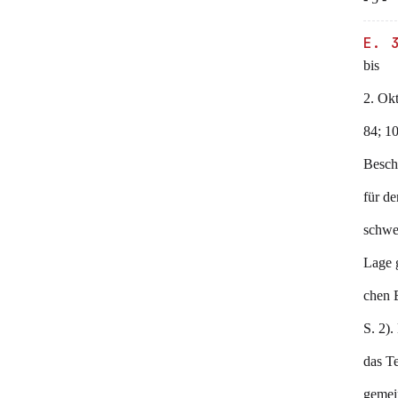
E. 
bis
2. Ok
84; 1
Besch
für de
schwer
Lage g
chen 
S. 2).
das Te
gemei