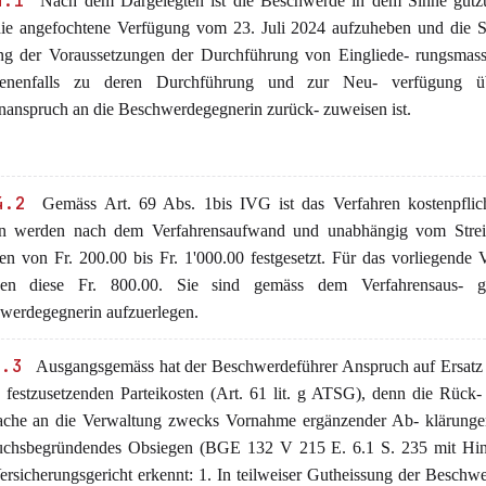
4.1
Nach dem Dargelegten ist die Beschwerde in dem Sinne gutzu
die angefochtene Verfügung vom 23. Juli 2024 aufzuheben und die S
ng der Voraussetzungen der Durchführung von Eingliede- rungsmas
benenfalls zu deren Durchführung und zur Neu- verfügung ü
nanspruch an die Beschwerdegegnerin zurück- zuweisen ist.
4.2
Gemäss Art. 69 Abs. 1bis IVG ist das Verfahren kostenpflich
n werden nach dem Verfahrensaufwand und unabhängig vom Strei
n von Fr. 200.00 bis Fr. 1'000.00 festgesetzt. Für das vorliegende 
gen diese Fr. 800.00. Sie sind gemäss dem Verfahrensaus- 
werdegegnerin aufzuerlegen.
4.3
Ausgangsgemäss hat der Beschwerdeführer Anspruch auf Ersatz 
ch festzusetzenden Parteikosten (Art. 61 lit. g ATSG), denn die Rück
ache an die Verwaltung zwecks Vornahme ergänzender Ab- klärungen 
uchsbegründendes Obsiegen (BGE 132 V 215 E. 6.1 S. 235 mit Hin
ersicherungsgericht erkennt: 1. In teilweiser Gutheissung der Beschw