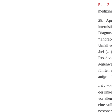
E. 2
medizin
28. Apr
internis
Diagno
"Thorac
Unfall v
/bei (…)
Rezidiv
gegenwä
führten 
aufgrund
- 4 - mo
der link
vor alle
eine vol
postope