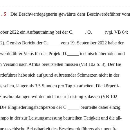
3.3
Die Beschwerdegegnerin gewährte dem Beschwerdeführer vom 
tober 2022 ein Aufbautraining bei der C._____, Q._____ (vgl. VB 64;
02). Gemäss Bericht der C._____ vom 19. September 2022 habe der
werdeführer Velos für das Projekt D._____ technisch überholen und
n Versand nach Afrika bereitstellen müssen (VB 102 S. 3). Der Be-
deführer habe sich aufgrund auftretender Schmerzen nicht in der
esehen, länger als 3.5 Stunden pro Tag zu arbeiten. Die körperli-
Einschränkungen würden nicht mehr Leistung zulassen (VB 102
 Die Eingliederungsfachperson der C._____ beurteilte dabei einzig
mpo in der zur Leistungsmessung beurteilten Tätigkeit und die all-
ne psychische Belastbarkeit des Beschwerdeführers als ungenü-