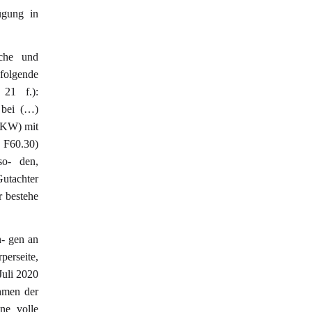
ügung in
sche und
 folgende
21 f.):
 bei (…)
 PKW) mit
: F60.30)
so- den,
utachter
r bestehe
n- gen an
perseite,
Juli 2020
ahmen der
ne volle