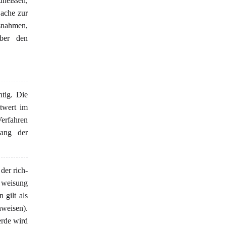
heissen,
ache zur
snahmen,
ber den
tig. Die
twert im
Verfahren
gang der
der rich-
- weisung
gilt als
weisen).
erde wird