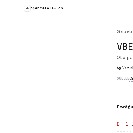
+
opencaselaw.ch
Startseite
VB
Oberger
Ag Versic
Or
QUELLE
Erwägu
E. 1
J