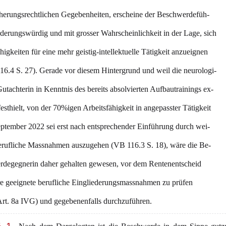
cherungsrechtlichen Gegebenheiten, erscheine der Beschwerdefüh-
rderungswürdig und mit grosser Wahrscheinlichkeit in der Lage, sich
higkeiten für eine mehr geistig-intellektuelle Tätigkeit anzueignen
16.4 S. 27). Gerade vor diesem Hintergrund und weil die neurologi-
utachterin in Kenntnis des bereits absolvierten Aufbautrainings ex-
 festhielt, von der 70%igen Arbeitsfähigkeit in angepasster Tätigkeit
eptember 2022 sei erst nach entsprechender Einführung durch wei-
berufliche Massnahmen auszugehen (VB 116.3 S. 18), wäre die Be-
rdegegnerin daher gehalten gewesen, vor dem Rentenentscheid
re geeignete berufliche Eingliederungsmassnahmen zu prüfen
Art. 8a IVG) und gegebenenfalls durchzuführen.