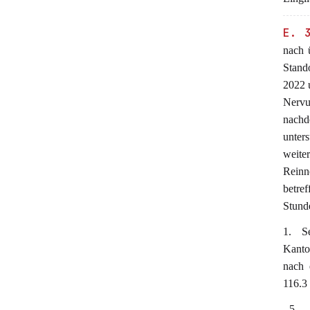
E. 
nach 
Stand
2022 
Nervu
nachd
unter
weit
Reinne
betref
Stund
1. S
Kanto
nach 
116.3 
- 5 -