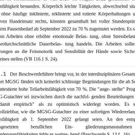
nfähigkeit bestanden. Körperlich leichte Tätigkeiten, abwechselnd si
 ohne häufige inklinierte, reklinierte und rotierte Körperhaltungen
tiven Handeinsatz rechts, könnten gesamthaft bei voller Stundenpr
em Pausenbedarf ab September 2022 zu 70 % zugemutet werden. Es so
m Arbeiten ohne erhöhte emotionale Belas- tung, ohne Stressbelas
erdurchschnittliche Dauerbelas- tung handeln. Die Arbeiten sollt
rungen an die Feinmotorik und Sensibilität der Hände sowie Sicher
eines stellen (VB 116.1 S. 24).
3.1
Der Beschwerdeführer bringt vor, in der interdisziplinären Gesam
der MGSG fänden sich keinerlei schlüssige Begründungen für die ab 
ttestierte hohe Teilarbeitsfähigkeit von 70 %. Die "ange- stellte" Pro
Gutachter sei inzwischen durch die nachfol- genden Beurteilungen 
amit empirisch" als zu optimistisch widerlegt worden. Es s
ollziehbar, wie die MGSG-Gutachter zu einer sofortigen Wiedererla
tsfähigkeit ab 1. September 2022 gelangt seien. An den ents
usgesetzten beruflichen Ein- gliederungsmassnahm
ederungsfähigkeiten fehle es weitge- hend (Beschwerde S. 13 f., 16).