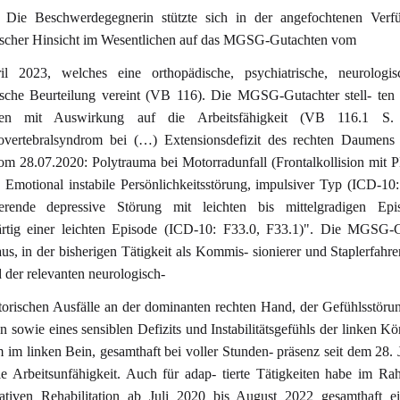
Die Beschwerdegegnerin stützte sich in der angefochtenen Verf
ischer Hinsicht im Wesentlichen auf das MGSG-Gutachten vom
il 2023, welches eine orthopädische, psychiatrische, neurologi
tische Beurteilung vereint (VB 116). Die MGSG-Gutachter stell- ten
sen mit Auswirkung auf die Arbeitsfähigkeit (VB 116.1 S. 
overtebralsyndrom bei (…) Extensionsdefizit des rechten Daumens
om 28.07.2020: Polytrauma bei Motorradunfall (Frontalkollision mit
 Emotional instabile Persönlichkeitsstörung, impulsiver Typ (ICD-10
ierende depressive Störung mit leichten bis mittelgradigen Epi
rtig einer leichten Episode (ICD-10: F33.0, F33.1)". Die MGSG-G
aus, in der bisherigen Tätigkeit als Kommis- sionierer und Staplerfahre
 der relevanten neurologisch-
torischen Ausfälle an der dominanten rechten Hand, der Gefühlsstöru
en sowie eines sensiblen Defizits und Instabilitätsgefühls der linken Kör
m im linken Bein, gesamthaft bei voller Stunden- präsenz seit dem 28. 
le Arbeitsunfähigkeit. Auch für adap- tierte Tätigkeiten habe im R
rativen Rehabilitation ab Juli 2020 bis August 2022 gesamthaft ei