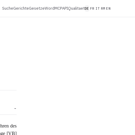
Suche
Gerichte
Gesetze
Word
MCP
API
Qualitaet
DE
FR
IT
RM
EN
ehren des
age [VB]