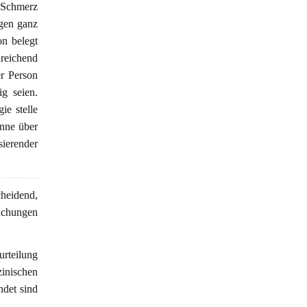
 Schmerz
gen ganz
on belegt
eichend
r Person
g seien.
ie stelle
önne über
ierender
cheidend,
suchungen
urteilung
inischen
ndet sind