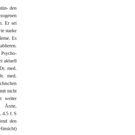
stün- den
bezogenen
. Er sei
ie starke
leme. Es
ablieren.
 Psycho-
i aktuell
Dr. med.
Dr. med.
ychischen
mit nicht
t weiter
 Ärzte,
 4.5 f. S
fend den
Hinsicht)