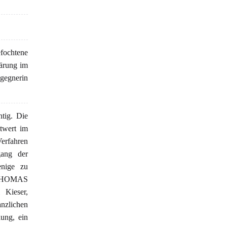
efochtene
ärung im
egnerin
tig. Die
twert im
Verfahren
gang der
enige zu
 THOMAS
 Kieser,
nzlichen
ung, ein