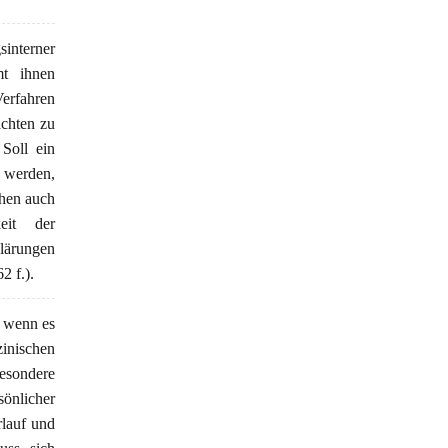
sinterner
mt ihnen
Verfahren
chten zu
Soll ein
n werden,
ehen auch
eit der
klärungen
 f.).
, wenn es
inischen
besondere
nlicher
rlauf und