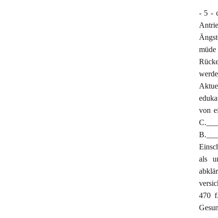
- 5 -
Antri
Ängst
müde 
Rücke
werde
Aktue
eduka
von e
C.___
B.____
Einsc
als u
abkl
versi
470 f
Gesun