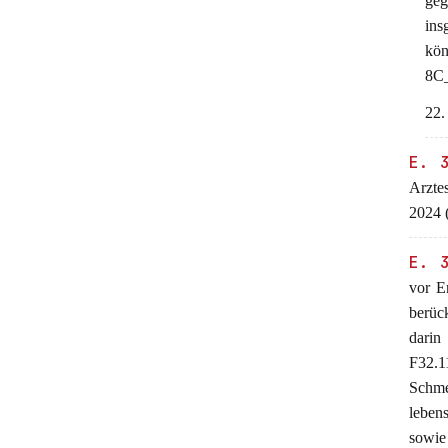
geg
ins
kön
8C
22.
E. 
Arzte
2024 
E. 
vor E
berück
darin
F32.
Schme
leben
sowie