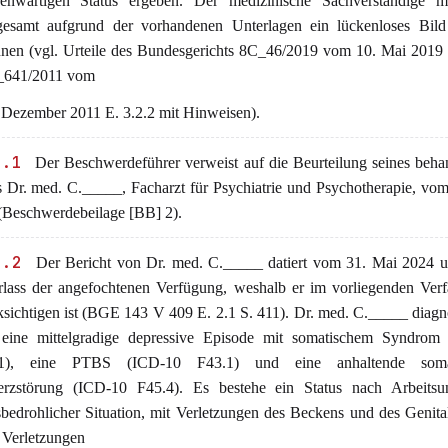
enwärtigen Status ergeben. Der medizinische Sachverständige m
gesamt aufgrund der vorhandenen Unterlagen ein lückenloses Bil
nen (vgl. Urteile des Bundesgerichts 8C_46/2019 vom 10. Mai 2019 
_641/2011 vom
 Dezember 2011 E. 3.2.2 mit Hinweisen).
3.1
Der Beschwerdeführer verweist auf die Beurteilung seines beh
s Dr. med. C._____, Facharzt für Psychiatrie und Psychotherapie, vo
(Beschwerdebeilage [BB] 2).
3.2
Der Bericht von Dr. med. C._____ datiert vom 31. Mai 2024 u
rlass der angefochtenen Verfügung, weshalb er im vorliegenden Ver
sichtigen ist (BGE 143 V 409 E. 2.1 S. 411). Dr. med. C._____ diagno
 eine mittelgradige depressive Episode mit somatischem Syndrom
11), eine PTBS (ICD-10 F43.1) und eine anhaltende soma
rzstörung (ICD-10 F45.4). Es bestehe ein Status nach Arbeitsun
sbedrohlicher Situation, mit Verletzungen des Beckens und des Genita
 Verletzungen