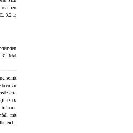
uss sich
d machen
E. 3.2.1;
andelnden
m 31. Mai
nd somit
fahren zu
stizierte
 (ICD-10
toforme
fall mit
lbereichs