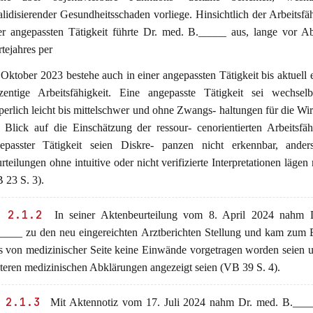
alidisierender Gesundheitsschaden vorliege. Hinsichtlich der Arbeitsfäh
er angepassten Tätigkeit führte Dr. med. B._____ aus, lange vor A
tejahres per
 Oktober 2023 bestehe auch in einer angepassten Tätigkeit bis aktuell 
zentige Arbeitsfähigkeit. Eine angepasste Tätigkeit sei wechselbe
perlich leicht bis mittelschwer und ohne Zwangs- haltungen für die Wir
 Blick auf die Einschätzung der ressour- cenorientierten Arbeitsfäh
epasster Tätigkeit seien Diskre- panzen nicht erkennbar, anders
rteilungen ohne intuitive oder nicht verifizierte Interpretationen lägen 
 23 S. 3).
 2.1.2
In seiner Aktenbeurteilung vom 8. April 2024 nahm 
____ zu den neu eingereichten Arztberichten Stellung und kam zum 
s von medizinischer Seite keine Einwände vorgetragen worden seien 
teren medizinischen Abklärungen angezeigt seien (VB 39 S. 4).
 2.1.3
Mit Aktennotiz vom 17. Juli 2024 nahm Dr. med. B.____