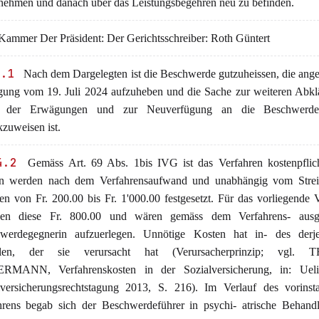
nehmen und danach über das Leistungsbegehren neu zu befinden.
ammer Der Präsident: Der Gerichtsschreiber: Roth Güntert
4.1
Nach dem Dargelegten ist die Beschwerde gutzuheissen, die ang
gung vom 19. Juli 2024 aufzuheben und die Sache zur weiteren Abkl
e der Erwägungen und zur Neuverfügung an die Beschwerdeg
zuweisen ist.
4.2
Gemäss Art. 69 Abs. 1bis IVG ist das Verfahren kostenpflich
n werden nach dem Verfahrensaufwand und unabhängig vom Strei
n von Fr. 200.00 bis Fr. 1'000.00 festgesetzt. Für das vorliegende 
gen diese Fr. 800.00 und wären gemäss dem Verfahrens- aus
werdegegnerin aufzuerlegen. Unnötige Kosten hat in- des derj
hlen, der sie verursacht hat (Verursacherprinzip; vgl.
MANN, Verfahrenskosten in der Sozialversicherung, in: Ueli
lversicherungsrechtstagung 2013, S. 216). Im Verlauf des vorinsta
hrens begab sich der Beschwerdeführer in psychi- atrische Behandl