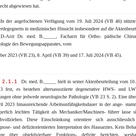
echt abgewiesen hat.
In der angefochtenen Verfügung vom 19. Juli 2024 (VB 46) stützte 
degegnerin in medizinischer Hinsicht insbesondere auf die Aktenbeur
-Arzt Dr. med. B._____, Facharzt für Ortho- pädische Chiru
ologie des Bewegungsapparates, vom
ber 2023 (VB 23), 8. April (VB 39) und 17. Juli 2024 (VB 45).
 2.1.1
Dr. med. B._____ hielt in seiner Aktenbeurteilung vom 10
3 fest, es bestehen altersassoziierte degenerative HWS- und LW
ungen ohne jedwede neurologische Pathologie (VB 23 S. 2). Eine übe
il 2023 hinausreichende Arbeitsunfähigkeitsdauer in der ange- sta
perlich leichten Tätigkeit als Mechaniker/Maschinen- führer lasse s
hvollziehen. Diese Einschränkung orientiere sich ausschliesslic
gnose- und defizitorientierten Interpretation des Hausarztes. Kein Beh
ne über objektivierbare Funktions- defizite berichten, wesh