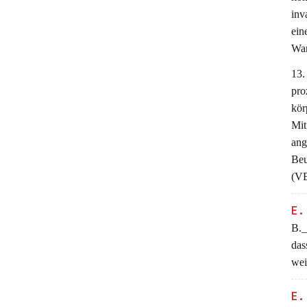
inv
ein
War
13.
pro
kör
Mit
ang
Beu
(VB
E.
B._
das
wei
E.