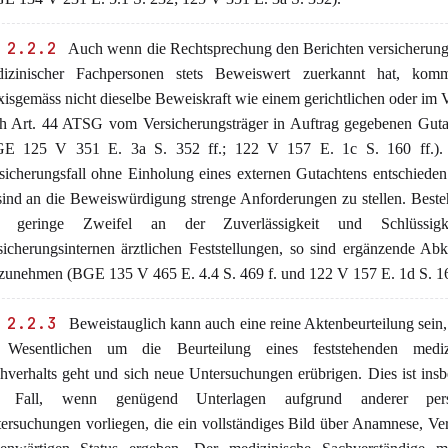
 2.2.2
Auch wenn die Rechtsprechung den Berichten versicherung
izinischer Fachpersonen stets Beweiswert zuerkannt hat, kom
xisgemäss nicht dieselbe Beweiskraft wie einem gerichtlichen oder im 
h Art. 44 ATSG vom Versicherungsträger in Auftrag gegebenen Guta
E 125 V 351 E. 3a S. 352 ff.; 122 V 157 E. 1c S. 160 ff.). 
sicherungsfall ohne Einholung eines externen Gutachtens entschiede
sind an die Beweiswürdigung strenge Anforderungen zu stellen. Best
r geringe Zweifel an der Zuverlässigkeit und Schlüssigk
sicherungsinternen ärztlichen Feststellungen, so sind ergänzende Ab
zunehmen (BGE 135 V 465 E. 4.4 S. 469 f. und 122 V 157 E. 1d S. 162
 2.2.3
Beweistauglich kann auch eine reine Aktenbeurteilung sein
Wesentlichen um die Beurteilung eines feststehenden mediz
hverhalts geht und sich neue Untersuchungen erübrigen. Dies ist ins
r Fall, wenn genügend Unterlagen aufgrund anderer persö
ersuchungen vorliegen, die ein vollständiges Bild über Anamnese, Ve