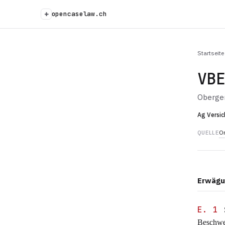
+
opencaselaw.ch
Startseite
VB
Oberger
Ag Versic
Or
QUELLE
Erwägu
E. 1
Beschwe