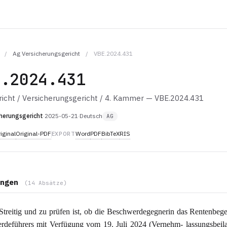
/
Ag Versicherungsgericht
/
VBE.2024.431
E.2024.431
icht / Versicherungsgericht / 4. Kammer — VBE.2024.431
herungsgericht
·
2025-05-21
·
Deutsch
AG
iginal
Original-PDF
Word
PDF
BibTeX
RIS
EXPORT
ngen
(14 Absätze)
Streitig und zu prüfen ist, ob die Beschwerdegegnerin das Rentenbeg
rdeführers mit Verfügung vom 19. Juli 2024 (Vernehm- lassungsbeil