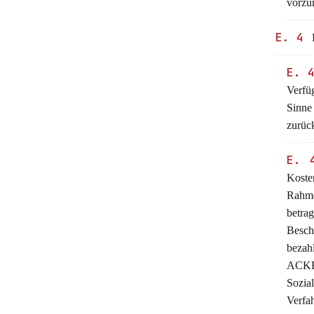
vorzu
E. 4
K
E. 
Verfü
Sinn
zurück
E. 
Koste
Rahme
betra
Besch
beza
ACKER
Sozia
Verfa