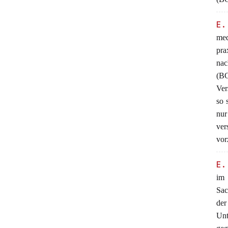
E.
med
pra
nac
(BG
Ver
so 
nu
ver
vor
E.
im 
Sac
de
Unt