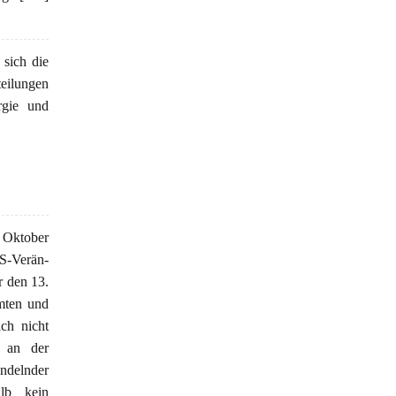
sich die
teilungen
rgie und
. Oktober
S-Verän-
r den 13.
mmten und
ich nicht
h an der
andelnder
alb kein