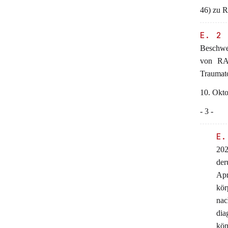
46) zu R
E. 2
Beschwer
von RAD
Traumat
10. Okto
- 3 -
E.
202
der
Apr
kör
nac
dia
kön