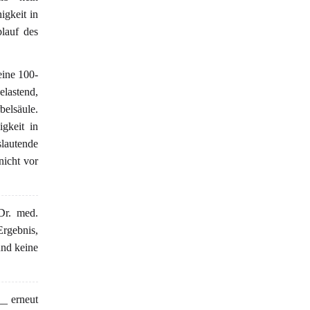
igkeit in
blauf des
eine 100-
lastend,
belsäule.
igkeit in
lautende
nicht vor
Dr. med.
Ergebnis,
und keine
_ erneut