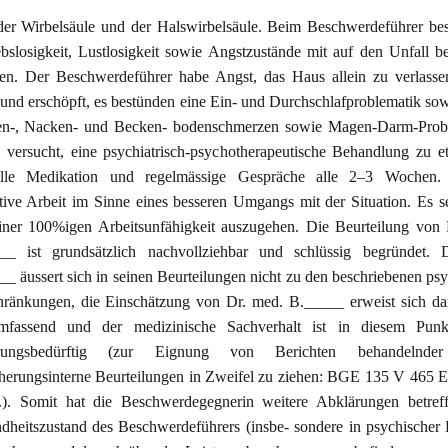
 der Wirbelsäule und der Halswirbelsäule. Beim Beschwerdeführer be
ebslosigkeit, Lustlosigkeit sowie Angstzustände mit auf den Unfall 
en. Der Beschwerdeführer habe Angst, das Haus allein zu verlassen
und erschöpft, es bestünden eine Ein- und Durchschlafproblematik sow
n-, Nacken- und Becken- bodenschmerzen sowie Magen-Darm-Prob
 versucht, eine psychiatrisch-psychotherapeutische Behandlung zu et
lle Medikation und regelmässige Gespräche alle 2–3 Wochen.
tive Arbeit im Sinne eines besseren Umgangs mit der Situation. Es se
iner 100%igen Arbeitsunfähigkeit auszugehen. Die Beurteilung von 
__ ist grundsätzlich nachvollziehbar und schlüssig begründet. 
_ äussert sich in seinen Beurteilungen nicht zu den beschriebenen ps
hränkungen, die Einschätzung von Dr. med. B._____ erweist sich da
mfassend und der medizinische Sachverhalt ist in diesem Punk
ärungsbedürftig (zur Eignung von Berichten behandelnder
cherungsinterne Beurteilungen in Zweifel zu ziehen: BGE 135 V 465 E.
.). Somit hat die Beschwerdegegnerin weitere Abklärungen betref
dheitszustand des Beschwerdeführers (insbe- sondere in psychischer 