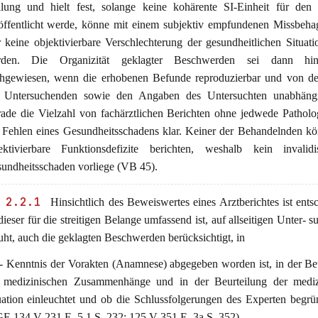
llung und hielt fest, solange keine kohärente SI-Einheit für den
öffentlicht werde, könne mit einem subjektiv empfundenen Missbeha
r keine objektivierbare Verschlechterung der gesundheitlichen Situati
rden. Die Organizität geklagter Beschwerden sei dann hinr
hgewiesen, wenn die erhobenen Befunde reproduzierbar und von de
 Untersuchenden sowie den Angaben des Untersuchten unabhängi
ade die Vielzahl von fachärztlichen Berichten ohne jedwede Patholog
 Fehlen eines Gesundheitsschadens klar. Keiner der Behandelnden k
ektivierbare Funktionsdefizite berichten, weshalb kein invalidis
undheitsschaden vorliege (VB 45).
 2.2.1
Hinsichtlich des Beweiswertes eines Arztberichtes ist ents
dieser für die streitigen Belange umfassend ist, auf allseitigen Unter- 
uht, auch die geklagten Beschwerden berücksichtigt, in
 - Kenntnis der Vorakten (Anamnese) abgegeben worden ist, in der Be
 medizinischen Zusammenhänge und in der Beurteilung der mediz
uation einleuchtet und ob die Schlussfolgerungen des Experten begrü
E 134 V 231 E. 5.1 S. 232; 125 V 351 E. 3a S. 352).