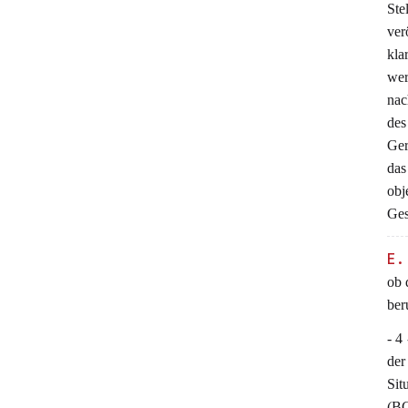
Ste
ver
kla
we
nac
des
Ger
das
obj
Ges
E.
ob 
ber
- 4
der
Sit
(BG