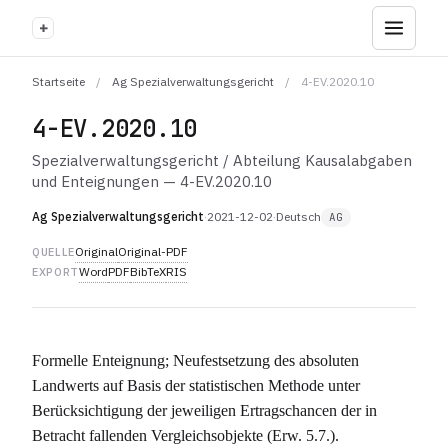
+
Startseite
/
Ag Spezialverwaltungsgericht
/
4-EV.2020.10
4-EV.2020.10
Spezialverwaltungsgericht / Abteilung Kausalabgaben
und Enteignungen — 4-EV.2020.10
Ag Spezialverwaltungsgericht
·
2021-12-02
·
Deutsch
AG
Original
Original-PDF
QUELLE
Word
PDF
BibTeX
RIS
EXPORT
Formelle Enteignung; Neufestsetzung des absoluten
Landwerts auf Basis der statistischen Methode unter
Berücksichtigung der jeweiligen Ertragschancen der in
Betracht fallenden Vergleichsobjekte (Erw. 5.7.).