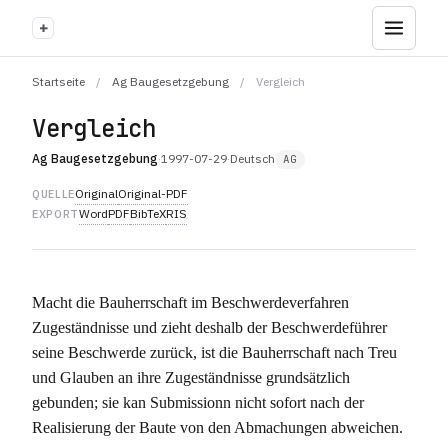
+
Startseite
/
Ag Baugesetzgebung
/
Vergleich
Vergleich
Ag Baugesetzgebung
·
1997-07-29
·
Deutsch
AG
Original
Original-PDF
QUELLE
Word
PDF
BibTeX
RIS
EXPORT
Macht die Bauherrschaft im Beschwerdeverfahren
Zugeständnisse und zieht deshalb der Beschwerdeführer
seine Beschwerde zurück, ist die Bauherrschaft nach Treu
und Glauben an ihre Zugeständnisse grundsätzlich
gebunden; sie kan Submissionn nicht sofort nach der
Realisierung der Baute von den Abmachungen abweichen.