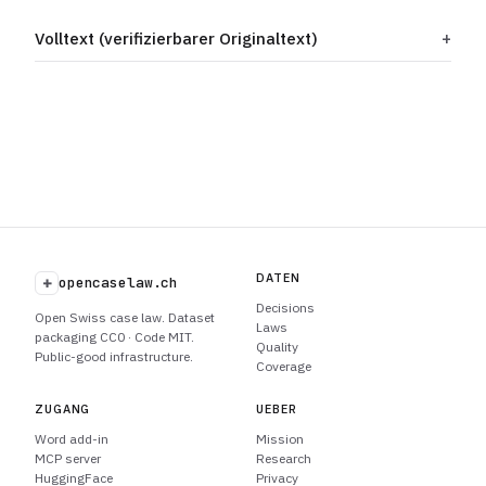
Volltext (verifizierbarer Originaltext)
DATEN
+
opencaselaw.ch
Decisions
Open Swiss case law. Dataset
Laws
packaging CC0 · Code MIT.
Quality
Public-good infrastructure.
Coverage
ZUGANG
UEBER
Word add-in
Mission
MCP server
Research
HuggingFace
Privacy