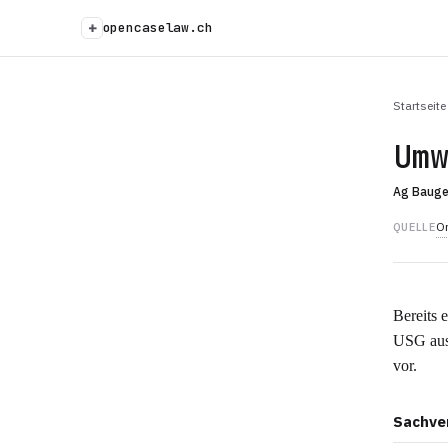
+
opencaselaw.ch
Startseite
Um
Ag Baug
Or
QUELLE
Bereits 
USG aus;
vor.
Sachve