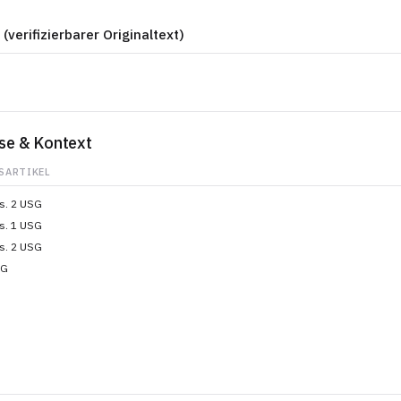
 (verifizierbarer Originaltext)
se & Kontext
SARTIKEL
bs. 2 USG
bs. 1 USG
bs. 2 USG
SG