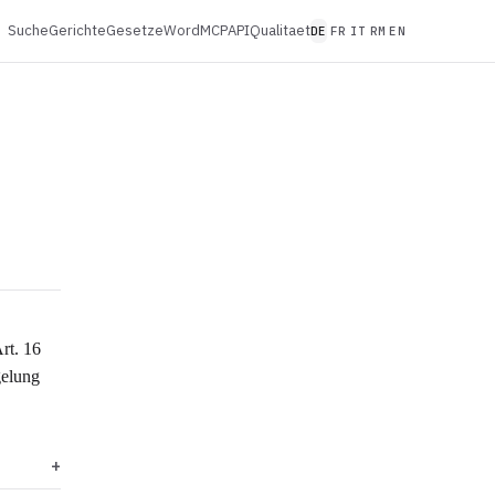
Suche
Gerichte
Gesetze
Word
MCP
API
Qualitaet
DE
FR
IT
RM
EN
rt. 16
gelung