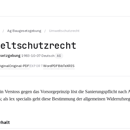
/
Ag Baugesetzgebung
/
Umweltschutzrecht
weltschutzrecht
esetzgebung
·
1983-10-07
·
Deutsch
AG
iginal
Original-PDF
Word
PDF
BibTeX
RIS
EXPORT
ein Verstoss gegen das Vorsorgeprinzip löst die Sanierungspflicht nach A
 als lex specialis geht diese Bestimmung der allgemeinen Widerrufsre
rhalt