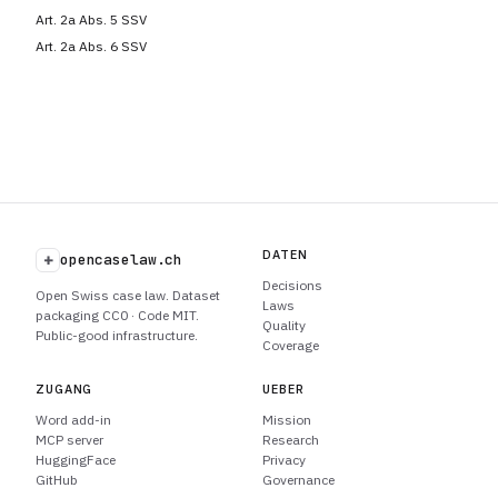
Art. 2a Abs. 5 SSV
Art. 2a Abs. 6 SSV
DATEN
+
opencaselaw.ch
Decisions
Open Swiss case law. Dataset
Laws
packaging CC0 · Code MIT.
Quality
Public-good infrastructure.
Coverage
ZUGANG
UEBER
Word add-in
Mission
MCP server
Research
HuggingFace
Privacy
GitHub
Governance