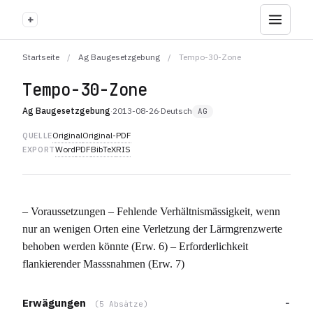
+
Startseite
/
Ag Baugesetzgebung
/
Tempo-30-Zone
Tempo-30-Zone
Ag Baugesetzgebung
·
2013-08-26
·
Deutsch
AG
Original
Original-PDF
QUELLE
Word
PDF
BibTeX
RIS
EXPORT
– Voraussetzungen – Fehlende Verhältnismässigkeit, wenn
nur an wenigen Orten eine Verletzung der Lärmgrenzwerte
behoben werden könnte (Erw. 6) – Erforderlichkeit
flankierender Masssnahmen (Erw. 7)
Erwägungen
(5 Absätze)