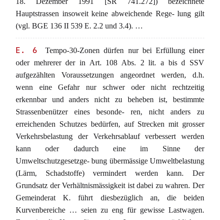
18. Dezember 1991 [SR 741.272]) bezeichnete
Hauptstrassen insoweit keine abweichende Rege- lung gilt
(vgl. BGE 136 II 539 E. 2.2 und 3.4). …
E. 6
Tempo-30-Zonen dürfen nur bei Erfüllung einer
oder mehrerer der in Art. 108 Abs. 2 lit. a bis d SSV
aufgezählten Voraussetzungen angeordnet werden, d.h.
wenn eine Gefahr nur schwer oder nicht rechtzeitig
erkennbar und anders nicht zu beheben ist, bestimmte
Strassenbenützer eines besonde- ren, nicht anders zu
erreichenden Schutzes bedürfen, auf Strecken mit grosser
Verkehrsbelastung der Verkehrsablauf verbessert werden
kann oder dadurch eine im Sinne der
Umweltschutzgesetzge- bung übermässige Umweltbelastung
(Lärm, Schadstoffe) vermindert werden kann. Der
Grundsatz der Verhältnismässigkeit ist dabei zu wahren. Der
Gemeinderat K. führt diesbezüglich an, die beiden
Kurvenbereiche … seien zu eng für gewisse Lastwagen.