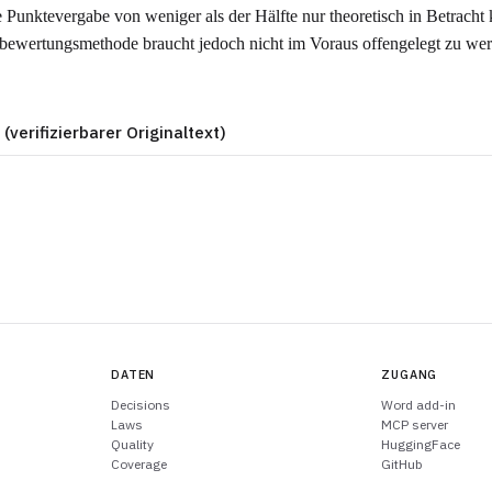
e Punktevergabe von weniger als der Hälfte nur theoretisch in Betracht
sbewertungsmethode braucht jedoch nicht im Voraus offengelegt zu we
.
 (verifizierbarer Originaltext)
DATEN
ZUGANG
Decisions
Word add-in
Laws
MCP server
Quality
HuggingFace
Coverage
GitHub