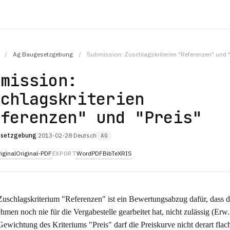
/
Ag Baugesetzgebung
/
Submission: Zuschlagskriterien "Referenzen" und "
bmission:
schlagskriterien
eferenzen" und "Preis"
esetzgebung
·
2013-02-28
·
Deutsch
AG
iginal
Original-PDF
Word
PDF
BibTeX
RIS
EXPORT
uschlagskriterium "Referenzen" ist ein Bewertungsabzug dafür, dass d
hmen noch nie für die Vergabestelle gearbeitet hat, nicht zulässig (Erw.
Gewichtung des Kriteriums "Preis" darf die Preiskurve nicht derart flach