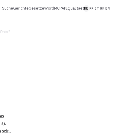
Suche
Gerichte
Gesetze
Word
MCP
API
Qualitaet
DE
FR
IT
RM
EN
Preis"
as
 3). –
 sein,