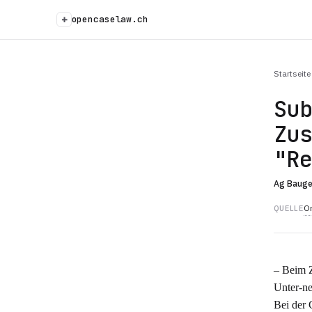
+
opencaselaw.ch
Startseite
Su
Zu
"R
Ag Baug
Or
QUELLE
– Beim Z
Unter-ne
Bei der 