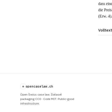
dass ein
die Prei
(Erw. 4)
Volltext
+
opencaselaw.ch
Open Swiss case law. Dataset
packaging CC0 · Code MIT. Public-good
infrastructure.