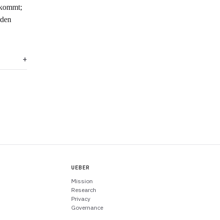
 kommt;
rden
UEBER
Mission
Research
Privacy
Governance