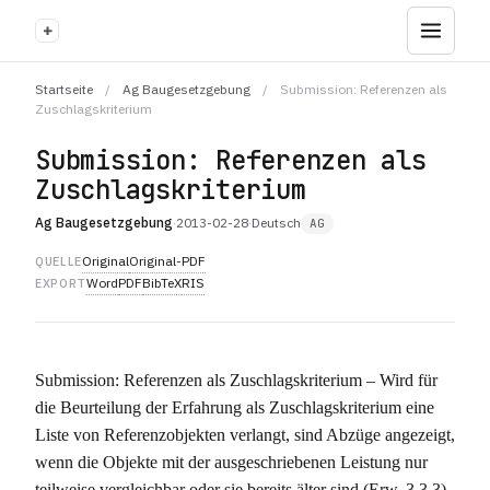
+
Startseite
/
Ag Baugesetzgebung
/
Submission: Referenzen als
Zuschlagskriterium
Submission: Referenzen als
Zuschlagskriterium
Ag Baugesetzgebung
·
2013-02-28
·
Deutsch
AG
Original
Original-PDF
QUELLE
Word
PDF
BibTeX
RIS
EXPORT
Submission: Referenzen als Zuschlagskriterium – Wird für
die Beurteilung der Erfahrung als Zuschlagskriterium eine
Liste von Referenzobjekten verlangt, sind Abzüge angezeigt,
wenn die Objekte mit der ausgeschriebenen Leistung nur
teilweise vergleichbar oder sie bereits älter sind (Erw. 3.3.3).