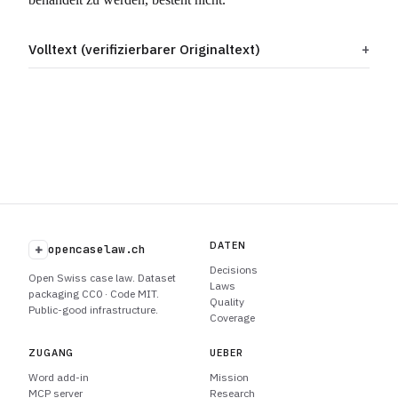
Volltext (verifizierbarer Originaltext)
DATEN
+
opencaselaw.ch
Decisions
Open Swiss case law. Dataset
Laws
packaging CC0 · Code MIT.
Quality
Public-good infrastructure.
Coverage
ZUGANG
UEBER
Word add-in
Mission
MCP server
Research