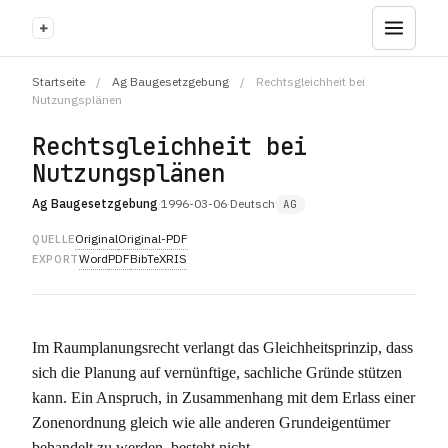
+
Startseite
/
Ag Baugesetzgebung
/
Rechtsgleichheit bei
Nutzungsplänen
Rechtsgleichheit bei
Nutzungsplänen
Ag Baugesetzgebung
·
1996-03-06
·
Deutsch
AG
Original
Original-PDF
QUELLE
Word
PDF
BibTeX
RIS
EXPORT
Im Raumplanungsrecht verlangt das Gleichheitsprinzip, dass
sich die Planung auf vernünftige, sachliche Gründe stützen
kann. Ein Anspruch, in Zusammenhang mit dem Erlass einer
Zonenordnung gleich wie alle anderen Grundeigentümer
behandelt zu werden, besteht nicht.