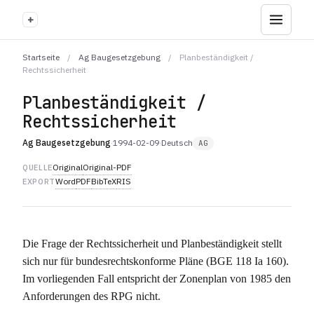
+
Startseite
/
Ag Baugesetzgebung
/
Planbeständigkeit /
Rechtssicherheit
Planbeständigkeit /
Rechtssicherheit
Ag Baugesetzgebung
·
1994-02-09
·
Deutsch
AG
Original
Original-PDF
QUELLE
Word
PDF
BibTeX
RIS
EXPORT
Die Frage der Rechtssicherheit und Planbeständigkeit stellt
sich nur für bundesrechtskonforme Pläne (BGE 118 Ia 160).
Im vorliegenden Fall entspricht der Zonenplan von 1985 den
Anforderungen des RPG nicht.