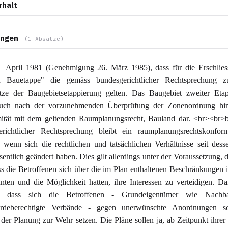
rhalt
ngen
(1 Absätze)
April 1981 (Genehmigung 26. März 1985), dass für die Erschlies
n Bauetappe" die gemäss bundesgerichtlicher Rechtsprechung zu
tze der Baugebietsetappierung gelten. Das Baugebiet zweiter Etapp
auch nach der vorzunehmenden Überprüfung der Zonenordnung hins
ität mit dem geltenden Raumplanungsrecht, Bauland dar. <br><br>
erichtlicher Rechtsprechung bleibt ein raumplanungsrechtskonfor
 wenn sich die rechtlichen und tatsächlichen Verhältnisse seit dess
sentlich geändert haben. Dies gilt allerdings unter der Voraussetzung, 
ss die Betroffenen sich über die im Plan enthaltenen Beschränkungen 
nten und die Möglichkeit hatten, ihre Interessen zu verteidigen. D
gt, dass sich die Betroffenen - Grundeigentümer wie Nachb
rdeberechtigte Verbände - gegen unerwünschte Anordnungen 
der Planung zur Wehr setzen. Die Pläne sollen ja, ab Zeitpunkt ihrer