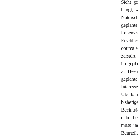
Sicht g
hängt, w
Natursc
geplant
Lebensra
Erschli
optimal
zerstört
im gepla
zu Beei
geplant
Interes
Überbau
bisheri
Beeinträ
dabei be
muss in
Beurteil