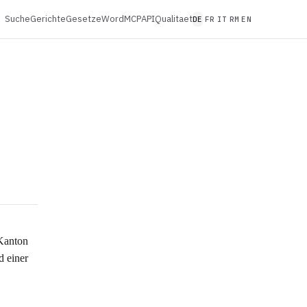
Suche
Gerichte
Gesetze
Word
MCP
API
Qualitaet
DE
FR
IT
RM
EN
d
 Kanton
d einer