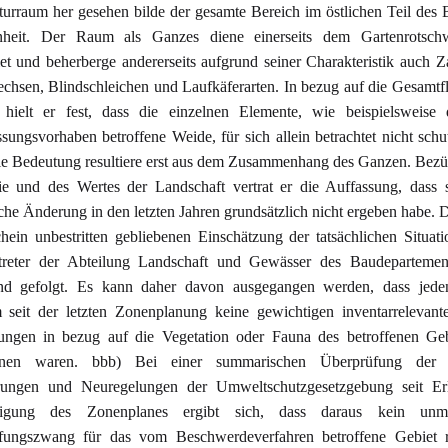
rraum her gesehen bilde der gesamte Bereich im östlichen Teil des 
nheit. Der Raum als Ganzes diene einerseits dem Gartenrotsch
et und beherberge andererseits aufgrund seiner Charakteristik auch 
chsen, Blindschleichen und Laufkäferarten. In bezug auf die Gesamtf
hielt er fest, dass die einzelnen Elemente, wie beispielsweise
ssungsvorhaben betroffene Weide, für sich allein betrachtet nicht sch
ie Bedeutung resultiere erst aus dem Zusammenhang des Ganzen. Bezü
e und des Wertes der Landschaft vertrat er die Auffassung, dass 
che Änderung in den letzten Jahren grundsätzlich nicht ergeben habe. 
ein unbestritten gebliebenen Einschätzung der tatsächlichen Situat
treter der Abteilung Landschaft und Gewässer des Baudepartemen
end gefolgt. Es kann daher davon ausgegangen werden, dass jeden
 seit der letzten Zonenplanung keine gewichtigen inventarrelevan
ungen in bezug auf die Vegetation oder Fauna des betroffenen Geb
hnen waren. bbb) Bei einer summarischen Überprüfung der 
ungen und Neuregelungen der Umweltschutzgesetzgebung seit Er
gung des Zonenplanes ergibt sich, dass daraus kein unmit
fungszwang für das vom Beschwerdeverfahren betroffene Gebiet res