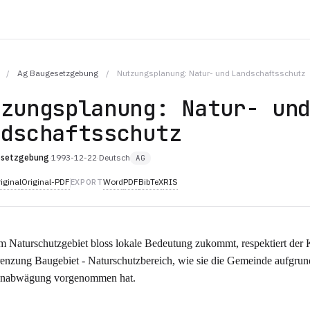
/
Ag Baugesetzgebung
/
Nutzungsplanung: Natur- und Landschaftsschutz
tzungsplanung: Natur- un
ndschaftsschutz
esetzgebung
·
1993-12-22
·
Deutsch
AG
iginal
Original-PDF
Word
PDF
BibTeX
RIS
EXPORT
 Naturschutzgebiet bloss lokale Bedeutung zukommt, respektiert der
enzung Baugebiet - Naturschutzbereich, wie sie die Gemeinde aufgrun
senabwägung vorgenommen hat.