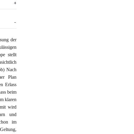
sung der
lässigen
e stellt
ichtlich
bb) Nach
mer Plan
en Erlass
dass beim
im klaren
amit wird
arn und
schon im
 Geltung,