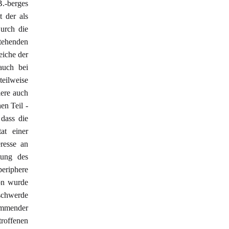
.-berges
t der als
urch die
tehenden
eiche der
auch bei
eilweise
iere auch
en Teil -
dass die
at einer
resse an
tung des
eriphere
ion wurde
eschwerde
immender
troffenen