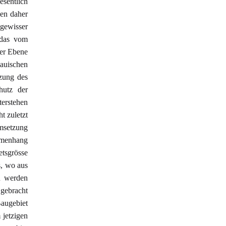
sentlich
en daher
gewisser
 das vom
her Ebene
auischen
zung des
hutz der
erstehen
t zuletzt
Umsetzung
ammenhang
tsgrösse
s, wo aus
n werden
gebracht
Baugebiet
 jetzigen