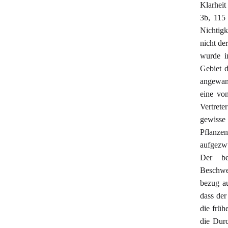
Klarheit
3b, 115 
Nichtigk
nicht de
wurde i
Gebiet d
angewand
eine vo
Vertret
gewisse
Pflanze
aufgezw
Der be
Beschwer
bezug au
dass der
die früh
die Dur