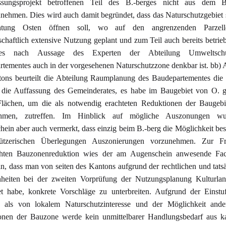
essungsprojekt betroffenen Teil des B.-berges nicht aus dem B
nehmen. Dies wird auch damit begründet, dass das Naturschutzgebiet 
htung Osten öffnen soll, wo auf den angrenzenden Parzell
schaftlich extensive Nutzung geplant und zum Teil auch bereits betrie
es nach Aussage des Experten der Abteilung Umweltsch
tementes auch in der vorgesehenen Naturschutzzone denkbar ist. bb) 
ons beurteilt die Abteilung Raumplanung des Baudepartementes die 
s die Auffassung des Gemeinderates, es habe im Baugebiet von O. 
Flächen, um die als notwendig erachteten Reduktionen der Baugebie
ehmen, zutreffen. Im Hinblick auf mögliche Auszonungen w
ein aber auch vermerkt, dass einzig beim B.-berg die Möglichkeit bes
hützerischen Überlegungen Auszonierungen vorzunehmen. Zur F
hten Bauzonenreduktion wies der am Augenschein anwesende Fa
in, dass man von seiten des Kantons aufgrund der rechtlichen und tats
heiten bei der zweiten Vorprüfung der Nutzungsplanung Kulturlan
et habe, konkrete Vorschläge zu unterbreiten. Aufgrund der Einst
s als von lokalem Naturschutzinteresse und der Möglichkeit ander
onen der Bauzone werde kein unmittelbarer Handlungsbedarf aus ka