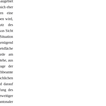
augebiet
sich eher
en eine
ben wird,
utz des
Aus Sicht
Situation
genügend
tsfläche
urde am
tehe, aus
rage der
chbeamte
ächlichen
d darauf
ufung des
weitiger
ntonaler