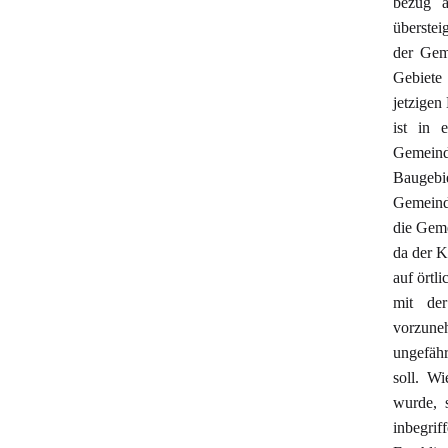
bezug a
überste
der Gem
Gebiete
jetzigen
ist in 
Gemeind
Baugebi
Gemeind
die Geme
da der K
auf örtl
mit der
vorzuneh
ungefäh
soll. W
wurde, s
inbegrif