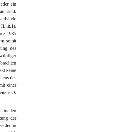
weder ein
ant sind.
erbände
. lit.1).
hre 1985
em somit
fung des
ürdiger
brachten
kt keine
itens des
it einer
meinde O.
d
ktuellen
zung der
se den in