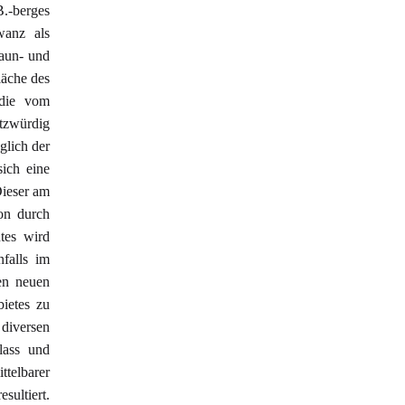
B.-berges
wanz als
Zaun- und
läche des
 die vom
utzwürdig
glich der
sich eine
Dieser am
ion durch
tes wird
falls im
ten neuen
ietes zu
diversen
lass und
telbarer
ultiert.