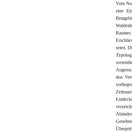
Vom Natu
eine Ei
Brutgebi
Waldeide
Raumes 
Erschlie
seien. D
Typologi
wesentli
Augensch
den Ver
vorlieg
Zeitraum
Entdeck
verzeic
Abänder
Genehmi
Überprü