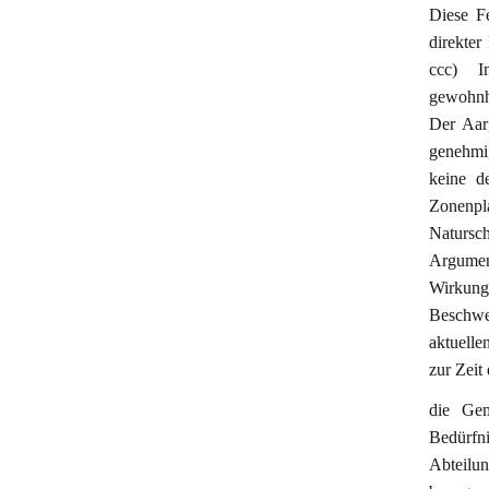
Diese Fe
direkter
ccc) I
gewohnhe
Der Aar
genehmi
keine d
Zonenp
Natursc
Argumen
Wirkung 
Beschwe
aktuelle
zur Zeit
die Gem
Bedürfn
Abteilun