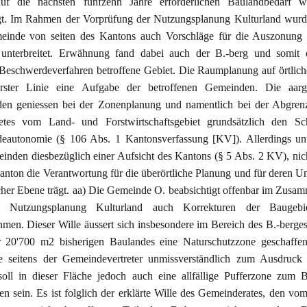
uf die nächsten fünfzehn Jahre erforderlichen Baulandbedarf we
igt. Im Rahmen der Vorprüfung der Nutzungsplanung Kulturland wurd
einde von seiten des Kantons auch Vorschläge für die Auszonung 
 unterbreitet. Erwähnung fand dabei auch der B.-berg und somit
 Beschwerdeverfahren betroffene Gebiet. Die Raumplanung auf örtlic
erster Linie eine Aufgabe der betroffenen Gemeinden. Die aarg
en geniessen bei der Zonenplanung und namentlich bei der Abgren
etes vom Land- und Forstwirtschaftsgebiet grundsätzlich den Sc
eautonomie (§ 106 Abs. 1 Kantonsverfassung [KV]). Allerdings unt
inden diesbezüglich einer Aufsicht des Kantons (§ 5 Abs. 2 KV), nich
anton die Verantwortung für die überörtliche Planung und für deren 
icher Ebene trägt. aa) Die Gemeinde O. beabsichtigt offenbar im Zus
 Nutzungsplanung Kulturland auch Korrekturen der Baugebie
men. Dieser Wille äussert sich insbesondere im Bereich des B.-berge
r 20'700 m2 bisherigen Baulandes eine Naturschutzzone geschaffe
ie seitens der Gemeindevertreter unmissverständlich zum Ausdruck 
oll in dieser Fläche jedoch auch eine allfällige Pufferzone zum 
fen sein. Es ist folglich der erklärte Wille des Gemeinderates, den vom