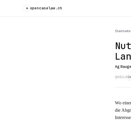
+
opencaselaw.ch
Startseite
Nu
La
Ag Baug
Or
QUELLE
Wo einem
die Abgr
Interes