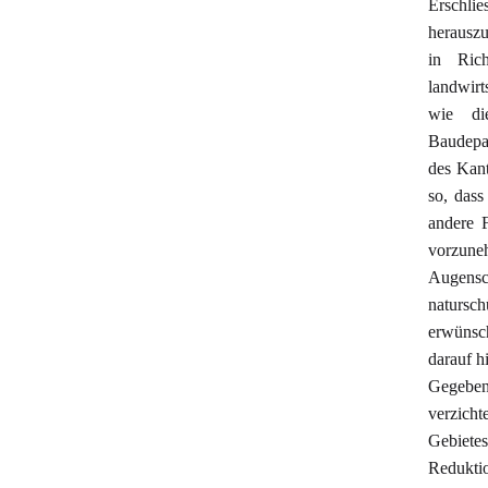
Erschli
herauszu
in Ric
landwirt
wie di
Baudepar
des Kant
so, das
andere 
vorzun
Augensch
natursc
erwünsc
darauf h
Gegeben
verzicht
Gebiete
Redukti