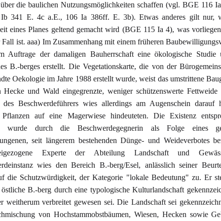
 über die baulichen Nutzungsmöglichkeiten schaffen (vgl. BGE 116 Ia
Ib 341 E. 4c a.E., 106 Ia 386ff. E. 3b). Etwas anderes gilt nur,
eit eines Planes geltend gemacht wird (BGE 115 Ia 4), was vorliege
r Fall ist. aaa) Im Zusammenhang mit einem früheren Baubewilligungs
m Auftrage der damaligen Bauherrschaft eine ökologische Studie 
es B.-berges erstellt. Die Vegetationskarte, die von der Bürogemeins
te Oekologie im Jahre 1988 erstellt wurde, weist das umstrittene Baug
n Hecke und Wald eingegrenzte, weniger schützenswerte Fettweide 
er des Beschwerdeführers wies allerdings am Augenschein darauf h
 Pflanzen auf eine Magerwiese hindeuteten. Die Existenz entspr
n wurde durch die Beschwerdegegnerin als Folge eines ger
ungenen, seit längerem bestehenden Dünge- und Weideverbotes bez
igezogene Experte der Abteilung Landschaft und Gewäs
deinstanz wies den Bereich B.-berg/Esel, anlässlich seiner Beurt
f die Schutzwürdigkeit, der Kategorie "lokale Bedeutung" zu. Er stel
 östliche B.-berg durch eine typologische Kulturlandschaft gekennzeic
er weitherum verbreitet gewesen sei. Die Landschaft sei gekennzeich
chmischung von Hochstammobstbäumen, Wiesen, Hecken sowie Ge