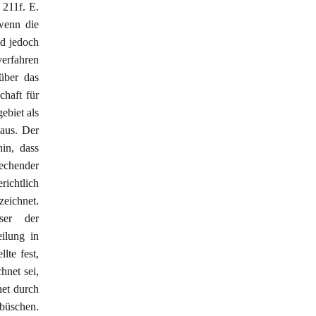
 211f. E.
 wenn die
nd jedoch
verfahren
über das
chaft für
ebiet als
aus. Der
in, dass
echender
ichtlich
eichnet.
ser der
eilung in
lte fest,
hnet sei,
net durch
büschen.