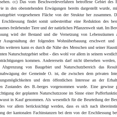
esehen. cc) Das vom Beschwerdeverfahren betroffene Gebiet des B
ie in den obenstehenden Erwägungen bereits dargestellt wurde, mi
hutzgebiet vorgesehenen Fläche von der Struktur her zusammen. D
e Erschliessung findet somit unbestreitbar eine Reduktion des bes
umes freilebender Tiere und der natürlichen Pflanzenwelt statt. Im Ber
essung wird der Bestand und die Vernetzung von Lebensräumen 
er Ausgestaltung der folgenden Wohnüberbauung erschwert und t
. Im weiteren kann es durch die Nähe des Menschen und seiner Haust
nten Naturschutzgebiet selbst - dies wohl vor allem in seinem westlich
nträchtigungen kommen. Andererseits darf nicht übersehen werden, 
e Abgrenzung von Baugebiet und Naturschutzbereich das Result
senabwägung der Gemeinde O. ist, die zwischen dem privaten Inte
ungsmöglichkeiten und dem öffentlichen Interesse an der Erhal
gen Zustandes des B.-berges vorgenommen wurde. Eine gewisse p
chtigung der geplanten Naturschutzzone im Sinne einer Pufferfunkt
wusst in Kauf genommen. Als wesentlich für die Beurteilung der B
des vor allem berücksichtigt werden, dass es sich nach übereinst
ung der kantonalen Fachinstanzen bei dem von der Erschliessung be