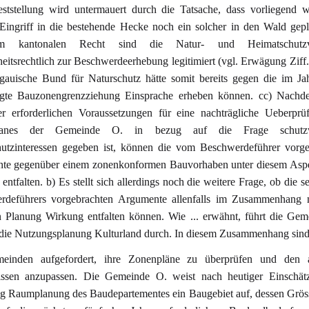
ststellung wird untermauert durch die Tatsache, dass vorliegend 
 Eingriff in die bestehende Hecke noch ein solcher in den Wald gepl
m kantonalen Recht sind die Natur- und Heimatschutzv
itsrechtlich zur Beschwerdeerhebung legitimiert (vgl. Erwägung Ziff. II
gauische Bund für Naturschutz hätte somit bereits gegen die im Ja
gte Bauzonengrenzziehung Einsprache erheben können. cc) Nachd
er erforderlichen Voraussetzungen für eine nachträgliche Ueberprü
lanes der Gemeinde O. in bezug auf die Frage schutzw
hutzinteressen gegeben ist, können die vom Beschwerdeführer vorge
te gegenüber einem zonenkonformen Bauvorhaben unter diesem Aspe
entfalten. b) Es stellt sich allerdings noch die weitere Frage, ob die se
rdeführers vorgebrachten Argumente allenfalls im Zusammenhang m
n Planung Wirkung entfalten können. Wie ... erwähnt, führt die Ge
 die Nutzungsplanung Kulturland durch. In diesem Zusammenhang sin
einden aufgefordert, ihre Zonenpläne zu überprüfen und den a
issen anzupassen. Die Gemeinde O. weist nach heutiger Einschät
g Raumplanung des Baudepartementes ein Baugebiet auf, dessen Grös