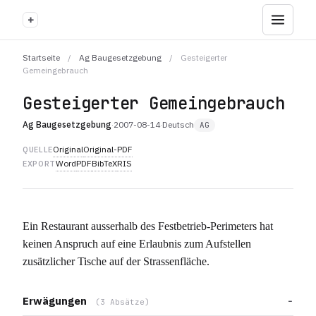
+
Startseite
/
Ag Baugesetzgebung
/
Gesteigerter
Gemeingebrauch
Gesteigerter Gemeingebrauch
Ag Baugesetzgebung
·
2007-08-14
·
Deutsch
AG
Original
Original-PDF
QUELLE
Word
PDF
BibTeX
RIS
EXPORT
Ein Restaurant ausserhalb des Festbetrieb-Perimeters hat
keinen Anspruch auf eine Erlaubnis zum Aufstellen
zusätzlicher Tische auf der Strassenfläche.
Erwägungen
(3 Absätze)