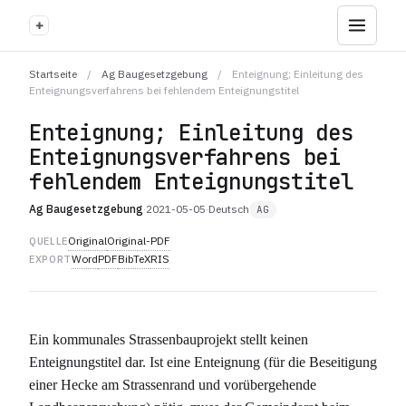
+
Startseite
/
Ag Baugesetzgebung
/
Enteignung; Einleitung des
Enteignungsverfahrens bei fehlendem Enteignungstitel
Enteignung; Einleitung des
Enteignungsverfahrens bei
fehlendem Enteignungstitel
Ag Baugesetzgebung
·
2021-05-05
·
Deutsch
AG
Original
Original-PDF
QUELLE
Word
PDF
BibTeX
RIS
EXPORT
Ein kommunales Strassenbauprojekt stellt keinen
Enteignungstitel dar. Ist eine Enteignung (für die Beseitigung
einer Hecke am Strassenrand und vorübergehende