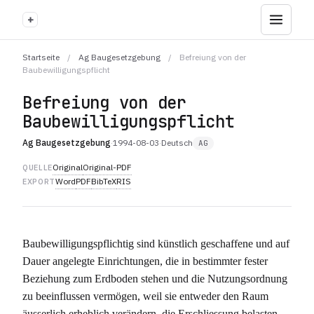
+
Startseite
/
Ag Baugesetzgebung
/
Befreiung von der
Baubewilligungspflicht
Befreiung von der
Baubewilligungspflicht
Ag Baugesetzgebung
·
1994-08-03
·
Deutsch
AG
Original
Original-PDF
QUELLE
Word
PDF
BibTeX
RIS
EXPORT
Baubewilligungspflichtig sind künstlich geschaffene und auf
Dauer angelegte Einrichtungen, die in bestimmter fester
Beziehung zum Erdboden stehen und die Nutzungsordnung
zu beeinflussen vermögen, weil sie entweder den Raum
äusserlich erheblich verändern, die Erschliessung belasten