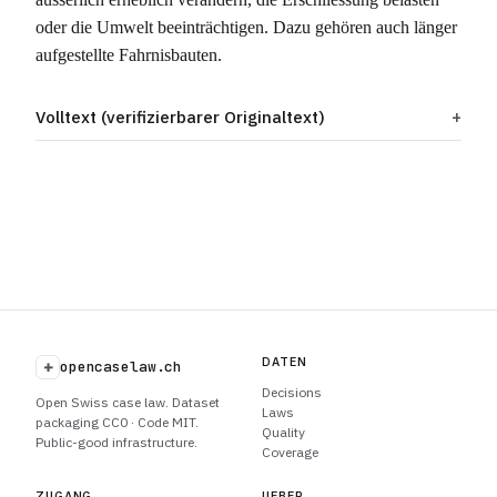
oder die Umwelt beeinträchtigen. Dazu gehören auch länger
aufgestellte Fahrnisbauten.
Volltext (verifizierbarer Originaltext)
DATEN
+
opencaselaw.ch
Decisions
Open Swiss case law. Dataset
Laws
packaging CC0 · Code MIT.
Quality
Public-good infrastructure.
Coverage
ZUGANG
UEBER