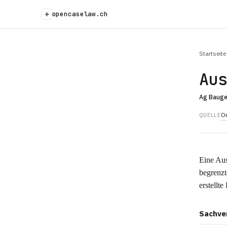
+
opencaselaw.ch
Startseite
Au
Ag Baug
Or
QUELLE
Eine Aus
begrenzte
erstellte
Sachve