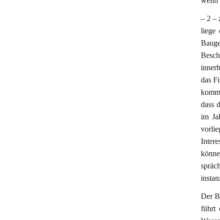
wenn 
– 2 – 
liege
Baugeb
Besch
inner
das Fi
komme
dass 
im Ja
vorli
Intere
könne
spräc
instan
Der B
führt