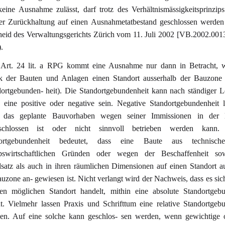
keine Ausnahme zulässt, darf trotz des Verhältnismässigkeitsprinzip
ter Zurückhaltung auf einen Ausnahmetatbestand geschlossen werden
heid des Verwaltungsgerichts Zürich vom 11. Juli 2002 [VB.2002.001
.
Art. 24 lit. a RPG kommt eine Ausnahme nur dann in Betracht, 
 der Bauten und Anlagen einen Standort ausserhalb der Bauzone e
dortgebunden- heit). Die Standortgebundenheit kann nach ständiger 
s eine positive oder negative sein. Negative Standortgebundenheit l
das geplante Bauvorhaben wegen seiner Immissionen in der
schlossen ist oder nicht sinnvoll betrieben werden kann. 
dortgebundenheit bedeutet, dass eine Baute aus technisch
ebswirtschaftlichen Gründen oder wegen der Beschaffenheit s
satz als auch in ihren räumlichen Dimensionen auf einen Standort a
uzone an- gewiesen ist. Nicht verlangt wird der Nachweis, dass es si
gen möglichen Standort handelt, mithin eine absolute Standortgebu
ht. Vielmehr lassen Praxis und Schrifttum eine relative Standortgeb
en. Auf eine solche kann geschlos- sen werden, wenn gewichtige o