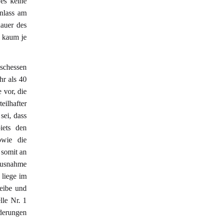
es keine
Anlass am
dauer des
e kaum je
schessen
hr als 40
 vor, die
ilhafter
sei, dass
iets den
owie die
 somit an
Ausnahme
 liege im
leibe und
lle Nr. 1
derungen