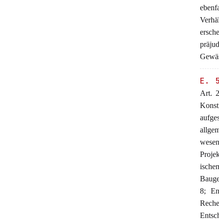
ebenfa
Verhä
ersch
präju
Gewäs
E. 
Art. 
Konst
aufge
allge
wesen
Proj
ische
Bauge
8; En
Reche
Entsc