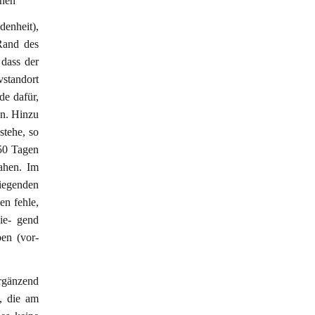
onen
denheit),
Rand des
 dass der
vstandort
de dafür,
en. Hinzu
stehe, so
50 Tagen
ahen. Im
wiegenden
en fehle,
ie- gend
en (vor-
Ergänzend
n, die am