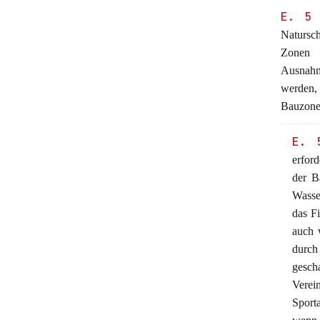
E. 5
Natursc
Zonen 
Ausnahm
werden,
Bauzonen
E. 
erfor
der B
Wasser
das F
auch 
durch
gesch
Verei
Sport