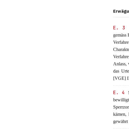
Erwägu
E. 3
gemäss R
Verfahr
Charak
Verfahre
Anlass, 
das Urt
[VGE] II
E. 4
S
bewillig
Sperrzon
kämen, 
gewährt