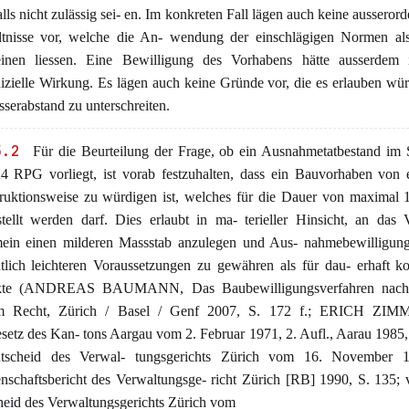
lls nicht zulässig sei- en. Im konkreten Fall lägen auch keine ausserord
ltnisse vor, welche die An- wendung der einschlägigen Normen als
einen liessen. Eine Bewilligung des Vorhabens hätte ausserdem
dizielle Wirkung. Es lägen auch keine Gründe vor, die es erlauben wü
serabstand zu unterschreiten.
5.2
Für die Beurteilung der Frage, ob ein Ausnahmetatbestand im 
24 RPG vorliegt, ist vorab festzuhalten, dass ein Bauvorhaben von 
ruktionsweise zu würdigen ist, welches für die Dauer von maximal 
stellt werden darf. Dies erlaubt in ma- terieller Hinsicht, an das
mein einen milderen Massstab anzulegen und Aus- nahmebewilligung
tlich leichteren Voraussetzungen zu gewähren als für dau- erhaft ko
ekte (ANDREAS BAUMANN, Das Baubewilligungsverfahren nach 
m Recht, Zürich / Basel / Genf 2007, S. 172 f.; ERICH ZI
setz des Kan- tons Aargau vom 2. Februar 1971, 2. Aufl., Aarau 1985
tscheid des Verwal- tungsgerichts Zürich vom 16. November 1
nschaftsbericht des Verwaltungsge- richt Zürich [RB] 1990, S. 135; 
heid des Verwaltungsgerichts Zürich vom