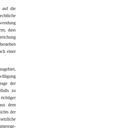
 auf die
chtliche
nwendung
em, dass
reichung
 bestehen
ach einer
augebiet,
illigung
rage der
falls zu
ichtiger
 aus dem
ichts der
setzliche
hmerege-