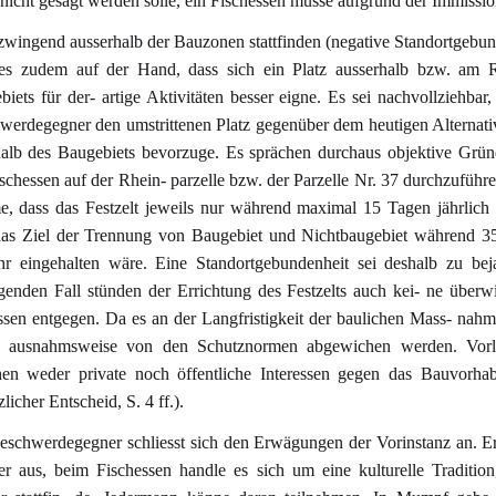
nicht gesagt werden solle, ein Fischessen müsse aufgrund der Immissi
zwingend ausserhalb der Bauzonen stattfinden (negative Standortgebun
 es zudem auf der Hand, dass sich ein Platz ausserhalb bzw. am 
iets für der- artige Aktivitäten besser eigne. Es sei nachvollziehbar,
werdegegner den umstrittenen Platz gegenüber dem heutigen Alternati
halb des Baugebiets bevorzuge. Es sprächen durchaus objektive Grün
schessen auf der Rhein- parzelle bzw. der Parzelle Nr. 37 durchzuführ
, dass das Festzelt jeweils nur während maximal 15 Tagen jährlich 
das Ziel der Trennung von Baugebiet und Nichtbaugebiet während 3
hr eingehalten wäre. Eine Standortgebundenheit sei deshalb zu bej
egenden Fall stünden der Errichtung des Festzelts auch kei- ne über
ssen entgegen. Da es an der Langfristigkeit der baulichen Mass- nahm
 ausnahmsweise von den Schutznormen abgewichen werden. Vorl
hen weder private noch öffentliche Interessen gegen das Bauvorhab
zlicher Entscheid, S. 4 ff.).
eschwerdegegner schliesst sich den Erwägungen der Vorinstanz an. 
 er aus, beim Fischessen handle es sich um eine kulturelle Traditio