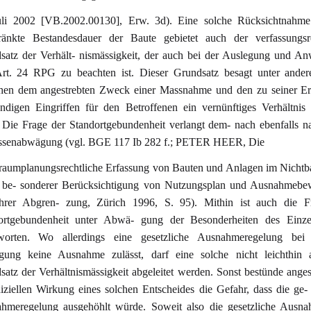
uli 2002 [VB.2002.00130], Erw. 3d). Eine solche Rücksichtnahme
ränkte Bestandesdauer der Baute gebietet auch der verfassungsre
satz der Verhält- nismässigkeit, der auch bei der Auslegung und A
rt. 24 RPG zu beachten ist. Dieser Grundsatz besagt unter ander
hen dem angestrebten Zweck einer Massnahme und den zu seiner Er
ndigen Eingriffen für den Betroffenen ein vernünftiges Verhältnis
 Die Frage der Standortgebundenheit verlangt dem- nach ebenfalls n
essenabwägung (vgl. BGE 117 Ib 282 f.; PETER HEER, Die
 raumplanungsrechtliche Erfassung von Bauten und Anlagen im Nichtb
 be- sonderer Berücksichtigung von Nutzungsplan und Ausnahmebew
hrer Abgren- zung, Zürich 1996, S. 95). Mithin ist auch die F
ortgebundenheit unter Abwä- gung der Besonderheiten des Einzel
worten. Wo allerdings eine gesetzliche Ausnahmeregelung bei r
gung keine Ausnahme zulässt, darf eine solche nicht leichthin
atz der Verhältnismässigkeit abgeleitet werden. Sonst bestünde anges
iziellen Wirkung eines solchen Entscheides die Gefahr, dass die ge- 
hmeregelung ausgehöhlt würde. Soweit also die gesetzliche Ausna