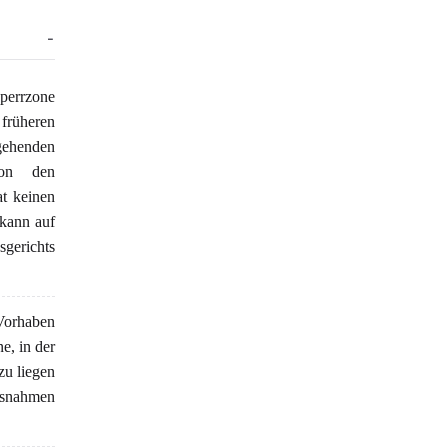
Sperrzone
 früheren
gehenden
von den
at keinen
 kann auf
gerichts
 Vorhaben
e, in der
zu liegen
usnahmen