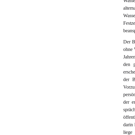
Wasse
alter
Wasse
Festz
beans
Der B
ohne 
Jahre
den p
ersche
der B
Vorzu
persö
der e
spräc
öffen
darin 
liege