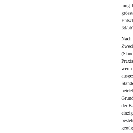
lung 
gröss
Entsc
3d/bb)
Nach 
Zweck
(Stan
Praxi
wenn 
ausge
Stan
betri
Grund
der Ba
einzi
beste
genüg