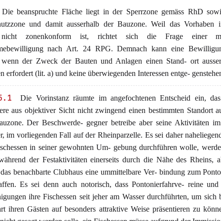
Die beanspruchte Fläche liegt in der Sperrzone gemäss RhD sowi
hutzzone und damit ausserhalb der Bauzone. Weil das Vorhaben i
nicht zonenkonform ist, richtet sich die Frage einer mö
ebewilligung nach Art. 24 RPG. Demnach kann eine Bewilligung
 wenn der Zweck der Bauten und Anlagen einen Stand- ort ausser
 erfordert (lit. a) und keine überwiegenden Interessen entge- genstehen (
5.1
Die Vorinstanz räumte im angefochtenen Entscheid ein, das 
dere aus objektiver Sicht nicht zwingend einen bestimmten Standort a
auzone. Der Beschwerde- gegner betreibe aber seine Aktivitäten i
, im vorliegenden Fall auf der Rheinparzelle. Es sei daher naheliegend
ischessen in seiner gewohnten Um- gebung durchführen wolle, werde
während der Festaktivitäten einerseits durch die Nähe des Rheins, 
 das benachbarte Clubhaus eine ummittelbare Ver- bindung zum Ponto
affen. Es sei denn auch notorisch, dass Pontonierfahrve- reine und
nigungen ihre Fischessen seit jeher am Wasser durchführten, um sich 
art ihren Gästen auf besonders attraktive Weise präsentieren zu kön