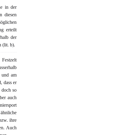
e in der
n diesen
glichen
 erteilt
halb der
lit. b).
Festzelt
usserhalb
m und am
, dass er
 doch so
aber auch
niersport
 ähnliche
bzw. ihre
nen. Auch