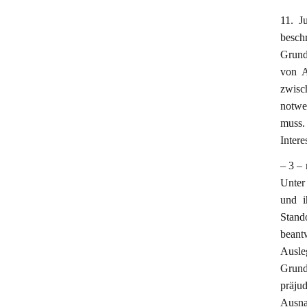
11. J
besch
Grund
von A
zwisc
notwe
muss.
Inter
– 3 –
Unter
und i
Stand
beant
Ausle
Grunds
präjud
Ausna