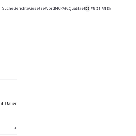
Suche
Gerichte
Gesetze
Word
MCP
API
Qualitaet
DE
FR
IT
RM
EN
auf Dauer