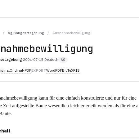
/
Ag Baugesetzgebung
/
Ausnahmebewilligung
snahmebewilligung
esetzgebung
·
2004-07-15
·
Deutsch
AG
iginal
Original-PDF
Word
PDF
BibTeX
RIS
EXPORT
nahmebewilligung kann für eine einfach konstruierte und nur für eine
 Zeit aufgestellte Baute wesentlich leichter erteilt werden als für eine 
 Baute.
rhalt