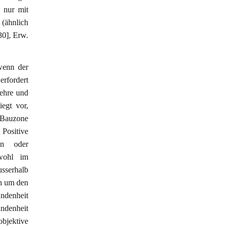
s nur mit
 (ähnlich
30], Erw.
wenn der
rfordert
Lehre und
iegt vor,
 Bauzone
Positive
en oder
owohl im
usserhalb
ch um den
ndenheit
undenheit
bjektive