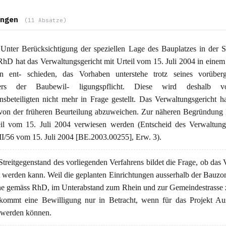
ngen
(11 Absätze)
Unter Berücksichtigung der speziellen Lage des Bauplatzes in der 
hD hat das Verwaltungsgericht mit Urteil vom 15. Juli 2004 in einem
en ent- schieden, das Vorhaben unterstehe trotz seines vorüber
ters der Baubewil- ligungspflicht. Diese wird deshalb 
nsbeteiligten nicht mehr in Frage gestellt. Das Verwaltungsgericht h
von der früheren Beurteilung abzuweichen. Zur näheren Begründung
eil vom 15. Juli 2004 verwiesen werden (Entscheid des Verwaltungs
I/56 vom 15. Juli 2004 [BE.2003.00255], Erw. 3).
treitgegenstand des vorliegenden Verfahrens bildet die Frage, ob das
t werden kann. Weil die geplanten Einrichtungen ausserhalb der Bauzon
e gemäss RhD, im Unterabstand zum Rhein und zur Gemeindestrasse 
kommt eine Bewilligung nur in Betracht, wenn für das Projekt A
 werden können.