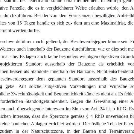
r stattfin- de. Jedermann könne daran teilnehmen. In Mumpf gebe 
native Parzelle, die es in vergleichbarer Weise erlauben würde, den 
r durchzuführen. Bei der von den Vorinstanzen bewilligten Aufstell
eltes von 15 Tagen handle es sich zu- dem um eine Maximalfrist, di
prucht werden dürfte.
eschwerdeführer macht geltend, der Beschwerdegegner könne sein Fi
Weiteres auch innerhalb der Bauzone durchführen, wie er dies seit me
n ma- che. Es lägen auch keine besonders wichtigen objektiven Gründe
rojektierten Standort ausserhalb der Bauzone als erheblich vorte
inen liessen als Standorte innerhalb der Bauzone. Nicht entscheidend 
eschwerdegegner dem geplanten Standort ausserhalb des Baugeb
g gebe. Auf solche subjektiven Vorstellungen und Wünsche s
nliche Zweckmässigkeit und Bequemlichkeit käme es nicht an. Es fehle
rforderlichen Standortgebundenheit. Gegen die Gewährung einer 
hen auch überwiegende Interessen im Sinn von Art. 24 lit. b RPG. Es
tlichen Interesse, dass die Sperrzone gemäss § 4 RhD unverändert b
keine baulichen Anlagen errichtet würden. Der östliche Teil der Parze
 zudem in der Naturschutzzone, in der Bauten und Terrainverän