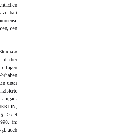
entlichen
 zu hart
 immense
rden, den
Sinn von
einfacher
15 Tagen
 Vorhaben
en unter
nzipierte
aargau-
MMERLIN,
, § 155 N
990, in:
vgl. auch