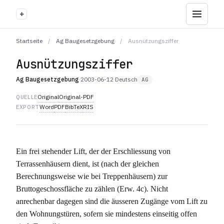
+
Startseite
/
Ag Baugesetzgebung
/
Ausnützungsziffer
Ausnützungsziffer
Ag Baugesetzgebung
·
2003-06-12
·
Deutsch
AG
Original
Original-PDF
QUELLE
Word
PDF
BibTeX
RIS
EXPORT
Ein frei stehender Lift, der der Erschliessung von
Terrassenhäusern dient, ist (nach der gleichen
Berechnungsweise wie bei Treppenhäusern) zur
Bruttogeschossfläche zu zählen (Erw. 4c). Nicht
anrechenbar dagegen sind die äusseren Zugänge vom Lift zu
den Wohnungstüren, sofern sie mindestens einseitig offen