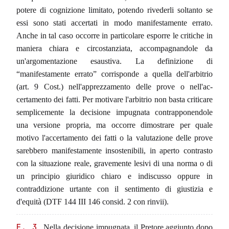
potere di cognizione limitato, potendo rivederli soltanto se
essi sono stati accertati in modo manifestamente errato.
Anche in tal caso occorre in particolare esporre le critiche in
maniera chiara e circostanziata, accompagnandole da
un'argomentazione esaustiva. La definizio­ne di
“manifestamente errato” corrisponde a quella dell'arbitrio
(art. 9 Cost.) nell'apprezzamento delle prove o nell'ac­
certamento dei fatti. Per motivare l'arbitrio non basta criticare
semplicemente la decisione impugnata contrapponendole
una versione propria, ma occorre dimostrare per quale
motivo l'accertamento dei fatti o la valutazione delle prove
sarebbero manifestamente insostenibili, in aperto contrasto
con la situazio­ne reale, gravemente lesivi di una norma o di
un principio giuridico chiaro e indiscusso oppure in
contraddizione urtante con il sentimento di giustizia e
d'equità (DTF 144 III 146 consid. 2 con rinvii).
E. 3
Nella decisione impugnata, il Pretore aggiunto dopo