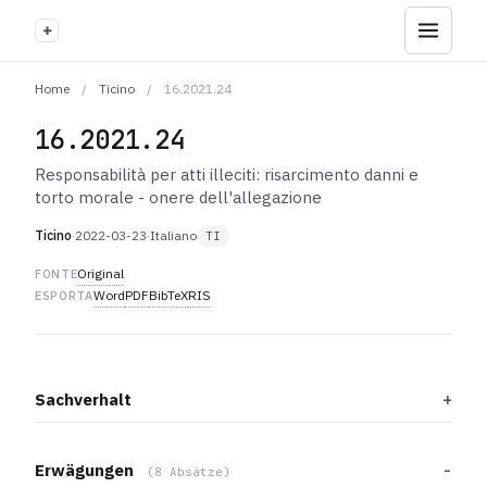
+
Home
/
Ticino
/
16.2021.24
16.2021.24
Responsabilità per atti illeciti: risarcimento danni e
torto morale - onere dell'allegazione
Ticino
·
2022-03-23
·
Italiano
TI
Original
FONTE
Word
PDF
BibTeX
RIS
ESPORTA
Sachverhalt
Erwägungen
(8 Absätze)