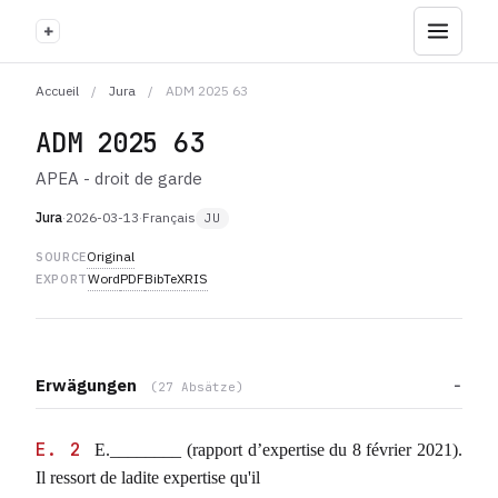
+
Accueil
/
Jura
/
ADM 2025 63
ADM 2025 63
APEA - droit de garde
Jura
·
2026-03-13
·
Français
JU
Original
SOURCE
Word
PDF
BibTeX
RIS
EXPORT
Erwägungen
(27 Absätze)
E. 2
E.________ (rapport d’expertise du 8 février 2021).
Il ressort de ladite expertise qu'il