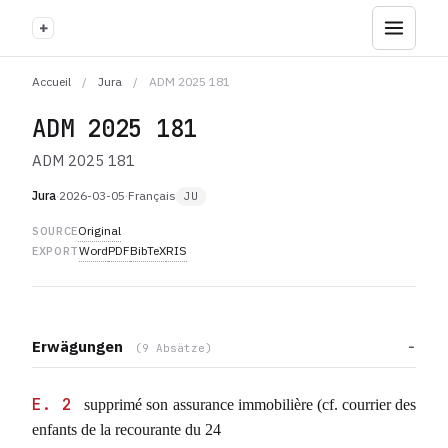
+
Accueil
/
Jura
/
ADM 2025 181
ADM 2025 181
ADM 2025 181
Jura
·
2026-03-05
·
Français
JU
Original
SOURCE
Word
PDF
BibTeX
RIS
EXPORT
Erwägungen
(9 Absätze)
E. 2
supprimé son assurance immobilière (cf. courrier des
enfants de la recourante du 24