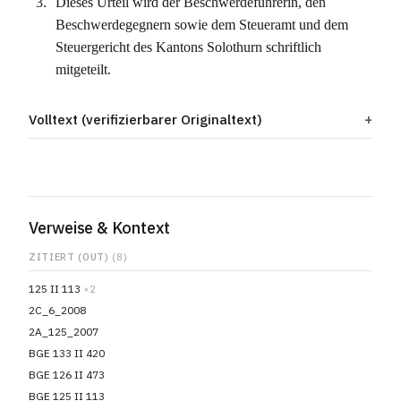
Dieses Urteil wird der Beschwerdeführerin, den
Beschwerdegegnern sowie dem Steueramt und dem
Steuergericht des Kantons Solothurn schriftlich
mitgeteilt.
Volltext (verifizierbarer Originaltext)
Verweise & Kontext
ZITIERT (OUT)
(8)
125 II 113
×2
2C_6_2008
2A_125_2007
BGE 133 II 420
BGE 126 II 473
BGE 125 II 113