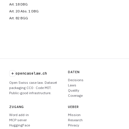
Art. 18 DBG
Art. 20 Abs. 1 DBG
Art. 82 BGG
DATEN
+
opencaselaw.ch
Decisions
Open Swiss case law. Dataset
Laws
packaging CC0 · Code MIT.
Quality
Public-good infrastructure.
Coverage
ZUGANG
UEBER
Word add-in
Mission
MCP server
Research
HuggingFace
Privacy