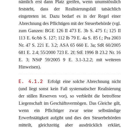
nämlich erst dann Platz greifen, wenn unumstösslich
feststeht, dass der Realisierungsfall tatsächlich
eingetreten ist. Dazu bedarf es in der Regel einer
Abrechnung des Pflichtigen mit der Steuerbehörde (vgl.
zum Ganzen: BGE 126 II 473 E. 3b S. 475 f.; 125 II
113 E. 6c/bb S. 127; 112 Ib 79 E. 4a S. 85 f.; Pra 2003
Nr. 47 S. 221 E. 3.2; ASA 65 660 E. 3a; StR 60/2005
681 E. 2.4; 55/2000 723 E. 2f; StE 1996 B 23.2 Nr. 16
E. 3; NStP 59/2005 9 E. 3.1-3.2.2; mit weiteren
Hinweisen).
E. 4.1.2
Erfolgt eine solche Abrechnung nicht
(und liegt sonst kein Fall systematischer Realisierung
der stillen Reserven vor), so verbleibt die betroffene
Liegenschaft im Geschäftsvermögen. Das Gleiche gilt,
wenn ein Pflichtiger zwar seine selbständige
Erwerbstätigkeit aufgibt und dies den Steuerbehörden
mitteilt, gleichzeitig aber ausdrücklich erklärt,