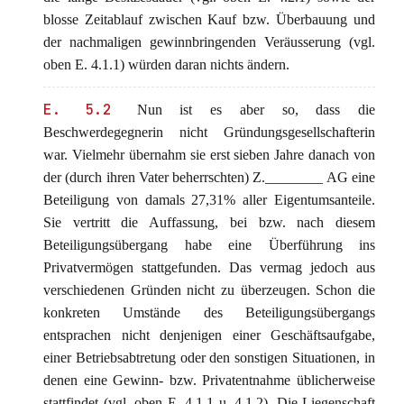
blosse Zeitablauf zwischen Kauf bzw. Überbauung und
der nachmaligen gewinnbringenden Veräusserung (vgl.
oben E. 4.1.1) würden daran nichts ändern.
E. 5.2
Nun ist es aber so, dass die
Beschwerdegegnerin nicht Gründungsgesellschafterin
war. Vielmehr übernahm sie erst sieben Jahre danach von
der (durch ihren Vater beherrschten) Z.________ AG eine
Beteiligung von damals 27,31% aller Eigentumsanteile.
Sie vertritt die Auffassung, bei bzw. nach diesem
Beteiligungsübergang habe eine Überführung ins
Privatvermögen stattgefunden. Das vermag jedoch aus
verschiedenen Gründen nicht zu überzeugen. Schon die
konkreten Umstände des Beteiligungsübergangs
entsprachen nicht denjenigen einer Geschäftsaufgabe,
einer Betriebsabtretung oder den sonstigen Situationen, in
denen eine Gewinn- bzw. Privatentnahme üblicherweise
stattfindet (vgl. oben E. 4.1.1 u. 4.1.2). Die Liegenschaft