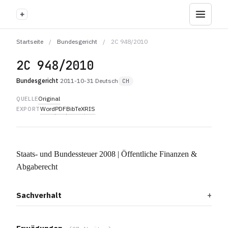
+
Startseite
/
Bundesgericht
/
2C 948/2010
2C 948/2010
Bundesgericht
·
2011-10-31
·
Deutsch
CH
Original
QUELLE
Word
PDF
BibTeX
RIS
EXPORT
Staats- und Bundessteuer 2008 | Öffentliche Finanzen &
Abgaberecht
Sachverhalt