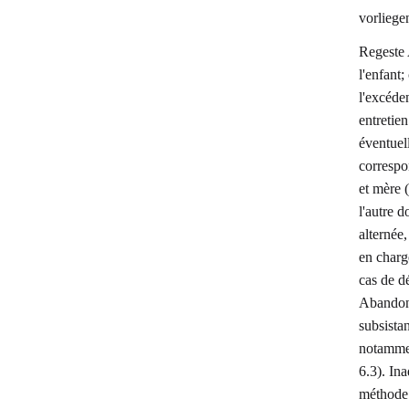
vorliege
Regeste 
l'enfant
l'excéden
entretie
éventuell
correspon
et mère (
l'autre d
alternée,
en charge
cas de dé
Abandon 
subsista
notammen
6.3). Ina
méthode 