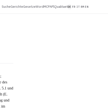
Suche
Gerichte
Gesetze
Word
MCP
API
Qualitaet
DE
FR
IT
RM
EN
;
e des
. 5.1 und
t (E.
ng und
t im