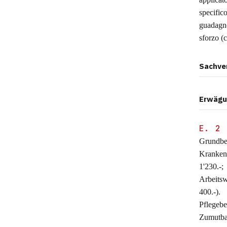
specific
guadagno
sforzo (c
Sachve
Erwägu
E. 2
Grundbe
Krankenk
1'230.-
Arbeitsw
400.-).
Pflegebe
Zumutba