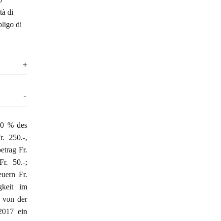
tà di
bligo di
20 % des
. 250.-,
etrag Fr.
r. 50.-;
euern Fr.
gkeit im
s von der
2017 ein