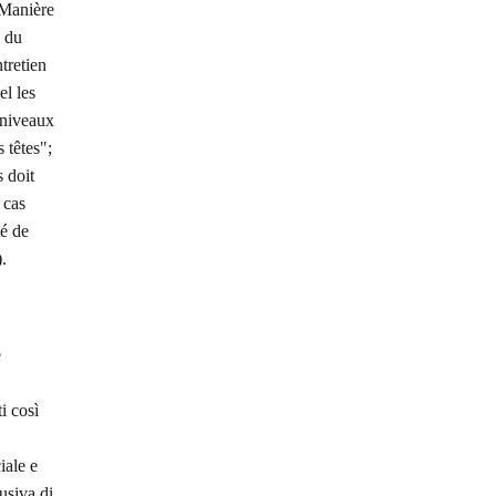
 Manière
n du
tretien
el les
s niveaux
 têtes";
 doit
 cas
té de
.
e
i così
iale e
lusiva di