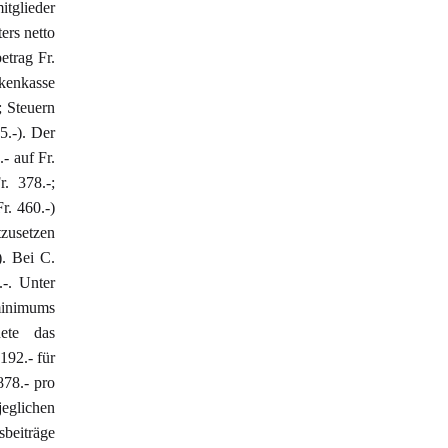
tglieder
ers netto
etrag Fr.
nkenkasse
; Steuern
5.-). Der
- auf Fr.
. 378.-;
r. 460.-)
tzusetzen
). Bei C.
-. Unter
minimums
nete das
192.- für
878.- pro
jeglichen
sbeiträge