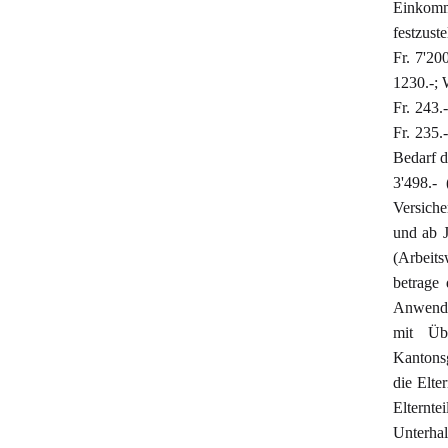
Einkomm
festzust
Fr. 7'20
1230.-; 
Fr. 243.
Fr. 235.
Bedarf d
3'498.-
Versiche
und ab J
(Arbeits
betrage
Anwendu
mit Übe
Kantonsg
die Elte
Elternte
Unterhal