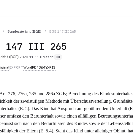
/
Bundesgericht (BGE)
/
BGE 147 III 265
E 147 III 265
richt (BGE)
·
2020-11-11
·
Deutsch
CH
iginal
Word
PDF
BibTeX
RIS
EXPORT
Art. 276, 276a, 285 und 286a ZGB; Berechnung des Kindesunterhaltes
ichkeit der zweistufigen Methode mit Überschussverteilung. Grundsätz
terhaltes (E. 5). Das Kind hat Anspruch auf gebührenden Unterhalt (E
eser umfasst den Barunterhalt sowie einen allfälligen Betreuungsunterhal
 bemisst sich nach den Bedürfnissen des Kindes sowie der Lebensstellu
sfähigkeit der Eltern (E. 5.4). Steht das Kind unter alleiniger Obhut, ha