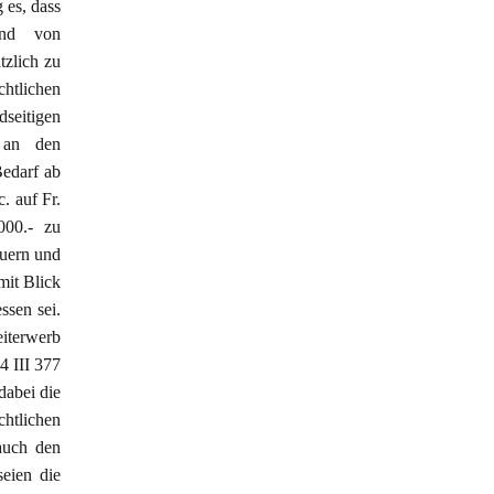
 es, dass
und von
tzlich zu
chtlichen
eitigen
 an den
Bedarf ab
. auf Fr.
000.- zu
euern und
mit Blick
sen sei.
eiterwerb
4 III 377
dabei die
htlichen
 auch den
eien die