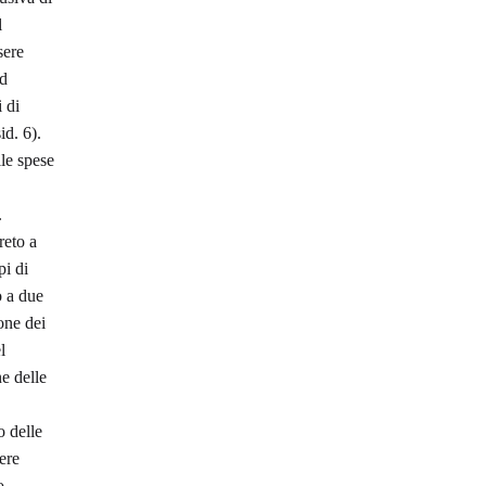
l
sere
ed
 di
d. 6).
le spese
.
reto a
pi di
o a due
one dei
l
e delle
o delle
ere
o