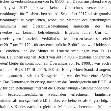
isches Erwerbseinkommen von Fr. 6'300.- an. Davon ausgehend erwog
s August 2017 praktisch keinen Überschuss verzeichne 
tszahlungen für C. abzusehen sei. Ab September 2017 sei sie grundsä
tszahlungen zu verpflichten, wobei die Methode des betreibungsre
nzminimums mit Überschussbeteiligung angesichts des beids
iterwerbes zu keinem befriedigenden Ergebnis führe. Um C.
hsweise guten finanziellen Verhältnissen teilhaben zu lassen, sei sein 
r 2017 um Fr. 170.- für ausserordentliche Bedürfnisse wie Hobbys etc
 zu erhöhen und die Mutter zu Unterhaltszahlungen von Fr. 1'
hten. Bei einem eigenen Bedarf von gut Fr. 4000.- (zufolge höherer St
sten) bleibe ihr somit noch ein Überschuss von Fr. 1'000.-, was auch 
 während BGE 147 III 265 S. 269 der Ehe gelebten Standard angemes
euungsunterhalt sah das Kreisgericht ab, weil der Vater einem Vollz
. Das Kantonsgericht erwog, nachdem das Bundesgericht mit BGE 14
.2 für den Betreuungsunterhalt die Lebenshaltungskostenmethode und 
 betreibungsrechtlichen Pauschalen errechneten familienrec
minima als massgebend erklärt habe, erscheine es als folgerichtig,
rhalt des Kindes nach der gleichen Methode zu berechnen. Mithin s