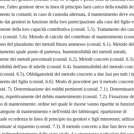
re, l'altro genitore deve in linea di principio farsi carico della totalità de
ento in contanti; in caso di custodia alternata, il mantenimento deve es
o dai genitori in funzione della loro partecipazione alla cura del figlio 
ente della loro capacità contributiva (consid. 5.5). Trattamento dei casi
(consid. 5.6). Metodo di calcolo del contributo di mantenimento (consi
o del pluralismo dei metodi finora ammesso (consid. 6.1). Metodo del
tamento quale punto di partenza. Inammissibilità dei metodi astratti,
ente dei metodi percentuali (consid. 6.2). Metodi concreti (consid. 6.3)
bilità dell'uso di tabelle (consid. 6.4). Inammissibilità del metodo conc
(consid. 6.5). Obbligatorietà del metodo concreto a due fasi per tutti i ti
ento del figlio (consid. 6.6). Modo di procedere per il metodo concret
sid. 7). Determinazione dei redditi pertinenti (consid. 7.1). Determinazi
ni, rispettivamente del debito mantenimento (consid. 7.2). Fissazione de
o di mantenimento: ordine nel quale le risorse vanno ripartite in funzion
ategorie di mantenimento e dell'entità dei fabbisogni; ripartizione di
ale eccedenza in linea di principio tra genitori e figli minorenni; utilizz
tinate al risparmio (consid. 7.3). Il metodo concreto a due fasi deve ess
 indipendentemente dallo stato civile. Le circostanze particolari del cas