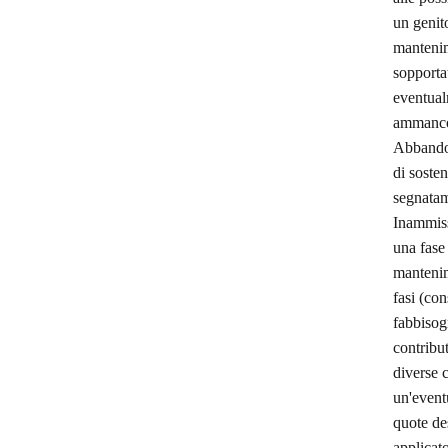
un genito
mantenim
sopportat
eventualm
ammanco 
Abbandon
di sosten
segnatam
Inammissi
una fase 
mantenim
fasi (con
fabbisog
contribut
diverse c
un'eventu
quote des
applicato