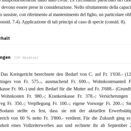
o devono essere prese in considerazione. Nello sfruttamento della capaci
 sussiste, con riferimento al mantenimento del figlio, un particolare ob
onsid. 7.4). Applicazione di tali principi al caso di specie (consid. 8).
rhalt
ngen
(29 Absätze)
Das Kreisgericht berechnete den Bedarf von C. auf Fr. 1'030.- (1
trages von Fr. 575.-, ausmachend Fr. 690.-, Wohnkostenanteil Fr
asse Fr. 90.-) und den Bedarf für die Mutter auf Fr. 3'688.- (Grundb
; Wohnkosten Fr. 980.-; Krankenkasse Fr. 378.-; Versicherungen F
eg Fr. 350.-; Verpflegung Fr. 100.-; eigene Vorsorge Fr. 200.-; St
 Sodann stellte es fest, dass sie mit der aktuellen Erwerbstäti
reich von 60 % netto Fr. 3'800.- verdient. Für die Zukunft ging e
rkeit eines Vollzeiterwerbes aus und rechnete ihr ab September 