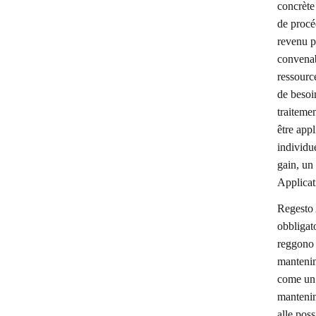
concrète 
de procé
revenu p
convenabl
ressource
de besoin
traiteme
être app
individue
gain, un 
Applicat
Regesto 
obbligato
reggono i
mantenim
come un e
mantenim
alle poss