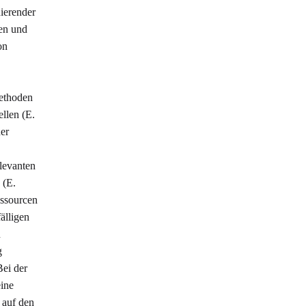
nierender
len und
on
ethoden
llen (E.
der
levanten
 (E.
essourcen
älligen
n
g
Bei der
ine
 auf den