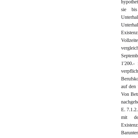
hypothet
sie bi
Unterhal
Unterhal
Existe
Vollze
vergleic
Septembe
1'200.-
verpflic
Berufsko
auf den
Von Betr
nachgehe
E. 7.1.2
mit den
Existenz
Barunte