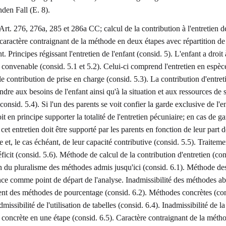
nden Fall (E. 8).
Art. 276, 276a, 285 et 286a CC; calcul de la contribution à l'entretien d
; caractère contraignant de la méthode en deux étapes avec répartition de
t. Principes régissant l'entretien de l'enfant (consid. 5). L'enfant a droit
n convenable (consid. 5.1 et 5.2). Celui-ci comprend l'entretien en espèc
e contribution de prise en charge (consid. 5.3). La contribution d'entret
dre aux besoins de l'enfant ainsi qu'à la situation et aux ressources de 
consid. 5.4). Si l'un des parents se voit confier la garde exclusive de l'e
oit en principe supporter la totalité de l'entretien pécuniaire; en cas de g
 cet entretien doit être supporté par les parents en fonction de leur part d
 et, le cas échéant, de leur capacité contributive (consid. 5.5). Traiteme
ficit (consid. 5.6). Méthode de calcul de la contribution d'entretien (con
du pluralisme des méthodes admis jusqu'ici (consid. 6.1). Méthode des
nce comme point de départ de l'analyse. Inadmissibilité des méthodes abs
t des méthodes de pourcentage (consid. 6.2). Méthodes concrètes (con
dmissibilité de l'utilisation de tabelles (consid. 6.4). Inadmissibilité de la
concrète en une étape (consid. 6.5). Caractère contraignant de la méth