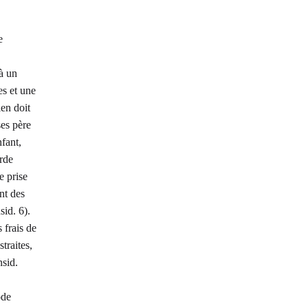
e
 à un
es et une
ien doit
ses père
nfant,
arde
e prise
nt des
sid. 6).
 frais de
traites,
sid.
ode