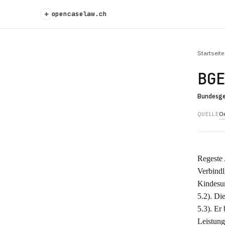
+
opencaselaw.ch
Startseite
BG
Bundesge
Or
QUELLE
Regeste 
Verbindl
Kindesun
5.2). Di
5.3). Er
Leistung