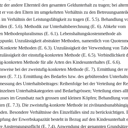
z der andere Elternteil den gesamten Geldunterhalt zu tragen; bei alter
t er von den Eltern im umgekehrten Verhältnis zu den Betreuungsantei
ls im Verhältnis der Leistungsfähigkeit zu tragen (E. 5.5). Behandlung v
len (E. 5.6). Methodik zur Unterhaltsberechnung (E. 6). Abkehr vom
en Methodenpluralismus (E. 6.1). Lebenshaltungskostenmethode als
punkt. Unzulässigkeit abstrakter Methoden, namentlich von Quotenm
. Konkrete Methoden (E. 6.3). Unzulässigkeit der Verwendung von Tabe
zulässigkeit der einstufig-konkreten Methode (E. 6.5). Verbindlichkeit 
ig-konkreten Methode für alle Arten des Kindesunterhaltes (E. 6.6).
sweise bei der zweistufig-konkreten Methode (E. 7). Ermittlung der re
n (E. 7.1). Ermittlung des Bedarfes bzw. des gebührenden Unterhalts
messung des Unterhaltsbeitrages: Reihenfolge bei der Verteilung der R
einzelnen Unterhaltskategorien und Bedarfsgrössen; Verteilung eines allf
sses im Grundsatz nach grossen und kleinen Köpfen; Behandlung vo
en (E. 7.3). Die zweistufig-konkrete Methode ist zivilstandsunabhängi
en. Besondere Verhältnisse des Einzelfalles sind zu berücksichtigen. 
fung der Erwerbskapazität besteht in Bezug auf den Kindesunterhalt e
e Anstrengungspflicht (E. 7.4). Anwendung der genannten Grundsätze