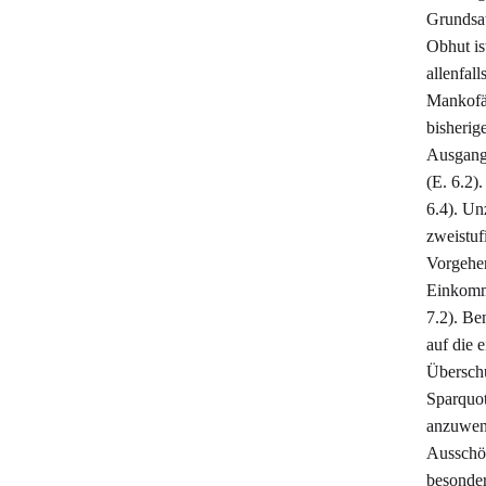
Grundsat
Obhut is
allenfal
Mankofäl
bisherig
Ausgangs
(E. 6.2)
6.4). Un
zweistuf
Vorgehen
Einkomme
7.2). Be
auf die 
Überschu
Sparquot
anzuwend
Ausschöp
besonder