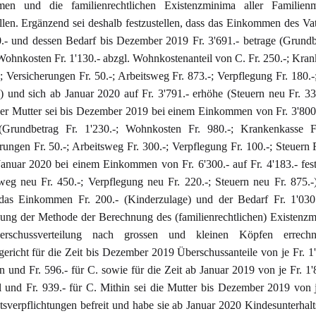
en und die familienrechtlichen Existenzminima aller Familienmi
ellen. Ergänzend sei deshalb festzustellen, dass das Einkommen des Vat
0.- und dessen Bedarf bis Dezember 2019 Fr. 3'691.- betrage (Grundb
Wohnkosten Fr. 1'130.- abzgl. Wohnkostenanteil von C. Fr. 250.-; Kra
-; Versicherungen Fr. 50.-; Arbeitsweg Fr. 873.-; Verpflegung Fr. 180.-
-) und sich ab Januar 2020 auf Fr. 3'791.- erhöhe (Steuern neu Fr. 33
er Mutter sei bis Dezember 2019 bei einem Einkommen von Fr. 3'800.
 (Grundbetrag Fr. 1'230.-; Wohnkosten Fr. 980.-; Krankenkasse Fr
rungen Fr. 50.-; Arbeitsweg Fr. 300.-; Verpflegung Fr. 100.-; Steuern F
anuar 2020 bei einem Einkommen von Fr. 6'300.- auf Fr. 4'183.- fes
weg neu Fr. 450.-; Verpflegung neu Fr. 220.-; Steuern neu Fr. 875.-
 das Einkommen Fr. 200.- (Kinderzulage) und der Bedarf Fr. 1'030.
ng der Methode der Berechnung des (familienrechtlichen) Existenz
rschussverteilung nach grossen und kleinen Köpfen errech
ericht für die Zeit bis Dezember 2019 Überschussanteile von je Fr. 1'
rn und Fr. 596.- für C. sowie für die Zeit ab Januar 2019 von je Fr. 1'
il und Fr. 939.- für C. Mithin sei die Mutter bis Dezember 2019 von 
tsverpflichtungen befreit und habe sie ab Januar 2020 Kindesunterhalt