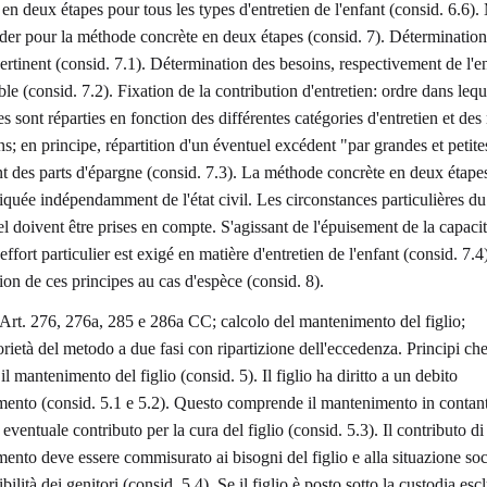
en deux étapes pour tous les types d'entretien de l'enfant (consid. 6.6).
der pour la méthode concrète en deux étapes (consid. 7). Déterminatio
ertinent (consid. 7.1). Détermination des besoins, respectivement de l'en
e (consid. 7.2). Fixation de la contribution d'entretien: ordre dans lequ
s sont réparties en fonction des différentes catégories d'entretien et de
s; en principe, répartition d'un éventuel excédent "par grandes et petites
nt des parts d'épargne (consid. 7.3). La méthode concrète en deux étapes
liquée indépendamment de l'état civil. Les circonstances particulières du
l doivent être prises en compte. S'agissant de l'épuisement de la capaci
effort particulier est exigé en matière d'entretien de l'enfant (consid. 7.4)
ion de ces principes au cas d'espèce (consid. 8).
Art. 276, 276a, 285 e 286a CC; calcolo del mantenimento del figlio;
rietà del metodo a due fasi con ripartizione dell'eccedenza. Principi ch
l mantenimento del figlio (consid. 5). Il figlio ha diritto a un debito
ento (consid. 5.1 e 5.2). Questo comprende il mantenimento in contant
ventuale contributo per la cura del figlio (consid. 5.3). Il contributo di
ento deve essere commisurato ai bisogni del figlio e alla situazione soc
ibilità dei genitori (consid. 5.4). Se il figlio è posto sotto la custodia esc