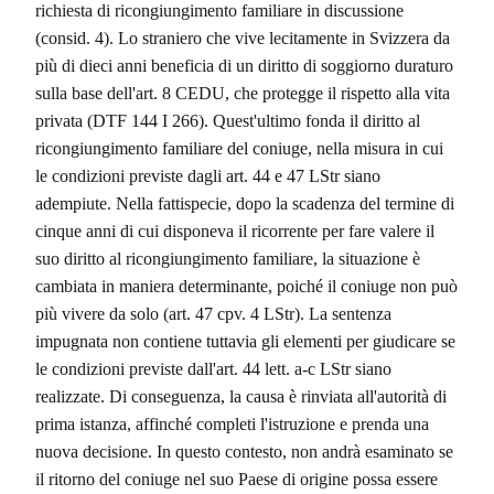
richiesta di ricongiungimento familiare in discussione
(consid. 4). Lo straniero che vive lecitamente in Svizzera da
più di dieci anni beneficia di un diritto di soggiorno duraturo
sulla base dell'art. 8 CEDU, che protegge il rispetto alla vita
privata (DTF 144 I 266). Quest'ultimo fonda il diritto al
ricongiungimento familiare del coniuge, nella misura in cui
le condizioni previste dagli art. 44 e 47 LStr siano
adempiute. Nella fattispecie, dopo la scadenza del termine di
cinque anni di cui disponeva il ricorrente per fare valere il
suo diritto al ricongiungimento familiare, la situazione è
cambiata in maniera determinante, poiché il coniuge non può
più vivere da solo (art. 47 cpv. 4 LStr). La sentenza
impugnata non contiene tuttavia gli elementi per giudicare se
le condizioni previste dall'art. 44 lett. a-c LStr siano
realizzate. Di conseguenza, la causa è rinviata all'autorità di
prima istanza, affinché completi l'istruzione e prenda una
nuova decisione. In questo contesto, non andrà esaminato se
il ritorno del coniuge nel suo Paese di origine possa essere