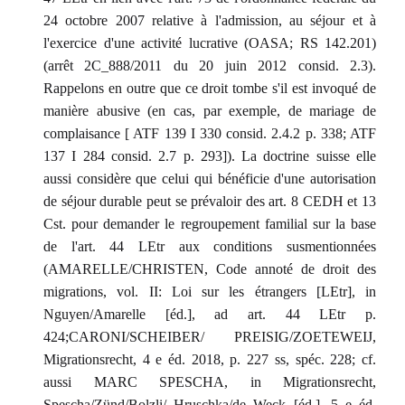
24 octobre 2007 relative à l'admission, au séjour et à
l'exercice d'une activité lucrative (OASA; RS 142.201)
(arrêt 2C_888/2011 du 20 juin 2012 consid. 2.3).
Rappelons en outre que ce droit tombe s'il est invoqué de
manière abusive (en cas, par exemple, de mariage de
complaisance [ ATF 139 I 330 consid. 2.4.2 p. 338; ATF
137 I 284 consid. 2.7 p. 293]). La doctrine suisse elle
aussi considère que celui qui bénéficie d'une autorisation
de séjour durable peut se prévaloir des art. 8 CEDH et 13
Cst. pour demander le regroupement familial sur la base
de l'art. 44 LEtr aux conditions susmentionnées
(AMARELLE/CHRISTEN, Code annoté de droit des
migrations, vol. II: Loi sur les étrangers [LEtr], in
Nguyen/Amarelle [éd.], ad art. 44 LEtr p.
424;CARONI/SCHEIBER/ PREISIG/ZOETEWEIJ,
Migrationsrecht, 4 e éd. 2018, p. 227 ss, spéc. 228; cf.
aussi MARC SPESCHA, in Migrationsrecht,
Spescha/Zünd/Bolzli/ Hruschka/de Weck [éd.], 5 e éd.