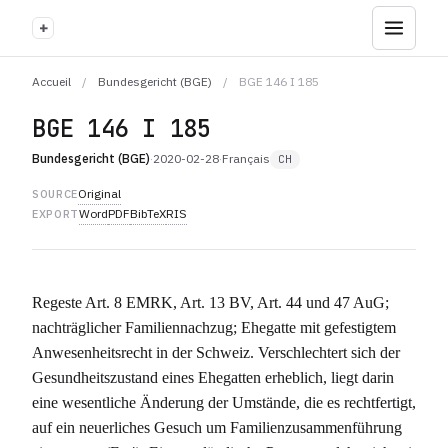
+
Accueil
/
Bundesgericht (BGE)
/
BGE 146 I 185
BGE 146 I 185
Bundesgericht (BGE)
·
2020-02-28
·
Français
CH
Original
SOURCE
Word
PDF
BibTeX
RIS
EXPORT
Regeste Art. 8 EMRK, Art. 13 BV, Art. 44 und 47 AuG;
nachträglicher Familiennachzug; Ehegatte mit gefestigtem
Anwesenheitsrecht in der Schweiz. Verschlechtert sich der
Gesundheitszustand eines Ehegatten erheblich, liegt darin
eine wesentliche Änderung der Umstände, die es rechtfertigt,
auf ein neuerliches Gesuch um Familienzusammenführung