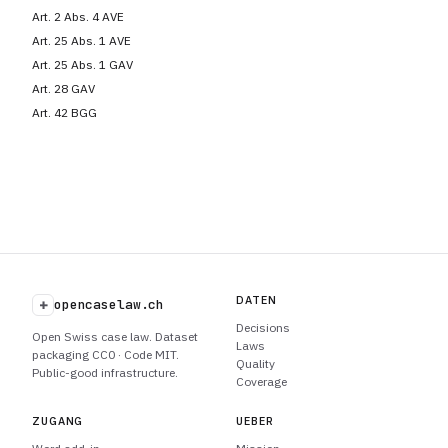
Art. 2 Abs. 4 AVE
Art. 25 Abs. 1 AVE
Art. 25 Abs. 1 GAV
Art. 28 GAV
Art. 42 BGG
DATEN
+
opencaselaw.ch
Decisions
Open Swiss case law. Dataset
Laws
packaging CC0 · Code MIT.
Quality
Public-good infrastructure.
Coverage
ZUGANG
UEBER