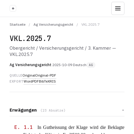
+
Startseite
/
Ag Versicherungsgericht
/
VKL.2025.7
VKL.2025.7
Obergericht / Versicherungsgericht / 3. Kammer —
VKL.2025.7
Ag Versicherungsgericht
·
2025-10-09
·
Deutsch
AG
Original
Original-PDF
QUELLE
Word
PDF
BibTeX
RIS
EXPORT
Erwägungen
(23 Absätze)
E. 1.1
In Gutheissung der Klage wird die Beklagte