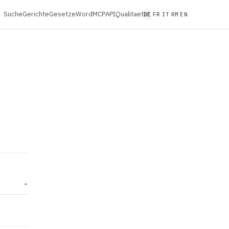
Suche
Gerichte
Gesetze
Word
MCP
API
Qualitaet
DE
FR
IT
RM
EN