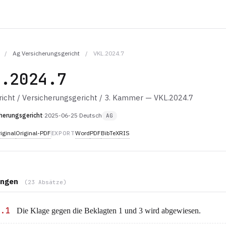
/
Ag Versicherungsgericht
/
VKL.2024.7
L.2024.7
icht / Versicherungsgericht / 3. Kammer — VKL.2024.7
herungsgericht
·
2025-06-25
·
Deutsch
AG
iginal
Original-PDF
Word
PDF
BibTeX
RIS
EXPORT
ngen
(23 Absätze)
1.1
Die Klage gegen die Beklagten 1 und 3 wird abgewiesen.