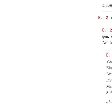
3. Kam
E. 2
o
E. 
gen, 
Arbeit
E.
Vor
Ein
Art
Inv
Mas
S. 
- 5 