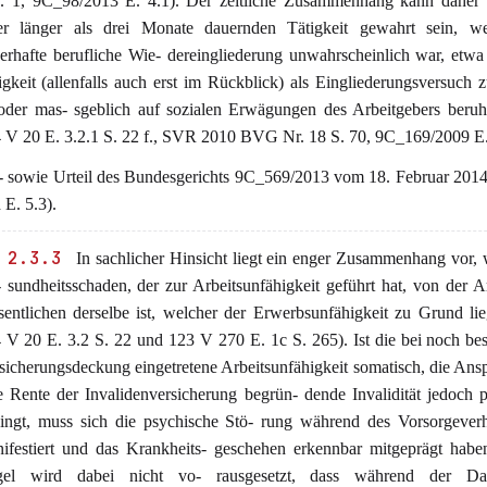
. 1, 9C_98/2013 E. 4.1). Der zeitliche Zusammenhang kann daher 
er länger als drei Monate dauernden Tätigkeit gewahrt sein, w
erhafte berufliche Wie- dereingliederung unwahrscheinlich war, etwa
igkeit (allenfalls auch erst im Rückblick) als Eingliederungsversuch 
 oder mas- sgeblich auf sozialen Erwägungen des Arbeitgebers beru
 V 20 E. 3.2.1 S. 22 f., SVR 2010 BVG Nr. 18 S. 70, 9C_169/2009 E.
 - sowie Urteil des Bundesgerichts 9C_569/2013 vom 18. Februar 2014
 E. 5.3).
 2.3.3
In sachlicher Hinsicht liegt ein enger Zusammenhang vor,
 sundheitsschaden, der zur Arbeitsunfähigkeit geführt hat, von der A
entlichen derselbe ist, welcher der Erwerbsunfähigkeit zu Grund l
 V 20 E. 3.2 S. 22 und 123 V 270 E. 1c S. 265). Ist die bei noch be
sicherungsdeckung eingetretene Arbeitsunfähigkeit somatisch, die Ans
e Rente der Invalidenversicherung begrün- dende Invalidität jedoch 
ingt, muss sich die psychische Stö- rung während des Vorsorgeverh
ifestiert und das Krankheits- geschehen erkennbar mitgeprägt habe
gel wird dabei nicht vo- rausgesetzt, dass während der Da