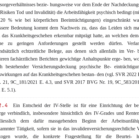
sorgeverhältnisses bezie- hungsweise vor dem Ende der Nachdeckungsf
 Risiken Tod und Invalidität) die Arbeitsfähigkeit psychisch bedingt (m
20 % wie bei körperlichen Beeinträchtigungen) eingeschränkt w
ssere Bedeutung kommt dem Nachweis zu, dass das Leiden sich mani
 das Krankheitsgeschehen erkennbar mitprägt hatte, an welchen dem
ne zu geringen Anforderungen gestellt werden dürfen. Verla
ndsätzlich echtzeitliche Belege, aus denen sich allenfalls im Ver-
teren fachärztlichen Berichten gewichtige Anhaltspunkte erge- ben, w
h bestehender Versicherungsdeckung psychische Be- einträchtigu
wirkungen auf das Krankheitsgeschehen bestan- den (vgl. SVR 2022
. 21, 9C_181/2021 E. 4.3, und SVR 2017 BVG Nr. 19, 9C_583/201
 E. 5.1).
2.4
Ein Entscheid der IV-Stelle ist für eine Einrichtung der be
rge verbindlich, insbesondere hinsichtlich des IV-Grades und Rente
hliesslich dem dafür massgebenden Beginn der Arbeitsunfähi
ammter Tätigkeit, sofern sie in das invalidenversicherungsrechtliche 
zogen wurde, die konkrete Fragestellung für die Beurtei- 