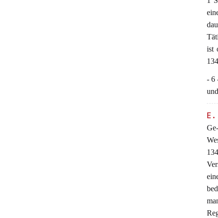
1 S
ein
dau
Tät
ist
134
- 6
und
E.
Ge-
Wes
134
Ver
ein
bed
man
Re