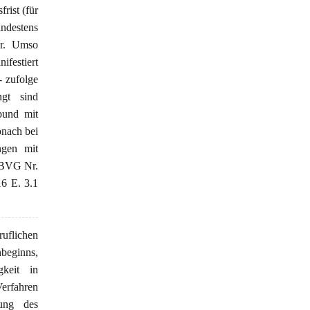
rist (für
indestens
ar. Umso
festiert
- zufolge
ngt sind
 bund mit
onach bei
ngen mit
 BVG Nr.
6 E. 3.1
ruflichen
nbeginns,
gkeit in
Verfahren
lung des