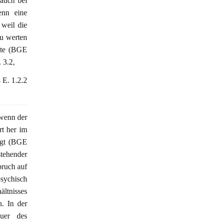
auch bei
enn eine
 weil die
zu werten
hte (BGE
 3.2,
 E. 1.2.2
 wenn der
rt her im
iegt (BGE
stehender
pruch auf
psychisch
ältnisses
n. In der
uer des