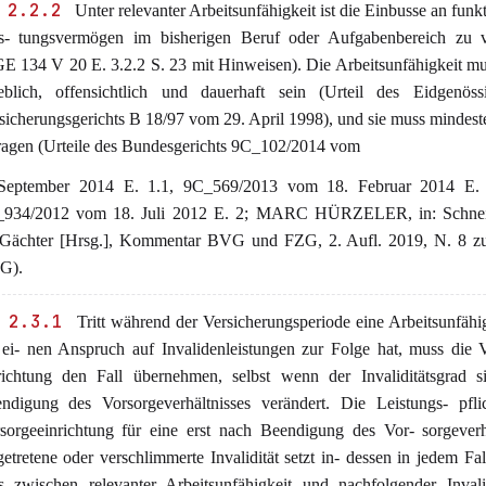
 2.2.2
Unter relevanter Arbeitsunfähigkeit ist die Einbusse an funk
s- tungsvermögen im bisherigen Beruf oder Aufgabenbereich zu v
E 134 V 20 E. 3.2.2 S. 23 mit Hinweisen). Die Arbeitsunfähigkeit mu
eblich, offensichtlich und dauerhaft sein (Urteil des Eidgenöss
sicherungsgerichts B 18/97 vom 29. April 1998), und sie muss mindes
ragen (Urteile des Bundesgerichts 9C_102/2014 vom
September 2014 E. 1.1, 9C_569/2013 vom 18. Februar 2014 E.
934/2012 vom 18. Juli 2012 E. 2; MARC HÜRZELER, in: Schnei
/Gächter [Hrsg.], Kommentar BVG und FZG, 2. Aufl. 2019, N. 8 zu
G).
 2.3.1
Tritt während der Versicherungsperiode eine Arbeitsunfähig
 ei- nen Anspruch auf Invalidenleistungen zur Folge hat, muss die 
richtung den Fall übernehmen, selbst wenn der Invaliditätsgrad s
ndigung des Vorsorgeverhältnisses verändert. Die Leistungs- pflic
sorgeeinrichtung für eine erst nach Beendigung des Vor- sorgeverh
getretene oder verschlimmerte Invalidität setzt in- dessen in jedem Fal
s zwischen relevanter Arbeitsunfähigkeit und nachfolgender Invali