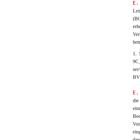
E.
Lei
(BG
erh
Ver
bet
1. 
9C_
ser
BV
E.
die
ein
Bee
Vor
ein
das