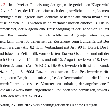
1.2
In teilweiser Gutheissung der gegen sie gerichteten Klage wir
 2 verpflichtet, der Klägerin eine nach den gesetzlichen und regle- men
mmungen festzulegende Invalidenrente basierend auf einem Invalidität
auszurichten. 2. Es werden keine Verfahrenskosten erhoben. 3. Die B
verpflichtet, der Klägerin eine Entschädigung in der Höhe von Fr. 3'
len. Beschwerde in öffentlich-rechtlichen Angelegenheiten Gege
heid kann innert 30 Tagen seit der Zustellung beim Bundesgericht B
eicht werden (Art. 82 ff. in Verbindung mit Art. 90 ff. BGG). Die Fr
d folgender Zeiten still: vom sieb- ten Tag vor Ostern bis und mit de
ach Ostern, vom 15. Juli bis und mit 15. August sowie vom 18. Dez
it dem 2. Januar (Art. 46 BGG). Die Beschwerdeschrift ist dem Bunde
izerhofquai 6, 6004 Luzern, zuzustellen. Die Beschwerdeschrift
ren, deren Begründung mit Angabe der Beweismittel und die Untersc
werdeführers oder seines Vertreters zu enthalten; der angefochtene 
die als Beweis- mittel angerufenen Urkunden sind beizulegen, soweit d
 Hän- den hat (Art. 42 BGG).
 Aarau, 25. Juni 2025 Versicherungsgericht des Kantons Aargau