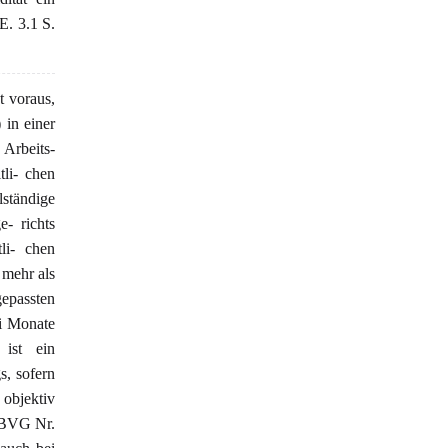
E. 3.1 S.
 voraus,
 in einer
Arbeits-
li- chen
tändige
- richts
li- chen
mehr als
epassten
ei Monate
 ist ein
s, sofern
objektiv
4 BVG Nr.