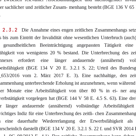
er sachlicher und zeitlicher Zusam- menhang besteht (BGE 136 V 65 
.
 2.3.2
Die Annahme eines engen zeitlichen Zusammenhangs setzt
s bis zum Eintritt der Invalidität ohne wesentlichen Unterbruch (auch)
 gesundheitlichen Beeinträchtigung angepassten Tätigkeit eine 
ähigkeit von wenigstens 20 % bestand. Die Unterbrechung des zeit
nnexes erfordert eine länger andauernde (annähernd) volls
eitsfähigkeit (BGE 134 V 20 E. 3.2.1 S. 22; Urteil des Bundesge
653/2016 vom 2. März 2017 E. 3). Eine nachhaltige, den zeit
ammenhang unterbrechende Erholung ist anzunehmen, wenn während 
ier Monate eine Arbeitsfähigkeit von über 80 % in ei- ner ang
erbstätigkeit vorgelegen hat (BGE 144 V 58 E. 4.5 S. 63). Eine dr
r länger andauernde (annähernd) vollständige Arbeitsfähigkeit
ichtiges Indiz für eine Unterbrechung des zeitli- chen Zusammenhang
h eine dauerhafte Wiedererlangung der Erwerbsfähigkeit als 
rscheinlich darstellt (BGE 134 V 20 E. 3.2.1 S. 22 f. und SVR 201