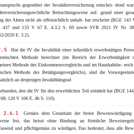
nanspruchs gegenüber der Invalidenversicherung entschei- dend war
idenversicherungsrechtliche Betrachtungsweise auf- grund einer ges
ng der Akten nicht als offensichtlich unhalt- bar erscheint (BGE 143
. 437 und 133 V 67 E. 4.3.2 S. 69 sowie SVR 2021 IV Nr. 38
2/2020 E. 3.2).
2.5
Hat die IV die Invalidität einer teilzeitlich erwerbstätigen Perso
emischten Methode berechnet (im Bereich der Erwerbstätigkeit 
meinen Methode des Einkommensvergleichs und im Haushaltsbe- reich
fischen Methode des Betätigungsvergleichs), sind die Vorsorgeeinr
ätzlich an denjenigen Invaliditätsgrad
gebunden, den die IV für den erwerblichen Teil ermittelt hat (BGE 14
 68; 120 V 106 E. 4b S. 110).
 2.6.1
Gemäss dem Grundsatz der freien Beweiswürdigung 
eise frei, das heisst ohne Bindung an förmliche Beweisregel
assend und pflichtgemäss zu würdigen. Das bedeutet, dass alle Bewe