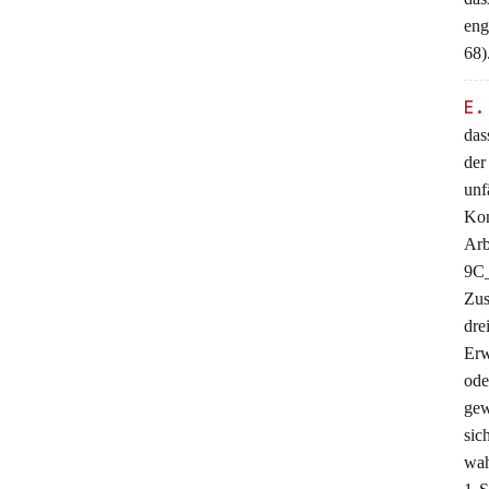
eng
68)
E.
das
der
unf
Ko
Arb
9C_
Zus
dre
Erw
ode
gew
sic
wah