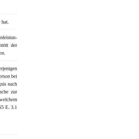
 hat.
nleistun-
ritt der
en.
jenigen
erson bei
gnis nach
sache zur
n welchem
65 E. 3.1