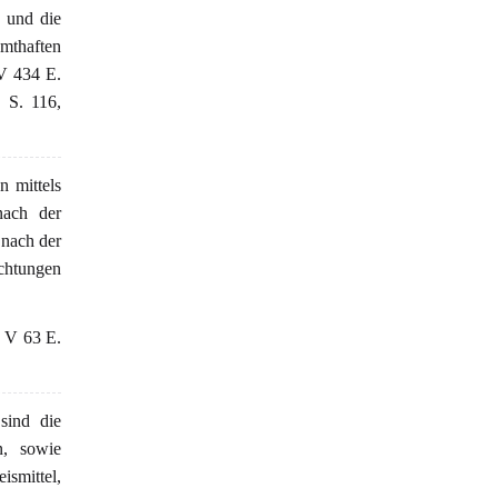
 und die
amthaften
 V 434 E.
 S. 116,
n mittels
nach der
 nach der
ichtungen
4 V 63 E.
sind die
n, sowie
ismittel,