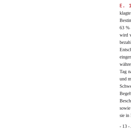
E. 
klagte
Besti
63 % 
wird 
bezah
Entsc
einger
währen
Tag n
und m
Schwe
Begeh
Besch
sowie 
sie in
- 13 -