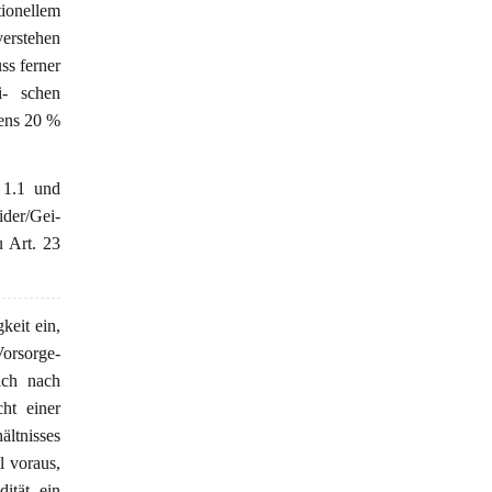
tionellem
erstehen
ss ferner
i- schen
tens 20 %
 1.1 und
der/Gei-
 Art. 23
keit ein,
Vorsorge-
ich nach
ht einer
ältnisses
l voraus,
dität ein