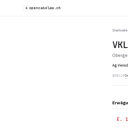
+
opencaselaw.ch
Startseite
VK
Oberger
Ag Versic
Or
QUELLE
Erwägu
E. 