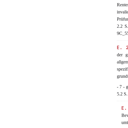
Rente
inval
Prüfu
2.2 S
9C_55
E. 
der g
allge
spezi
grunds
- 7 - 
5.2 S.
E.
Bew
umf