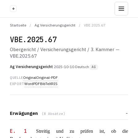
+
Startseite
/
Ag Versicherungsgericht
/
VBE.2025.67
VBE.2025.67
Obergericht / Versicherungsgericht / 3. Kammer —
VBE.2025.67
Ag Versicherungsgericht
·
2025-10-10
·
Deutsch
AG
Original
Original-PDF
QUELLE
Word
PDF
BibTeX
RIS
EXPORT
Erwägungen
(8 Absätze)
E. 1
Streitig und zu prüfen ist, ob die