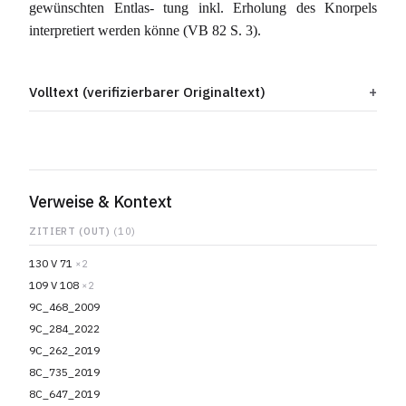
gewünschten Entlas- tung inkl. Erholung des Knorpels
interpretiert werden könne (VB 82 S. 3).
Volltext (verifizierbarer Originaltext)
Verweise & Kontext
ZITIERT (OUT)
(10)
130 V 71
×2
109 V 108
×2
9C_468_2009
9C_284_2022
9C_262_2019
8C_735_2019
8C_647_2019