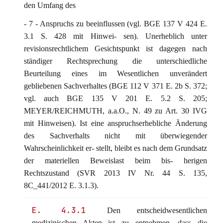
den Umfang des
- 7 - Anspruchs zu beeinflussen (vgl. BGE 137 V 424 E.
3.1 S. 428 mit Hinwei- sen). Unerheblich unter
revisionsrechtlichem Gesichtspunkt ist dagegen nach
ständiger Rechtsprechung die unterschiedliche
Beurteilung eines im Wesentlichen unverändert
gebliebenen Sachverhaltes (BGE 112 V 371 E. 2b S. 372;
vgl. auch BGE 135 V 201 E. 5.2 S. 205;
MEYER/REICHMUTH, a.a.O., N. 49 zu Art. 30 IVG
mit Hinweisen). Ist eine anspruchserhebliche Änderung
des Sachverhalts nicht mit überwiegender
Wahrscheinlichkeit er- stellt, bleibt es nach dem Grundsatz
der materiellen Beweislast beim bis- herigen
Rechtszustand (SVR 2013 IV Nr. 44 S. 135,
8C_441/2012 E. 3.1.3).
E. 4.3.1
Den entscheidwesentlichen
medizinischen Akten ist zu entnehmen, dass die