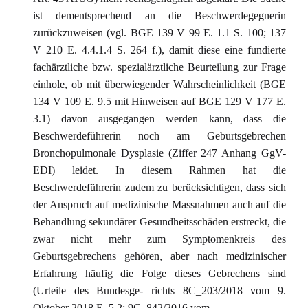
ist dementsprechend an die Beschwerdegegnerin
zurückzuweisen (vgl. BGE 139 V 99 E. 1.1 S. 100; 137
V 210 E. 4.4.1.4 S. 264 f.), damit diese eine fundierte
fachärztliche bzw. spezialärztliche Beurteilung zur Frage
einhole, ob mit überwiegender Wahrscheinlichkeit (BGE
134 V 109 E. 9.5 mit Hinweisen auf BGE 129 V 177 E.
3.1) davon ausgegangen werden kann, dass die
Beschwerdeführerin noch am Geburtsgebrechen
Bronchopulmonale Dysplasie (Ziffer 247 Anhang GgV-
EDI) leidet. In diesem Rahmen hat die
Beschwerdeführerin zudem zu berücksichtigen, dass sich
der Anspruch auf medizinische Massnahmen auch auf die
Behandlung sekundärer Gesundheitsschäden erstreckt, die
zwar nicht mehr zum Symptomenkreis des
Geburtsgebrechens gehören, aber nach medizinischer
Erfahrung häufig die Folge dieses Gebrechens sind
(Urteile des Bundesge- richts 8C_203/2018 vom 9.
Oktober 2018 E. 5.2; 9C_842/2016 vom