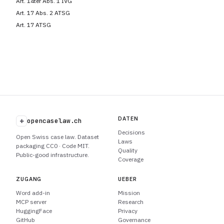
Art. 14ter Abs. 1 IVG
Art. 17 Abs. 2 ATSG
Art. 17 ATSG
DATEN
+
opencaselaw.ch
Decisions
Open Swiss case law. Dataset
Laws
packaging CC0 · Code MIT.
Quality
Public-good infrastructure.
Coverage
ZUGANG
UEBER
Word add-in
Mission
MCP server
Research
HuggingFace
Privacy
GitHub
Governance