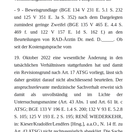
- 9 - Beweisgrundlage (BGE 134 V 231 E. 5.1 S. 232
und 125 V 351 E. 3a S. 352) nach dem Dargelegten
zumindest geringe Zweifel (BGE 135 V 465 E. 4.4 S.
469 f. und 122 V 157 E. 1d S. 162 f.) an den
Beurteilungen von RAD-Ärztin Dr. med. D._____. Ob
seit der Kostengutsprache vom
19. Oktober 2022 eine wesentliche Änderung in den
tatsächlichen Verhältnissen stattgefunden hat und damit
ein Revisionsgrund nach Art. 17 ATSG vorliegt, lässt sich
daher gestützt darauf nicht abschliessend beurteilen. Der
anspruchsrelevante medizinische Sachverhalt erweist sich
damit als unvollständig und im Lichte der
Untersuchungsmaxime (Art. 43 Abs. 1 und Art. 61 lit. c
ATSG; BGE 133 V 196 E. 1.4 S. 200; 132 V 93 E. 5.2.8
S. 105; 125 V 193 E. 2 S. 195; RENÉ WIEDERKEHR,
in: Kieser/Kradolfer/Lendfers [Hrsg.], a.a.O., N. 14 ff. zu
Art. 43 ATSG) nicht rechtsgenüglich abgeklärt. Die Sache