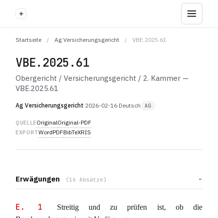
+
Startseite
/
Ag Versicherungsgericht
/
VBE.2025.61
VBE.2025.61
Obergericht / Versicherungsgericht / 2. Kammer —
VBE.2025.61
Ag Versicherungsgericht
·
2026-02-16
·
Deutsch
AG
Original
Original-PDF
QUELLE
Word
PDF
BibTeX
RIS
EXPORT
Erwägungen
(16 Absätze)
E. 1
Streitig und zu prüfen ist, ob die