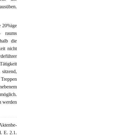
ausüben.
ie 20%ige
- raums
halb die
eit nicht
rdeführer
Tätigkeit
 sitzend,
d Treppen
unebenem
 möglich.
n werden
 Aktenbe-
. E. 2.1.