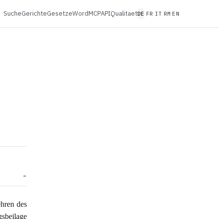
Suche
Gerichte
Gesetze
Word
MCP
API
Qualitaet
DE
FR
IT
RM
EN
ehren des
sbeilage