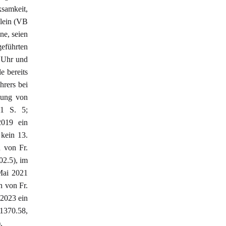
samkeit,
klein (VB
ne, seien
eführten
 Uhr und
e bereits
rers bei
gung von
.1 S. 5;
2019 ein
 kein 13.
 von Fr.
02.5), im
 Mai 2021
n von Fr.
 2023 ein
1370.58,
.