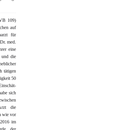
(VB 109)
ichen auf
arzt für
 Dr. med.
rer eine
e und die
eblicher
h tätigen
igkeit 50
Einschät-
abe sich
zwischen
rzt die
h wie vor
t 2016 im
rde der