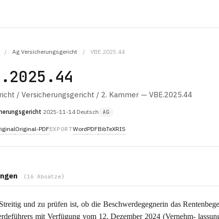
/
Ag Versicherungsgericht
/
VBE.2025.44
E.2025.44
icht / Versicherungsgericht / 2. Kammer — VBE.2025.44
herungsgericht
·
2025-11-14
·
Deutsch
AG
iginal
Original-PDF
Word
PDF
BibTeX
RIS
EXPORT
ngen
(16 Absätze)
Streitig und zu prüfen ist, ob die Beschwerdegegnerin das Rentenbeg
rdeführers mit Verfügung vom 12. Dezember 2024 (Vernehm- lassung