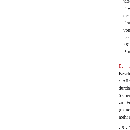
tat
Erw
des
Erw
vo
Loh
281
Bun
E. 
Besch
/ All
durch
Sicher
zu Fu
(manc
mehr 
- 6 -