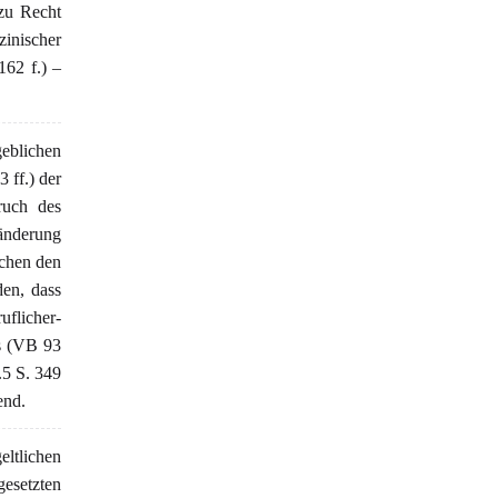
 zu Recht
inischer
62 f.) –
geblichen
 ff.) der
ruch des
änderung
chen den
den, dass
flicher-
rs (VB 93
.5 S. 349
end.
ltlichen
gesetzten