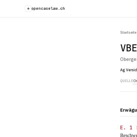
+
opencaselaw.ch
Startseite
VB
Oberger
Ag Versic
Or
QUELLE
Erwägu
E. 1
Beschwe