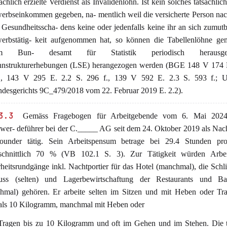
sächlich erzielte Verdienst als Invalidenlohn. Ist kein solches tatsächlich
erbseinkommen gegeben, na- mentlich weil die versicherte Person nach
 Gesundheitsscha- dens keine oder jedenfalls keine ihr an sich zumut
erbstätig- keit aufgenommen hat, so können die Tabellenlöhne ge
m Bun- desamt für Statistik periodisch herausgeg
nstrukturerhebungen (LSE) herangezogen werden (BGE 148 V 174 E
, 143 V 295 E. 2.2 S. 296 f., 139 V 592 E. 2.3 S. 593 f.; Ur
desgerichts 9C_479/2018 vom 22. Februar 2019 E. 2.2).
3.3
Gemäss Fragebogen für Arbeitgebende vom 6. Mai 2024 
wer- deführer bei der C._____ AG seit dem 24. Oktober 2019 als Na
rounder tätig. Sein Arbeitspensum betrage bei 29.4 Stunden p
schnittlich 70 % (VB 102.1 S. 3). Zur Tätigkeit würden Arbe
heitsrundgänge inkl. Nachtportier für das Hotel (manchmal), die Schl
ss (selten) und Lagerbewirtschaftung der Restaurants und Bar
hmal) gehören. Er arbeite selten im Sitzen und mit Heben oder Tr
als 10 Kilogramm, manchmal mit Heben oder
 Tragen bis zu 10 Kilogramm und oft im Gehen und im Stehen. Die t