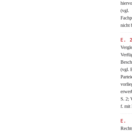
hierv
(vgl.
Fachp
nicht 
E. 
Vergle
Verfü
Besch
(vgl.
Parte
vorli
erwer
S. 2;
f. mi
E. 
Rechts