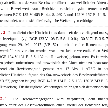
or) abstellte, wurde vom Beschwerdeführer – ausweislich der Akten
 zum Beweiswert von Berichten versicherungsin- terner mediz
ersonen BGE 135 V 465 E. 4.4 S. 469 f. und 122 V 157 E. 1d S. 1
beanstandet, womit sich diesbezügliche Weiterungen erübrigen.
2.3
In medizinischer Hinsicht ist es damit seit dem vorliegend mass
ichszeitpunkt (vgl. BGE 133 V 108 E. 5 S. 110 ff.; 130 V 71 E. 3 S. 73
gung vom 29. Mai 2017 (VB 52) – mit der der Rentenan- sp
werdeführers verneint worden war – zu keiner wesentli- chen Ver
 BGE 134 V 131 E. 3 S. 132 mit Hinweisen) gekom- men. Es ist zwis
ien jedoch unbestritten und ausweislich der Akten nicht zu beanstan
egend ein Revisionsgrund gemäss Art. 17 Abs. 1 ATSG in beru
blicher Hinsicht aufgrund des Sta- tuswechsels des Beschwerdeführe
 VB 52) gegeben ist (vgl. BGE 147 V 124 E. 7 S. 133; 130 V 343 E. 3
t Hinweisen). Diesbezügliche Weiterungen erübrigen sich dementsprech
3.1
Die Beschwerdegegnerin wird verpflichtet, dem unentge
ver- treter des Beschwerdeführers einen Viertel der richterlich fest