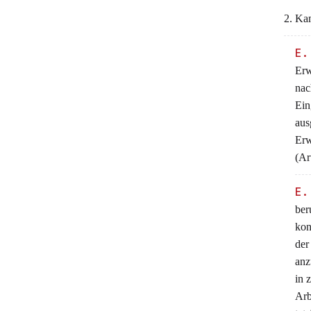
2. Kam
E
Erw
na
Ei
aus
Erw
(Ar
E.
ber
kon
der
anz
in 
Arb