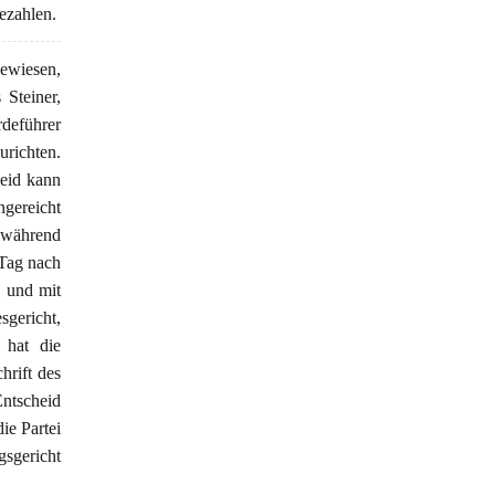
ezahlen.
gewiesen,
Steiner,
rdeführer
urichten.
heid kann
gereicht
t während
 Tag nach
 und mit
gericht,
 hat die
hrift des
Entscheid
ie Partei
gsgericht