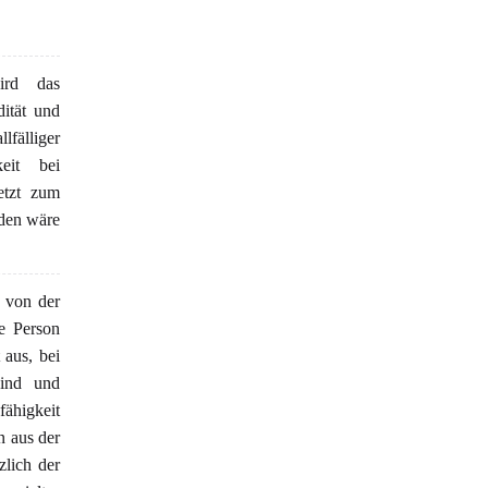
ird das
dität und
älliger
eit bei
etzt zum
rden wäre
 von der
te Person
 aus, bei
sind und
fähigkeit
n aus der
zlich der