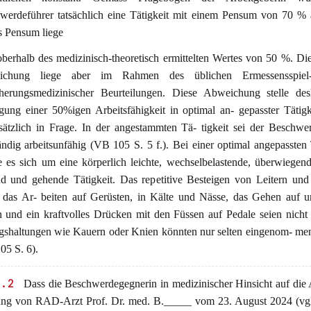
werdeführer tatsächlich eine Tätigkeit mit einem Pensum von 70 % 
s Pensum liege
 oberhalb des medizinisch-theoretisch ermittelten Wertes von 50 %. D
ichung liege aber im Rahmen des üblichen Ermessensspiel
cherungsmedizinischer Beurteilungen. Diese Abweichung stelle des
egung einer 50%igen Arbeitsfähigkeit in optimal an- gepasster Tätigk
sätzlich in Frage. In der angestammten Tä- tigkeit sei der Beschwe
ändig arbeitsunfähig (VB 105 S. 5 f.). Bei einer optimal angepassten 
e es sich um eine körperlich leichte, wechselbelastende, überwiegend
nd und gehende Tätigkeit. Das repetitive Besteigen von Leitern un
 das Ar- beiten auf Gerüsten, in Kälte und Nässe, das Gehen auf 
 und ein kraftvolles Drücken mit den Füssen auf Pedale seien nicht
shaltungen wie Kauern oder Knien könnten nur selten eingenom- me
05 S. 6).
2.2
Dass die Beschwerdegegnerin in medizinischer Hinsicht auf die
lung von RAD-Arzt Prof. Dr. med. B._____ vom 23. August 2024 (vgl