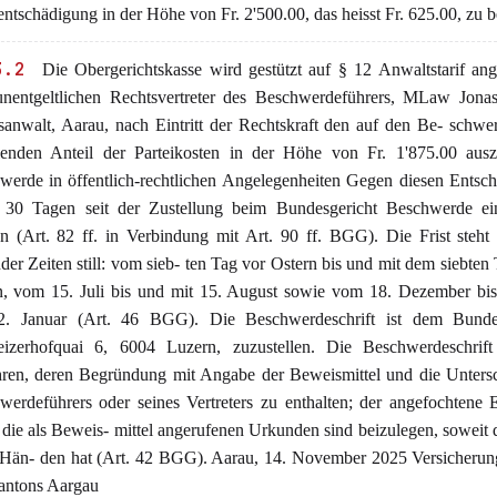
entschädigung in der Höhe von Fr. 2'500.00, das heisst Fr. 625.00, zu b
3.2
Die Obergerichtskasse wird gestützt auf § 12 Anwaltstarif an
nentgeltlichen Rechtsvertreter des Beschwerdeführers, MLaw Jonas 
sanwalt, Aarau, nach Eintritt der Rechtskraft den auf den Be- schwe
llenden Anteil der Parteikosten in der Höhe von Fr. 1'875.00 ausz
werde in öffentlich-rechtlichen Angelegenheiten Gegen diesen Entsc
t 30 Tagen seit der Zustellung beim Bundesgericht Beschwerde ein
n (Art. 82 ff. in Verbindung mit Art. 90 ff. BGG). Die Frist steh
der Zeiten still: vom sieb- ten Tag vor Ostern bis und mit dem siebten
n, vom 15. Juli bis und mit 15. August sowie vom 18. Dezember bis
. Januar (Art. 46 BGG). Die Beschwerdeschrift ist dem Bundes
izerhofquai 6, 6004 Luzern, zuzustellen. Die Beschwerdeschrift
ren, deren Begründung mit Angabe der Beweismittel und die Untersc
werdeführers oder seines Vertreters zu enthalten; der angefochtene 
die als Beweis- mittel angerufenen Urkunden sind beizulegen, soweit d
n Hän- den hat (Art. 42 BGG). Aarau, 14. November 2025 Versicherun
antons Aargau