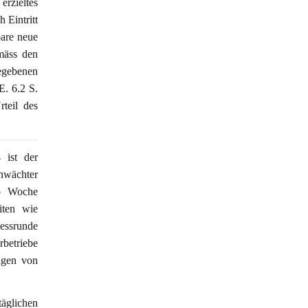
 erzieltes
 Eintritt
bare neue
mäss den
ebenen
. 6.2 S.
teil des
ist der
chwächter
ro Woche
iten wie
iessrunde
betriebe
agen von
äglichen