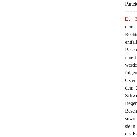
Partei
E. 
dem u
Recht
entfa
Besch
inner
werde
folgen
Oster
dem 2
Schwe
Begeh
Besch
sowie 
sie i
des K