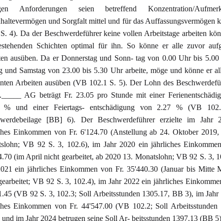
igen Anforderungen seien betreffend Konzentration/Aufmerk
haltevermögen und Sorgfalt mittel und für das Auffassungsvermögen 
S. 4). Da der Beschwerdeführer keine vollen Arbeitstage arbeiten kön
estehenden Schichten optimal für ihn. So könne er alle zuvor aufg
ten ausüben. Da er Donnerstag und Sonn- tag von 0.00 Uhr bis 5.00
ag und Samstag von 23.00 bis 5.30 Uhr arbeite, möge und könne er all
nten Arbeiten ausüben (VB 102.1 S. 5). Der Lohn des Beschwerdefüh
._____ AG beträgt Fr. 23.05 pro Stunde mit einer Ferienentschädi
 % und einer Feiertags- entschädigung von 2.27 % (VB 102
werdebeilage [BB] 6). Der Beschwerdeführer erzielte im Jahr 
iches Einkommen von Fr. 6'124.70 (Anstellung ab 24. Oktober 2019,
slohn; VB 92 S. 3, 102.6), im Jahr 2020 ein jährliches Einkommen
.70 (im April nicht gearbeitet, ab 2020 13. Monatslohn; VB 92 S. 3, 1
2021 ein jährliches Einkommen von Fr. 35'440.30 (Januar bis Mitte
gearbeitet; VB 92 S. 3, 102.4), im Jahr 2022 ein jährliches Einkomme
1.45 (VB 92 S. 3, 102.3; Soll Arbeitsstunden 1305.17, BB 3), im Jahr
iches Einkommen von Fr. 44'547.00 (VB 102.2; Soll Arbeitsstunden 
und im Jahr 2024 betrugen seine Soll Ar- beitsstunden 1397.13 (BB 5)