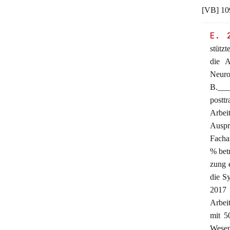
[VB] 109
E. 
stütz
die A
Neurol
B.___
postt
Arbei
Auspr
Fachar
% bet
zung 
die S
2017
Arbeit
mit 5
Wese