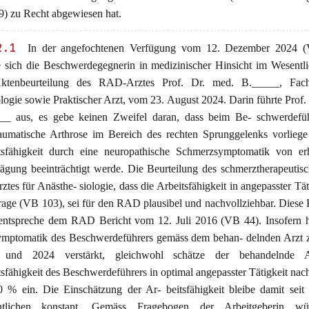
) zu Recht abgewiesen hat.
2.1
In der angefochtenen Verfügung vom 12. Dezember 2024 
te sich die Beschwerdegegnerin in medizinischer Hinsicht im Wesentl
ktenbeurteilung des RAD-Arztes Prof. Dr. med. B._____, Fach
ogie sowie Praktischer Arzt, vom 23. August 2024. Darin führte Prof.
__ aus, es gebe keinen Zweifel daran, dass beim Be- schwerdefüh
raumatische Arthrose im Bereich des rechten Sprunggelenks vorlieg
tsfähigkeit durch eine neuropathische Schmerzsymptomatik von erh
ägung beeinträchtigt werde. Die Beurteilung des schmerztherapeutisc
ztes für Anästhe- siologie, dass die Arbeitsfähigkeit in angepasster Tät
rage (VB 103), sei für den RAD plausibel und nachvollziehbar. Diese 
entspreche dem RAD Bericht vom 12. Juli 2016 (VB 44). Insofern h
ymptomatik des Beschwerdeführers gemäss dem behan- delnden Arzt 
 und 2024 verstärkt, gleichwohl schätze der behandelnde A
sfähigkeit des Beschwerdeführers in optimal angepasster Tätigkeit nac
0 % ein. Die Einschätzung der Ar- beitsfähigkeit bleibe damit sei
ntlichen konstant. Gemäss Fragebogen der Arbeitgeberin wü