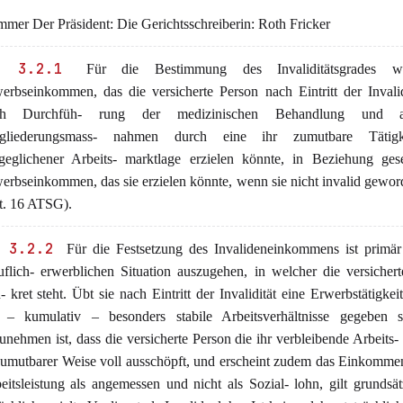
mer Der Präsident: Die Gerichtsschreiberin: Roth Fricker
. 3.2.1
Für die Bestimmung des Invaliditätsgrades w
erbseinkommen, das die versicherte Person nach Eintritt der Invali
ch Durchfüh- rung der medizinischen Behandlung und allf
ngliederungsmass- nahmen durch eine ihr zumutbare Tätigk
geglichener Arbeits- marktlage erzielen könnte, in Beziehung ges
erbseinkommen, das sie erzielen könnte, wenn sie nicht invalid gewo
t. 16 ATSG).
 3.2.2
Für die Festsetzung des Invalideneinkommens ist primär
uflich- erwerblichen Situation auszugehen, in welcher die versicher
- kret steht. Übt sie nach Eintritt der Invalidität eine Erwerbstätigkeit
 – kumulativ – besonders stabile Arbeitsverhältnisse gegeben 
unehmen ist, dass die versicherte Person die ihr verbleibende Arbeits- 
zumutbarer Weise voll ausschöpft, und erscheint zudem das Einkomme
eitsleistung als angemessen und nicht als Sozial- lohn, gilt grundsät