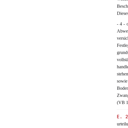
Besch
Diese
- 4 -
Abwe
versi
Festl
grund
vollst
handl
stehe
sowie
Boden
Zwang
(VB 1
E. 
urtei