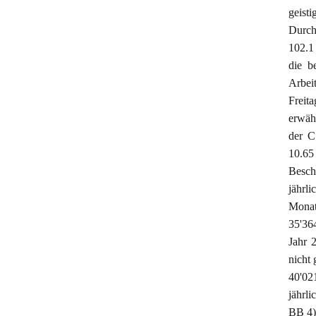
geist
Durch
102.1 
die b
Arbei
Freit
erwäh
der C
10.65
Besch
jährl
Monat
35'364
Jahr 
nicht 
40'02
jährl
BB 4) 