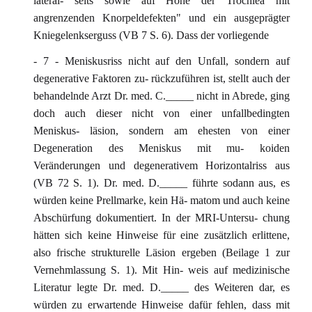
lateral- seits sowie auf Höhe der Trochlea mit
angrenzenden Knorpeldefekten" und ein ausgeprägter
Kniegelenkserguss (VB 7 S. 6). Dass der vorliegende
- 7 - Meniskusriss nicht auf den Unfall, sondern auf
degenerative Faktoren zu- rückzuführen ist, stellt auch der
behandelnde Arzt Dr. med. C._____ nicht in Abrede, ging
doch auch dieser nicht von einer unfallbedingten
Meniskus- läsion, sondern am ehesten von einer
Degeneration des Meniskus mit mu- koiden
Veränderungen und degenerativem Horizontalriss aus
(VB 72 S. 1). Dr. med. D._____ führte sodann aus, es
würden keine Prellmarke, kein Hä- matom und auch keine
Abschürfung dokumentiert. In der MRI-Untersu- chung
hätten sich keine Hinweise für eine zusätzlich erlittene,
also frische strukturelle Läsion ergeben (Beilage 1 zur
Vernehmlassung S. 1). Mit Hin- weis auf medizinische
Literatur legte Dr. med. D._____ des Weiteren dar, es
würden zu erwartende Hinweise dafür fehlen, dass mit