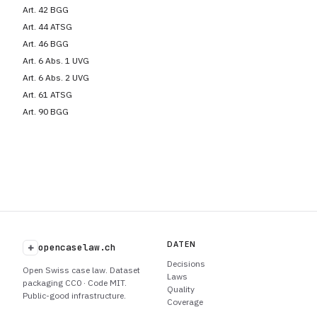
Art. 42 BGG
Art. 44 ATSG
Art. 46 BGG
Art. 6 Abs. 1 UVG
Art. 6 Abs. 2 UVG
Art. 61 ATSG
Art. 90 BGG
DATEN
+
opencaselaw.ch
Decisions
Open Swiss case law. Dataset
Laws
packaging CC0 · Code MIT.
Quality
Public-good infrastructure.
Coverage