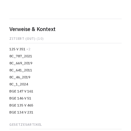
Verweise & Kontext
ZITIERT (OUT)
(10)
125 V 351
×2
8C_787_2021
8C_669_2019
8C_641_2011
8C_46_2019
8C_1_2024
BGE 147 V 161
BGE 146 V 51
BGE 135 V 465
BGE 134 V 231
GESETZESARTIKEL