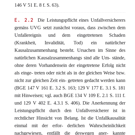
146 V 51 E. 8 f. S. 63).
E. 2.2
Die Leistungspflicht eines Unfallversicherers
gemäss UVG setzt zunächst voraus, dass zwischen dem
Unfallereignis und dem eingetretenen Schaden
(Krankheit, Invalidität, Tod) ein natürlicher
Kausalzusammenhang besteht. Ursachen im Sinne des
natürlichen Kausalzusammenhangs sind alle Um- stände,
ohne deren Vorhandensein der eingetretene Erfolg nicht
als einge- treten oder nicht als in der gleichen Weise bzw.
nicht zur gleichen Zeit ein- getreten gedacht werden kann
(BGE 147 V 161 E. 3.2 S. 163; 129 V 177 E. 3.1 S. 181
mit Hinweisen; vgl. auch BGE 134 V 109 E. 2.1 S. 111 f.
und 129 V 402 E. 4.3.1 S. 406). Die Anerkennung der
Leistungspflicht durch den Unfallversicherer ist in
rechtlicher Hinsicht von Belang. Ist die Unfallkausalität
einmal mit der erfor- derlichen Wahrscheinlichkeit
nachgewiesen, entfällt die deswegen aner- kannte