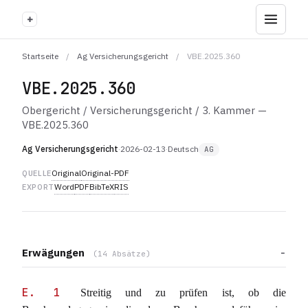
+
Startseite
/
Ag Versicherungsgericht
/
VBE.2025.360
VBE.2025.360
Obergericht / Versicherungsgericht / 3. Kammer —
VBE.2025.360
Ag Versicherungsgericht
·
2026-02-13
·
Deutsch
AG
Original
Original-PDF
QUELLE
Word
PDF
BibTeX
RIS
EXPORT
Erwägungen
(14 Absätze)
E. 1
Streitig und zu prüfen ist, ob die